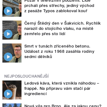
Požár v televizním podzemí. Lidé
prchali přes střechy, jediný východ
z pasáže Typos zablokoval kouř
Černý Štědrý den v Šakvicích. Rychlík
narazil do stojícího vlaku, na místě
zemřelo přes sto lidí
Smrt v tunách zříceného betonu.
Událost z roku 1968 zasáhla rodiny
sedmi dělníků
NEJPOSLOUCHANĚJŠÍ
Ledová káva, která vznikla náhodou –
frappé. Na přípravu vám stačí pár
ingrediencí
Nová vila pro Brno. Ale za jakou cenu?