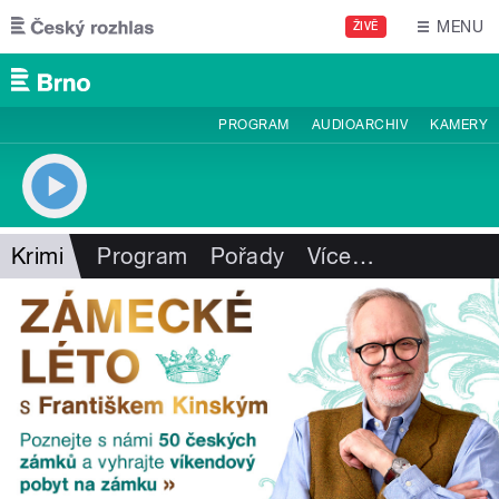
Přejít k hlavnímu obsahu
MENU
ŽIVĚ
PROGRAM
AUDIOARCHIV
KAMERY
Krimi
Program
Pořady
Více
…