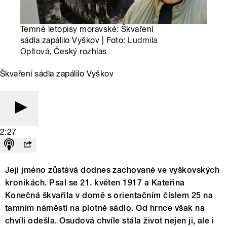
Temné letopisy moravské: Škvaření
sádla zapálilo Vyškov | Foto:
Ludmila
Opltová
, Český rozhlas
Škvaření sádla zapálilo Vyškov
2:27
Její jméno zůstává dodnes zachované ve vyškovských
kronikách. Psal se 21. květen 1917 a Kateřina
Konečná škvařila v domě s orientačním číslem 25 na
tamním náměstí na plotně sádlo. Od hrnce však na
chvíli odešla. Osudová chvíle stála život nejen ji, ale i