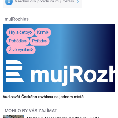
Všechny díly pořadu na mujRozhlas
mujRozhlas
Hry a četby
Krimi
Pohádky
Pořady
Živé vysílání
Audiosvět Českého rozhlasu na jednom místě
MOHLO BY VÁS ZAJÍMAT