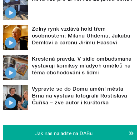
Zelný rynk vzdává hold třem
osobnostem: Milanu Uhdemu, Jakubu
Demlovi a baronu Jiřímu Haasovi
Kreslená pravda. V sídle ombudsmana
vystavují komiksy mladých umělců na
téma obchodování s lidmi
Vypravte se do Domu umění města
Brna na výstavu fotografií Rostislava
Čuříka – zve autor i kurátorka
Jak nás naladíte na DABu