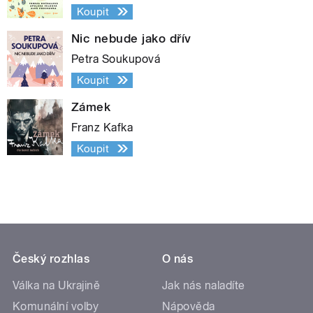
Koupit
Nic nebude jako dřív
Petra Soukupová
Koupit
Zámek
Franz Kafka
Koupit
Český rozhlas
O nás
Válka na Ukrajině
Jak nás naladíte
Komunální volby
Nápověda