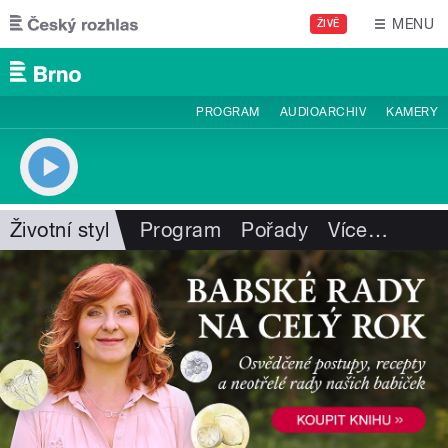
Přejít k hlavnímu obsahu
MENU
ŽIVĚ
PROGRAM
AUDIOARCHIV
KAMERY
Životní styl
Program
Pořady
Více
…