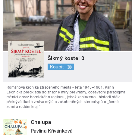
Šikmý kostel 3
Koupit
Románová kronika ztraceného města - léta 1945–1961. Karin
Lednická předkládá do značné míry převratný, dosavadní paradigma
měnící obraz hornického regionu, jehož zahlazenou historii stále
překrývá tlustá vrstva mýtů a zakořeněných stereotypů o „černé
zemi a rudém kraji“.
Chalupa
Pavlína Křivánková