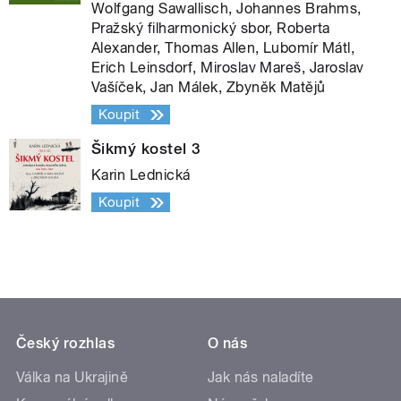
Wolfgang Sawallisch, Johannes Brahms,
Pražský filharmonický sbor, Roberta
Alexander, Thomas Allen, Lubomír Mátl,
Erich Leinsdorf, Miroslav Mareš, Jaroslav
Vašíček, Jan Málek, Zbyněk Matějů
Koupit
Šikmý kostel 3
Karin Lednická
Koupit
Český rozhlas
O nás
Válka na Ukrajině
Jak nás naladíte