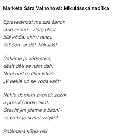
Markéta Sára Valnohová:
Mikulášská nadílka
Spravedlnost má zas šanci:
staří známí – zlatý plášť,
bílá křídla, uhlí v ranci.
Toť čert, anděl, Mikuláš!
Čekáme je žádostivě,
děsit děti se nám daří.
Není nad to říkat lstivě:
„V pekle už se voda vaří!“
Náhle domem zvonek zazní
a přeruší hodin tikot.
Otevřít jim jdeme s bázní -
za vraty je slyšet vzlykot.
Polámaná křídla bílá