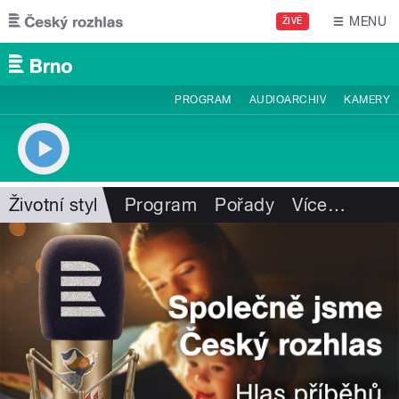
Přejít k hlavnímu obsahu
MENU
ŽIVĚ
PROGRAM
AUDIOARCHIV
KAMERY
Životní styl
Program
Pořady
Více
…