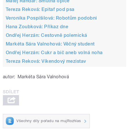
Matěj Randár: Smutná opice
Tereza Reková: Epitaf pod psa
Veronika Pospíšilová: Robotům podobni
Hana Zoubková: Příkaz dne
Ondřej Herzán: Cestovně polemická
Markéta Sára Valnohová: Věčný student
Ondřej Herzán: Cukr a bič aneb volná noha
Tereza Reková: Víkendový mezistav
autor:
Markéta Sára Valnohová
Všechny díly pořadu na mujRozhlas