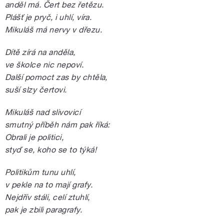
anděl má. Čert bez řetězu.
Plášť je pryč, i uhlí, víra.
Mikuláš má nervy v dřezu.
Dítě zírá na anděla,
ve školce nic nepoví.
Další pomoct zas by chtěla,
suší slzy čertovi.
Mikuláš nad slivovicí
smutný příběh nám pak říká:
Obrali je politici,
styď se, koho se to týká!
Politikům tunu uhlí,
v pekle na to mají grafy.
Nejdřív stáli, celí ztuhlí,
pak je zbili paragrafy.