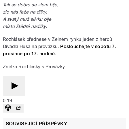
Tak se dobro se zlem bije,
zlo nás řeže na dílky.
A svatý muž slívku pije
místo štědré nadílky.
Rozhlásek přednese v Zelném rynku jeden z herců
Divadla Husa na provázku.
Poslouchejte v sobotu 7.
prosince po 17. hodině.
Znělka Rozhlásky s Provázky
0:19
SOUVISEJÍCÍ PŘÍSPĚVKY