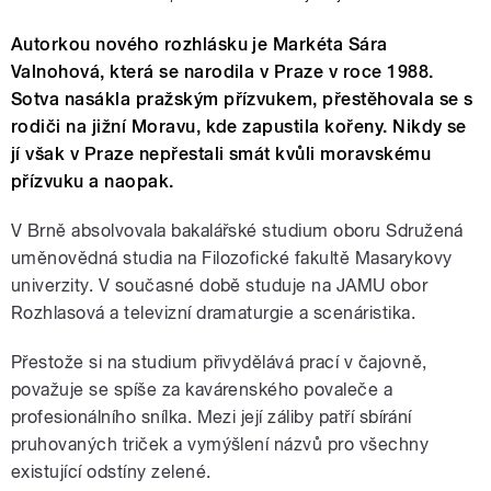
Autorkou nového rozhlásku je Markéta Sára
Valnohová, která se narodila v Praze v roce 1988.
Sotva nasákla pražským přízvukem, přestěhovala se s
rodiči na jižní Moravu, kde zapustila kořeny. Nikdy se
jí však v Praze nepřestali smát kvůli moravskému
přízvuku a naopak.
V Brně absolvovala bakalářské studium oboru Sdružená
uměnovědná studia na Filozofické fakultě Masarykovy
univerzity. V současné době studuje na JAMU obor
Rozhlasová a televizní dramaturgie a scenáristika.
Přestože si na studium přivydělává prací v čajovně,
považuje se spíše za kavárenského povaleče a
profesionálního snílka. Mezi její záliby patří sbírání
pruhovaných triček a vymýšlení názvů pro všechny
existující odstíny zelené.