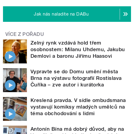
Jak nás naladíte na DABu
VÍCE Z POŘADU
Zelný rynk vzdává hold třem
osobnostem: Milanu Uhdemu, Jakubu
Demlovi a baronu Jiřímu Haasovi
Vypravte se do Domu umění města
Brna na výstavu fotografií Rostislava
Čuříka – zve autor i kurátorka
Kreslená pravda. V sídle ombudsmana
vystavují komiksy mladých umělců na
téma obchodování s lidmi
Antonín Bína má dobrý důvod, aby na