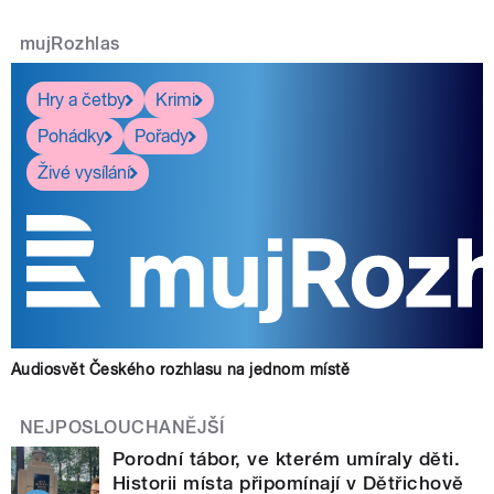
mujRozhlas
Hry a četby
Krimi
Pohádky
Pořady
Živé vysílání
Audiosvět Českého rozhlasu na jednom místě
NEJPOSLOUCHANĚJŠÍ
Porodní tábor, ve kterém umíraly děti.
Historii místa připomínají v Dětřichově