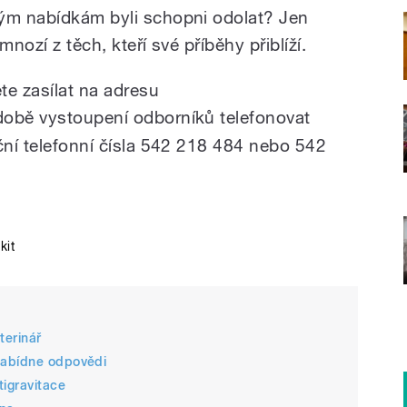
vým nabídkám byli schopni odolat? Jen
 mnozí z těch, kteří své příběhy přiblíží.
te zasílat na adresu
době vystoupení odborníků telefonovat
ční telefonní čísla 542 218 484 nebo 542
kit
terinář
nabídne odpovědi
tigravitace