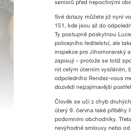
seniorů před nepoctivými obc
Své dotazy můžete již nyní vo
151, kde jsou až do odpoledne
Ty postupně poskytnou Lucie 
policejního ředitelství, ale t
inspekce pro Jihomoravský a Z
zapisují – protože se totiž sp
nit celým úterním vysíláním,
odpoledního Rendez-vous mez
dozvědí nejzajímavější postře
Člověk se učí z chyb druhých
úterý 9. června také příběhy ř
podomními obchodníky. Třeba
nevýhodné smlouvy nebo od n