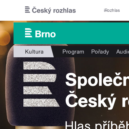
Přejít k hlavnímu obsahu
iRozhlas
Kultura
Program
Pořady
Audi