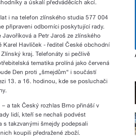
hodníky a úskalí předváděcích akcí.
lat i na telefon zlínského studia 577 004
 připraveni odborníci poskytující rady.
Javoříková a Petr Jaroš ze zlínského
aké Karel Havlíček - ředitel České obchodní
línský kraj. Telefonáty si pečlivě
otřebitelská tematika prolíná jako červená
 bude Den proti „šmejdům“ i součástí
i 13. a 16. hodinou, kde se posluchači
hy.
 – a tak Český rozhlas Brno přináší v
ady lidí, kteří se nechali podvést
 s takzvanými šmejdy podepsali
ich koupili předražené zboží.