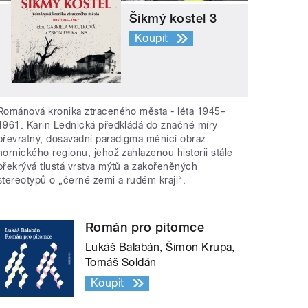
Šikmý kostel 3
Koupit
Románová kronika ztraceného města - léta 1945–
1961. Karin Lednická předkládá do značné míry
převratný, dosavadní paradigma měnící obraz
hornického regionu, jehož zahlazenou historii stále
překrývá tlustá vrstva mýtů a zakořeněných
stereotypů o „černé zemi a rudém kraji“.
Román pro pitomce
Lukáš Balabán, Šimon Krupa,
Tomáš Soldán
Koupit