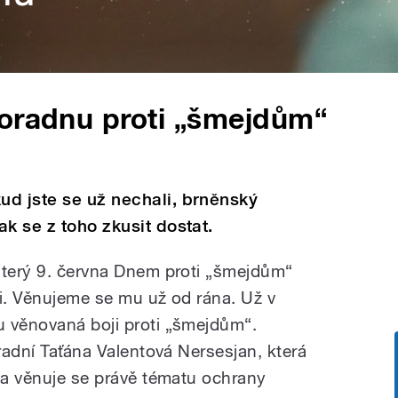
poradnu proti „šmejdům“
ud jste se už nechali, brněnský
k se z toho zkusit dostat.
úterý 9. června Dnem proti „šmejdům“
idi. Věnujeme se mu už od rána. Už v
u věnovaná boji proti „šmejdům“.
 radní Taťána Valentová Nersesjan, která
t a věnuje se právě tématu ochrany