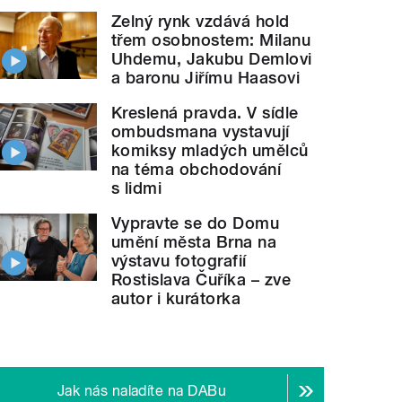
Zelný rynk vzdává hold
třem osobnostem: Milanu
Uhdemu, Jakubu Demlovi
a baronu Jiřímu Haasovi
Kreslená pravda. V sídle
ombudsmana vystavují
komiksy mladých umělců
na téma obchodování
s lidmi
Vypravte se do Domu
umění města Brna na
výstavu fotografií
Rostislava Čuříka – zve
autor i kurátorka
Jak nás naladíte na DABu