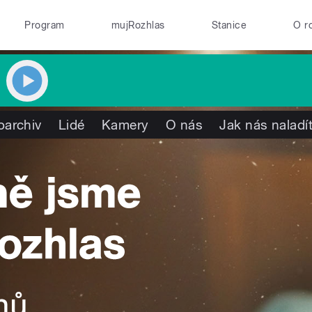
Program
mujRozhlas
Stanice
O r
oarchiv
Lidé
Kamery
O nás
Jak nás naladí