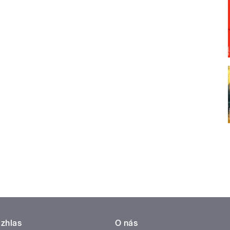
zhlas
O nás