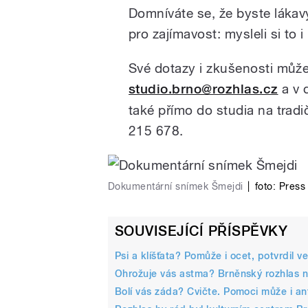
Domníváte se, že byste láka
pro zajímavost: mysleli si to i
Své dotazy i zkušenosti může
studio.brno@rozhlas.cz
a v 
také přímo do studia na tradi
215 678.
Dokumentární snímek Šmejdi
|
foto: Press 
SOUVISEJÍCÍ PŘÍSPĚVKY
Psi a klíšťata? Pomůže i ocet, potvrdil ve
Ohrožuje vás astma? Brněnský rozhlas 
Bolí vás záda? Cvičte. Pomoci může i an