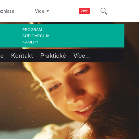
ozhlase
Více
ŽIVĚ
PROGRAM
AUDIOARCHIV
KAMERY
te
Kontakt
Praktické
Více
…