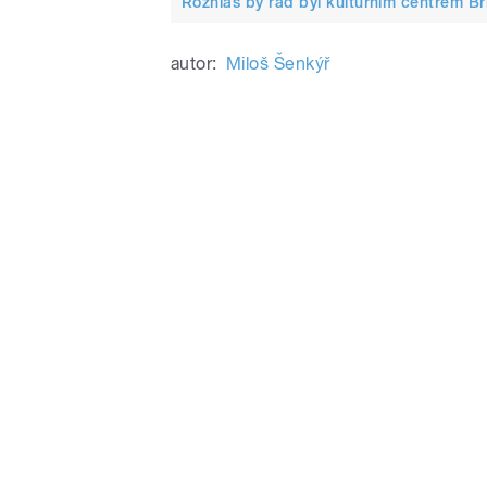
Rozhlas by rád byl kulturním centrem B
autor:
Miloš Šenkýř