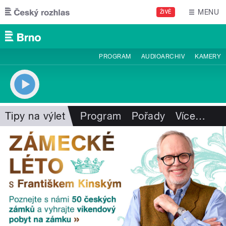
Přejít k hlavnímu obsahu
MENU
ŽIVĚ
PROGRAM
AUDIOARCHIV
KAMERY
Tipy na výlet
Program
Pořady
Více
…