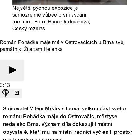
Největší pýchou expozice je
samozřejmě vůbec první vydání
románu | Foto:
Hana Ondryášová
,
Český rozhlas
Román Pohádka máje má v Ostrovačicích u Brna svůj
památník. Žila tam Helenka
3:13
Spisovatel Vilém Mrštík situoval velkou část svého
románu Pohádka máje do Ostrovačic, městyse
nedaleko Brna. Význam díla dokazují i místní
obyvatelé, kteří mu na místní radnici vyčlenili prostor
pro tematickou expozici.