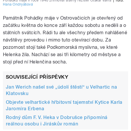
Pohádku máje v roce 1940 zfilmoval slavný režisér Otakar Vávra
|
foto:
Hana Ondryášová
Památník Pohádky máje v Ostrovačicích je otevřený od
začátku května do konce září každou sobotu a neděli a o
státních svátcích. Rádi tu ale všechny předem nahlášené
návštěvy provedou i mimo tuto otevírací dobu. Za
pozornost stojí také Podkomorská myslivna, ve které
Helenka žila. Nachází se asi tři kilometry od městyse a
stojí před ní Helenčina socha.
SOUVISEJÍCÍ PŘÍSPĚVKY
Jan Werich našel své „údolí štěstí“ u Velhartic na
Klatovsku
Objevte velhartické hřbitovní tajemství Kytice Karla
Jaromíra Erbena
Rodný dům F. V. Heka v Dobrušce připomíná
reálnou osobu i Jiráskův román