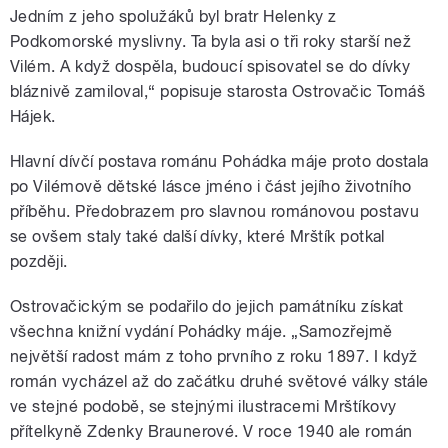
Jedním z jeho spolužáků byl bratr Helenky z
Podkomorské myslivny. Ta byla asi o tři roky starší než
Vilém. A když dospěla, budoucí spisovatel se do dívky
bláznivě zamiloval,“ popisuje starosta Ostrovačic Tomáš
Hájek.
Hlavní dívčí postava románu Pohádka máje proto dostala
po Vilémově dětské lásce jméno i část jejího životního
příběhu. Předobrazem pro slavnou románovou postavu
se ovšem staly také další dívky, které Mrštík potkal
později.
Ostrovačickým se podařilo do jejich památníku získat
všechna knižní vydání Pohádky máje. „Samozřejmě
největší radost mám z toho prvního z roku 1897. I když
román vycházel až do začátku druhé světové války stále
ve stejné podobě, se stejnými ilustracemi Mrštíkovy
přítelkyně Zdenky Braunerové. V roce 1940 ale román