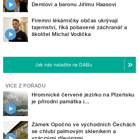
Demlovi a baronu Jiřímu Haasovi
Firemní lékárničky občas ukrývají
tajemství, říká pobaveně záchranář a
školitel Michal Vodička
Jak nás naladíte na DABu
VÍCE Z POŘADU
Hromnické červené jezírko na Plzeňsku
je přírodní památka i...
Zámek Opočno ve východních Čechách
se chlubí palmovým skleníkem a
vzácnými dřevinami