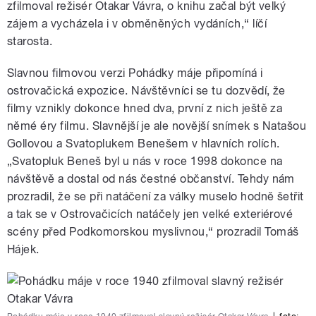
zfilmoval režisér Otakar Vávra, o knihu začal být velký
zájem a vycházela i v obměněných vydáních,“ líčí
starosta.
Slavnou filmovou verzi Pohádky máje připomíná i
ostrovačická expozice. Návštěvníci se tu dozvědí, že
filmy vznikly dokonce hned dva, první z nich ještě za
němé éry filmu. Slavnější je ale novější snímek s Natašou
Gollovou a Svatoplukem Benešem v hlavních rolích.
„Svatopluk Beneš byl u nás v roce 1998 dokonce na
návštěvě a dostal od nás čestné občanství. Tehdy nám
prozradil, že se při natáčení za války muselo hodně šetřit
a tak se v Ostrovačicích natáčely jen velké exteriérové
scény před Podkomorskou myslivnou,“ prozradil Tomáš
Hájek.