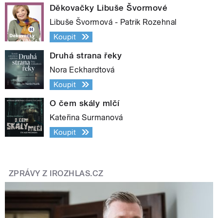
Děkovačky Libuše Švormové
Libuše Švormová - Patrik Rozehnal
Koupit
Druhá strana řeky
Nora Eckhardtová
Koupit
O čem skály mlčí
Kateřina Surmanová
Koupit
ZPRÁVY Z IROZHLAS.CZ