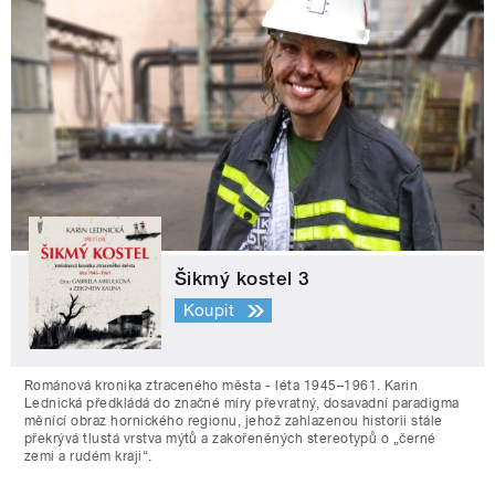
Šikmý kostel 3
Koupit
Románová kronika ztraceného města - léta 1945–1961. Karin
Lednická předkládá do značné míry převratný, dosavadní paradigma
měnící obraz hornického regionu, jehož zahlazenou historii stále
překrývá tlustá vrstva mýtů a zakořeněných stereotypů o „černé
zemi a rudém kraji“.