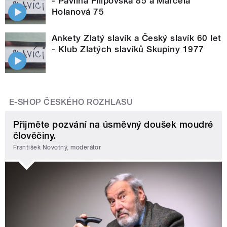
- Pavlína Filipovská 85 a Marcela
Holanová 75
Ankety Zlatý slavík a Český slavík 60 let
- Klub Zlatých slavíků Skupiny 1977
E-SHOP ČESKÉHO ROZHLASU
Přijměte pozvání na úsměvný doušek moudré
člověčiny.
František Novotný, moderátor