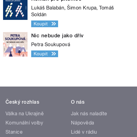
Lukáš Balabán, Šimon Krupa, Tomáš
Soldán
Koupit
Nic nebude jako dřív
Petra Soukupová
Koupit
Český rozhlas
O nás
Válka na Ukrajině
Jak nás naladíte
Komunální volby
Nápověda
Stanice
Lidé v rádiu