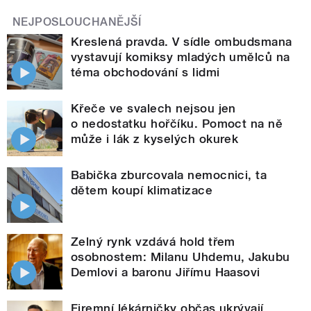
NEJPOSLOUCHANĚJŠÍ
Kreslená pravda. V sídle ombudsmana
vystavují komiksy mladých umělců na
téma obchodování s lidmi
Křeče ve svalech nejsou jen
o nedostatku hořčíku. Pomoct na ně
může i lák z kyselých okurek
Babička zburcovala nemocnici, ta
dětem koupí klimatizace
Zelný rynk vzdává hold třem
osobnostem: Milanu Uhdemu, Jakubu
Demlovi a baronu Jiřímu Haasovi
Firemní lékárničky občas ukrývají