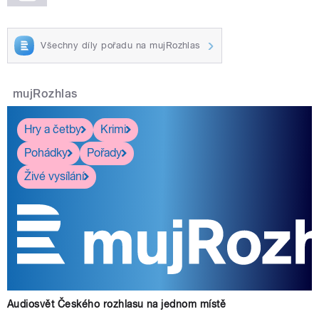
Všechny díly pořadu na mujRozhlas
mujRozhlas
Hry a četby
Krimi
Pohádky
Pořady
Živé vysílání
Audiosvět Českého rozhlasu na jednom místě