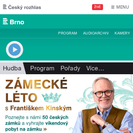
Přejít k hlavnímu obsahu
MENU
ŽIVĚ
PROGRAM
AUDIOARCHIV
KAMERY
Hudba
Program
Pořady
Více
…