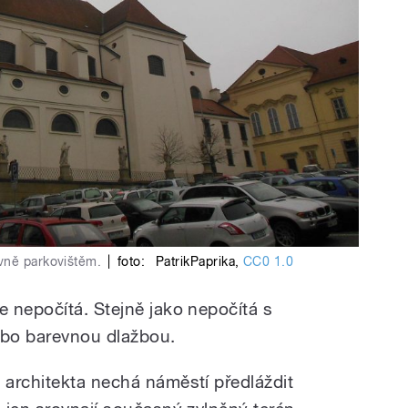
vně parkovištěm.
|
foto:
PatrikPaprika
,
CC0 1.0
 nepočítá. Stejně jako nepočítá s
bo barevnou dlažbou.
architekta nechá náměstí předláždit