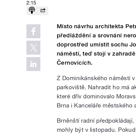
2:15
Místo návrhu architekta Pet
předláždění a srovnání ner
doprostřed umístit sochu Jo
náměstí, teď stojí v zahrad
Černovicích.
Z Dominikánského náměstí v 
parkoviště. Nahradit ho má ak
které dřív dominovalo Morav
Brna i Kanceláře městského a
Brněnští radní předpokládají, 
mohly být v listopadu. Pokud