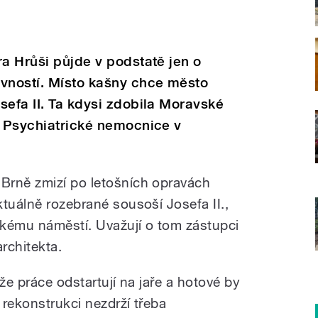
ra Hrůši půjde v podstatě jen o
ovností. Místo kašny chce město
sefa II. Ta kdysi zdobila Moravské
ě Psychiatrické nemocnice v
Brně zmizí po letošních opravách
tuálně rozebrané sousoší Josefa II.,
skému náměstí. Uvažují o tom zástupci
rchitekta.
že práce odstartují na jaře a hotové by
 rekonstrukci nezdrží třeba