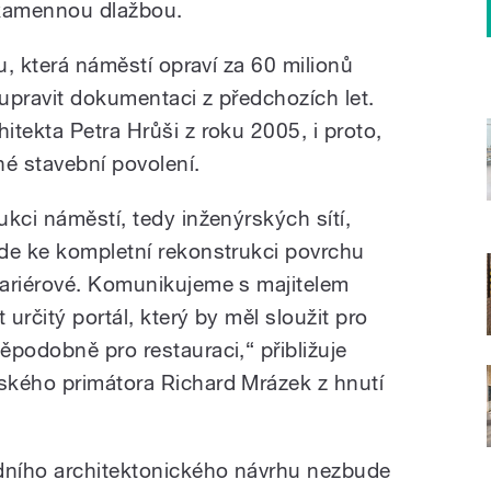
kamennou dlažbou.
mu, která náměstí opraví za 60 milionů
 upravit dokumentaci z předchozích let.
tekta Petra Hrůši z roku 2005, i proto,
né stavební povolení.
kci náměstí, tedy inženýrských sítí,
de ke kompletní rekonstrukci povrchu
bariérové. Komunikujeme s majitelem
 určitý portál, který by měl sloužit pro
ěpodobně pro restauraci,“ přibližuje
ského primátora Richard Mrázek z hnutí
odního architektonického návrhu nezbude