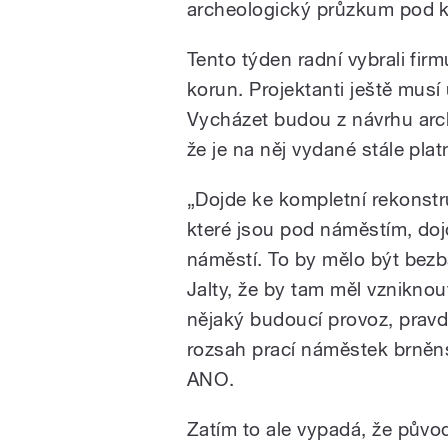
archeologický průzkum pod 
Tento týden radní vybrali fir
korun. Projektanti ještě musí
Vycházet budou z návrhu archi
že je na něj vydané stále plat
„Dojde ke kompletní rekonstru
které jsou pod náměstím, doj
náměstí. To by mělo být bez
Jalty, že by tam měl vzniknout
nějaký budoucí provoz, pravd
rozsah prací náměstek brněn
ANO.
Zatím to ale vypadá, že pův