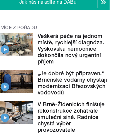
Jak nás naladíte na DABu
VÍCE Z POŘADU
Veškerá péče na jednom
místě, rychlejší diagnóza.
Vyškovská nemocnice
dokončila nový urgentní
příjem
„Je dobré být připraven.“
Brněnské vodárny chystají
modernizaci Březovských
vodovodů
V Brně-Židenicích finišuje
rekonstrukce zchátralé
smuteční síně. Radnice
chystá výběr
provozovatele