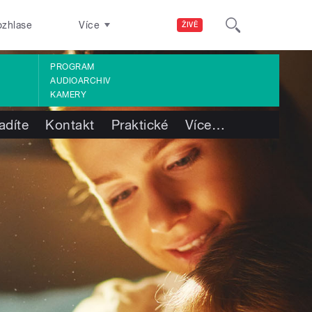
ozhlase
Více
ŽIVĚ
PROGRAM
AUDIOARCHIV
KAMERY
adíte
Kontakt
Praktické
Více
…