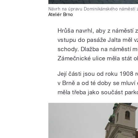
Návrh na úpravu Dominikánského náměstí z p
Ateliér Brno
Hrůša navrhl, aby z náměstí z
vstupu do pasáže Jalta měl v
schody. Dlažba na náměstí mě
Zámečnické ulice měla stát o
Její části jsou od roku 1908
v Brně a od té doby se mluví
měla třeba jako součást park