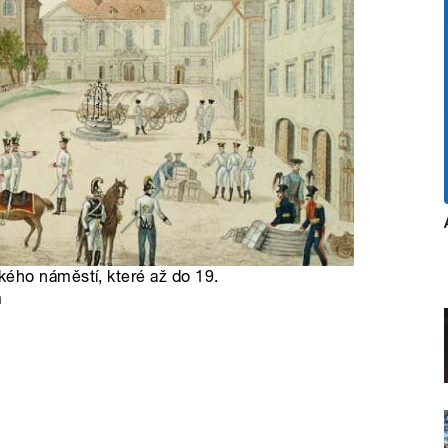
ého náměstí, které až do 19.
m