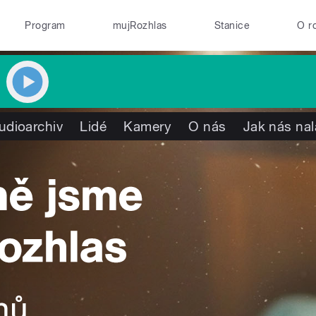
Program
mujRozhlas
Stanice
O r
udioarchiv
Lidé
Kamery
O nás
Jak nás nal