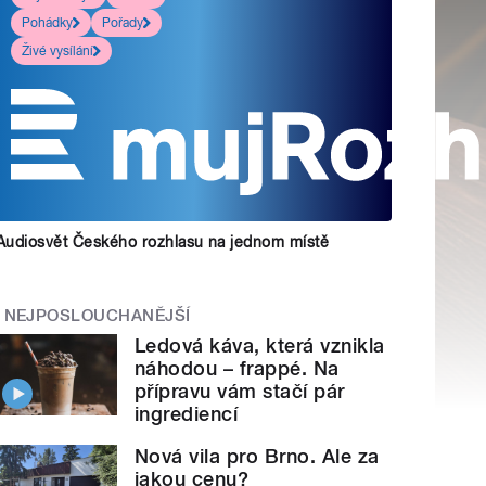
Pohádky
Pořady
Živé vysílání
Audiosvět Českého rozhlasu na jednom místě
NEJPOSLOUCHANĚJŠÍ
Ledová káva, která vznikla
náhodou – frappé. Na
přípravu vám stačí pár
ingrediencí
Nová vila pro Brno. Ale za
jakou cenu?