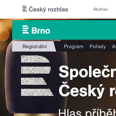
Přejít k hlavnímu obsahu
iRozhlas
Regionální
Program
Pořady
A