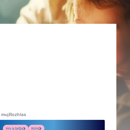
mujRozhlas
Hry a četby
Krimi