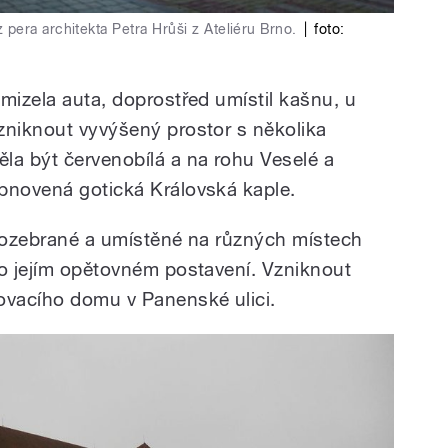
era architekta Petra Hrůši z Ateliéru Brno.
|
foto:
mizela auta, doprostřed umístil kašnu, u
zniknout vyvýšený prostor s několika
la být červenobílá a na rohu Veselé a
bnovená gotická Královská kaple.
 rozebrané a umístěné na různých místech
 o jejím opětovném postavení. Vzniknout
ovacího domu v Panenské ulici.