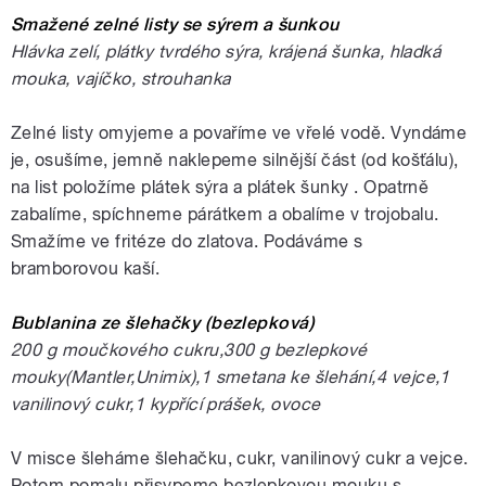
Smažené zelné listy se sýrem a šunkou
Hlávka zelí, plátky tvrdého sýra, krájená šunka, hladká
mouka, vajíčko, strouhanka
Zelné listy omyjeme a povaříme ve vřelé vodě. Vyndáme
je, osušíme, jemně naklepeme silnější část (od košťálu),
na list položíme plátek sýra a plátek šunky . Opatrně
zabalíme, spíchneme párátkem a obalíme v trojobalu.
Smažíme ve fritéze do zlatova. Podáváme s
bramborovou kaší.
Bublanina ze šlehačky (bezlepková)
200 g moučkového cukru,300 g bezlepkové
mouky(Mantler,Unimix),1 smetana ke šlehání,4 vejce,1
vanilinový cukr,1 kypřící prášek, ovoce
V misce šleháme šlehačku, cukr, vanilinový cukr a vejce.
Potom pomalu přisypeme bezlepkovou mouku s