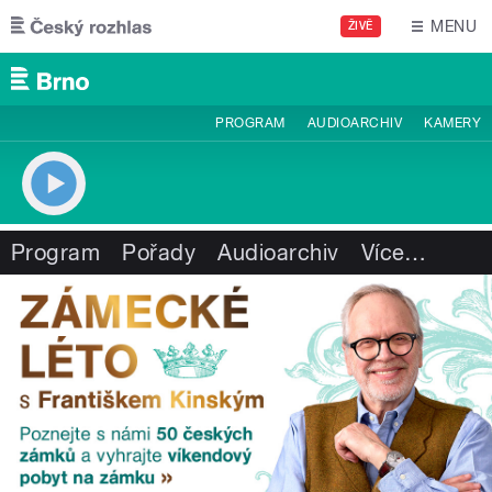
Přejít k hlavnímu obsahu
MENU
ŽIVĚ
PROGRAM
AUDIOARCHIV
KAMERY
Program
Pořady
Audioarchiv
Více
…