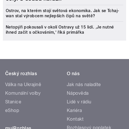
Ostrov, na kterém stojí světová ekonomika. Jak se Tchaj-
wan stal výrobcem nejlepších čipů na světě?
Netopýři pokousali v okolí Ostravy už 15 lidí. ‚Je nutné
ihned začít s očkováním,‘ říká primářka
Český rozhlas
O nás
Válka na Ukrajině
Jak nás naladíte
Komunální volby
Nápověda
Stanice
Lidé v rádiu
eShop
Kariéra
Kontakt
Rozhlasový poplatek
mujRozhlas