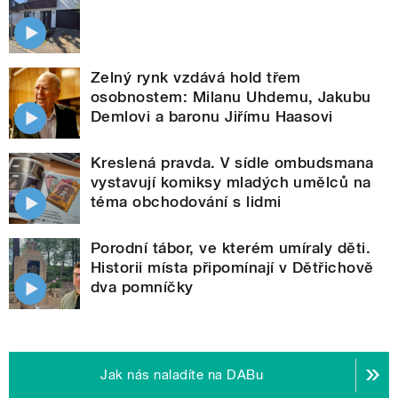
Zelný rynk vzdává hold třem
osobnostem: Milanu Uhdemu, Jakubu
Demlovi a baronu Jiřímu Haasovi
Kreslená pravda. V sídle ombudsmana
vystavují komiksy mladých umělců na
téma obchodování s lidmi
Porodní tábor, ve kterém umíraly děti.
Historii místa připomínají v Dětřichově
dva pomníčky
Jak nás naladíte na DABu