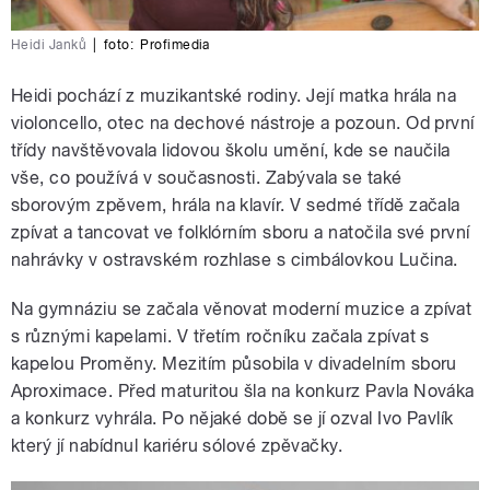
Heidi Janků
|
foto:
Profimedia
Heidi pochází z muzikantské rodiny. Její matka hrála na
violoncello, otec na dechové nástroje a pozoun. Od první
třídy navštěvovala lidovou školu umění, kde se naučila
vše, co používá v současnosti. Zabývala se také
sborovým zpěvem, hrála na klavír. V sedmé třídě začala
zpívat a tancovat ve folklórním sboru a natočila své první
nahrávky v ostravském rozhlase s cimbálovkou Lučina.
Na gymnáziu se začala věnovat moderní muzice a zpívat
s různými kapelami. V třetím ročníku začala zpívat s
kapelou Proměny. Mezitím působila v divadelním sboru
Aproximace. Před maturitou šla na konkurz Pavla Nováka
a konkurz vyhrála. Po nějaké době se jí ozval Ivo Pavlík
který jí nabídnul kariéru sólové zpěvačky.