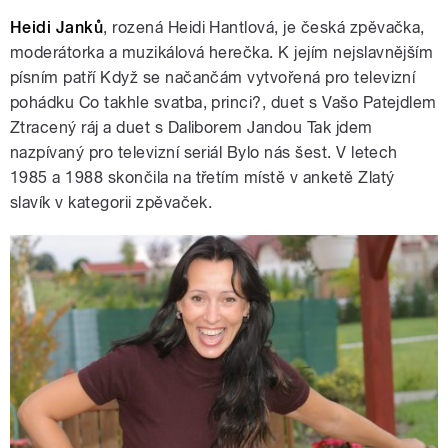
Heidi Janků
, rozená Heidi Hantlová, je česká zpěvačka,
moderátorka a muzikálová herečka. K jejím nejslavnějším
písním patří Když se načančám vytvořená pro televizní
pohádku Co takhle svatba, princi?, duet s Vašo Patejdlem
Ztracený ráj a duet s Daliborem Jandou Tak jdem
nazpívaný pro televizní seriál Bylo nás šest. V letech
1985 a 1988 skončila na třetím místě v anketě Zlatý
slavík v kategorii zpěvaček.