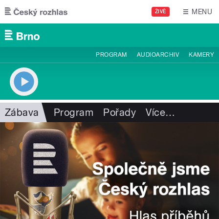
Přejít k hlavnímu obsahu
MENU
ŽIVĚ
PROGRAM
AUDIOARCHIV
KAMERY
Zábava
Program
Pořady
Více
…