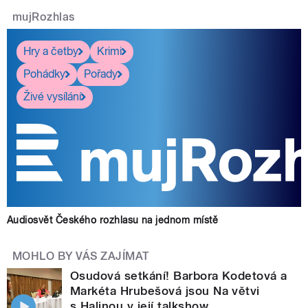
mujRozhlas
Hry a četby
Krimi
Pohádky
Pořady
Živé vysílání
Audiosvět Českého rozhlasu na jednom místě
MOHLO BY VÁS ZAJÍMAT
Osudová setkání! Barbora Kodetová a
Markéta Hrubešová jsou Na větvi
s Halinou v její talkshow