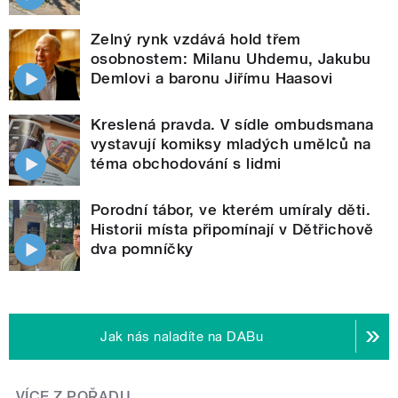
Zelný rynk vzdává hold třem
osobnostem: Milanu Uhdemu, Jakubu
Demlovi a baronu Jiřímu Haasovi
Kreslená pravda. V sídle ombudsmana
vystavují komiksy mladých umělců na
téma obchodování s lidmi
Porodní tábor, ve kterém umíraly děti.
Historii místa připomínají v Dětřichově
dva pomníčky
Jak nás naladíte na DABu
VÍCE Z POŘADU