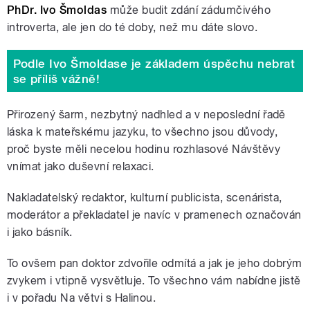
PhDr. Ivo Šmoldas
může budit zdání zádumčivého
introverta, ale jen do té doby, než mu dáte slovo.
Podle Ivo Šmoldase je základem úspěchu nebrat
se příliš vážně!
Přirozený šarm, nezbytný nadhled a v neposlední řadě
láska k mateřskému jazyku, to všechno jsou důvody,
proč byste měli necelou hodinu rozhlasové Návštěvy
vnímat jako duševní relaxaci.
Nakladatelský redaktor, kulturní publicista, scenárista,
moderátor a překladatel je navíc v pramenech označován
i jako básník.
To ovšem pan doktor zdvořile odmítá a jak je jeho dobrým
zvykem i vtipně vysvětluje. To všechno vám nabídne jistě
i v pořadu Na větvi s Halinou.