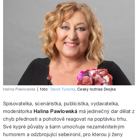
Halina Pawlowská
|
foto:
David Turecký
,
Český rozhlas Dvojka
Spisovatelka, scenáristka, publicistka, vydavatelka,
moderátorka
Halina Pawlowská
má jedinečný dar dělat z
chyb přednosti a pohotově reagovat na poptávku trhu.
Své kypré půvaby a šarm umocňuje nezaměnitelným
humorem a odzbrojující sebeironií, pro kterou ji ženy