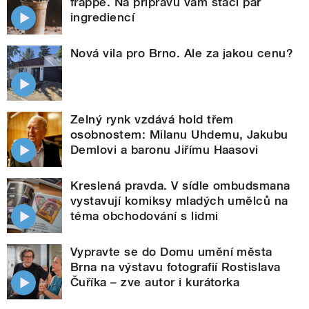
frappé. Na přípravu vám stačí pár
ingrediencí
Nová vila pro Brno. Ale za jakou cenu?
Zelný rynk vzdává hold třem
osobnostem: Milanu Uhdemu, Jakubu
Demlovi a baronu Jiřímu Haasovi
Kreslená pravda. V sídle ombudsmana
vystavují komiksy mladých umělců na
téma obchodování s lidmi
Vypravte se do Domu umění města
Brna na výstavu fotografií Rostislava
Čuříka – zve autor i kurátorka