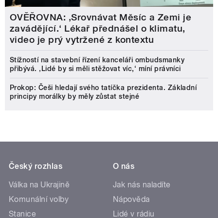
OVĚŘOVNA: ‚Srovnávat Měsíc a Zemi je
zavádějící.‘ Lékař přednášel o klimatu,
video je prý vytržené z kontextu
Stížností na stavební řízení kanceláři ombudsmanky
přibývá. ‚Lidé by si měli stěžovat víc,‘ míní právníci
Prokop: Češi hledají svého tatíčka prezidenta. Základní
principy morálky by měly zůstat stejné
Český rozhlas
O nás
Válka na Ukrajině
Jak nás naladíte
Komunální volby
Nápověda
Stanice
Lidé v rádiu