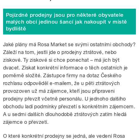
Pojízdné prodejny jsou pro některé obyvatele
malých obcí jedinou šancí jak nakoupit v místě
bydliště
Jaké plány má Rosa Market se svými ostatními obchody?
Záleží na tom, jestli jde o prodejny ztrátové, nebo
ziskové. Ty ziskové si chce ponechat – má jich být
dvacet. Získat konkrétní informace o těch ostatních je
poměrně složité. Zástupce firmy na dotaz Českého
rozhlasu odpověděl e-mailem, že u pěti ztrátových
provozoven už má zájemce, kteří jsou připraveni
prodejny převzít včetně personálu. U jednoho dalšího
obchodu ladí podmínky převzetí s konkrétním zájemcem.
A u sedmi dalších dlouhodobě ztrátových zatím hledá
zájemce o převzetí.
O které konkrétní prodejny se jedná, ale vedení Rosa