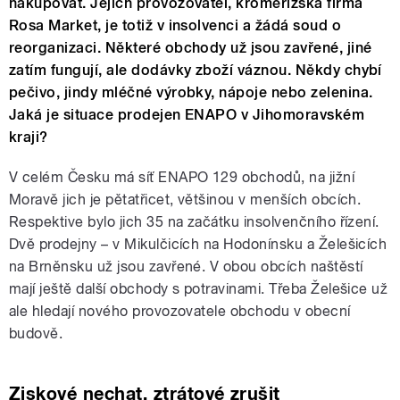
nakupovat. Jejich provozovatel, kroměřížská firma
Rosa Market, je totiž v insolvenci a žádá soud o
reorganizaci. Některé obchody už jsou zavřené, jiné
zatím fungují, ale dodávky zboží váznou. Někdy chybí
pečivo, jindy mléčné výrobky, nápoje nebo zelenina.
Jaká je situace prodejen ENAPO v Jihomoravském
kraji?
V celém Česku má síť ENAPO 129 obchodů, na jižní
Moravě jich je pětatřicet, většinou v menších obcích.
Respektive bylo jich 35 na začátku insolvenčního řízení.
Dvě prodejny – v Mikulčicích na Hodonínsku a Želešicích
na Brněnsku už jsou zavřené. V obou obcích naštěstí
mají ještě další obchody s potravinami. Třeba Želešice už
ale hledají nového provozovatele obchodu v obecní
budově.
Ziskové nechat, ztrátové zrušit