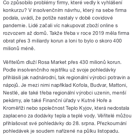
Co způsobilo problémy firmy, které vedly k vyhlášení
konkurzu? V insolvenčním návrhu, který na sebe firma
podala, uvádí, že potíže nastaly v době covidové
pandemie. Lidé začali víc nakupovat zboží online s
rozvozem až domů. Takže třeba v roce 2019 měla firma
obrat přes 3 miliardy korun a loni to bylo o skoro 400
milionů méně.
Věřitelům dluží Rosa Market přes 430 milionů korun.
Podle insolvenčního rejstříku už svoje pohledávky
přihlásili jak nadnárodní, tak regionální výrobci potravin a
nápojů. Je mezi nimi například Kofola, Budvar, Mattoni,
Nestlé, ale také třeba regionální výrobci uzenin, menší
pekárny, ale také Finanční úřady v Kutné Hoře a
Kroměříži nebo společnost Teplo Kyjov, která nedostala
zaplaceno za dodávky tepla a teplé vody. Věřitelé můžou
přihlašovat své pohledávky do 28. srpna. Přezkoumání
pohledávek je soudem nařízené na půlku listopadu.