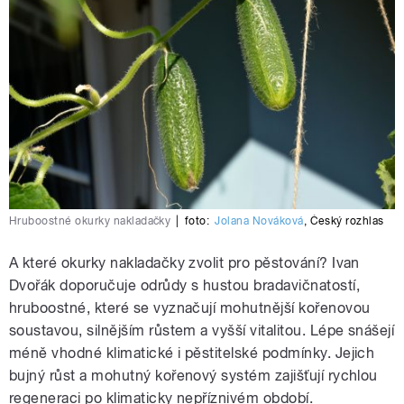
Hruboostné okurky nakladačky
|
foto:
Jolana Nováková
,
Český rozhlas
A které okurky nakladačky zvolit pro pěstování? Ivan
Dvořák doporučuje odrůdy s hustou bradavičnatostí,
hruboostné, které se vyznačují mohutnější kořenovou
soustavou, silnějším růstem a vyšší vitalitou. Lépe snášejí
méně vhodné klimatické i pěstitelské podmínky. Jejich
bujný růst a mohutný kořenový systém zajišťují rychlou
regeneraci po klimaticky nepříznivém období.