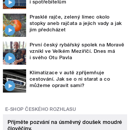
i spotřebitelům
Prasklé rajče, zelený límec okolo
stopky aneb rajčata a jejich vady a jak
jim předcházet
První český rybářský spolek na Moravě
vznikl ve Velkém Meziříčí. Dnes má
i svého Otu Pavla
Klimatizace v autě zpříjemňuje
cestování. Jak se o ni starat a co
můžeme opravit sami?
E-SHOP ČESKÉHO ROZHLASU
Přijměte pozvání na úsměvný doušek moudré
člověčiny.