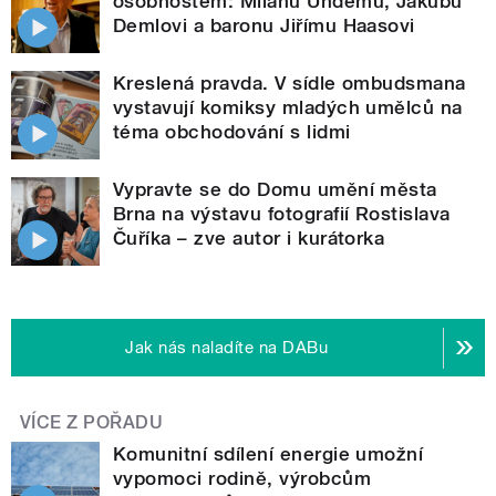
osobnostem: Milanu Uhdemu, Jakubu
Demlovi a baronu Jiřímu Haasovi
Kreslená pravda. V sídle ombudsmana
vystavují komiksy mladých umělců na
téma obchodování s lidmi
Vypravte se do Domu umění města
Brna na výstavu fotografií Rostislava
Čuříka – zve autor i kurátorka
Jak nás naladíte na DABu
VÍCE Z POŘADU
Komunitní sdílení energie umožní
vypomoci rodině, výrobcům