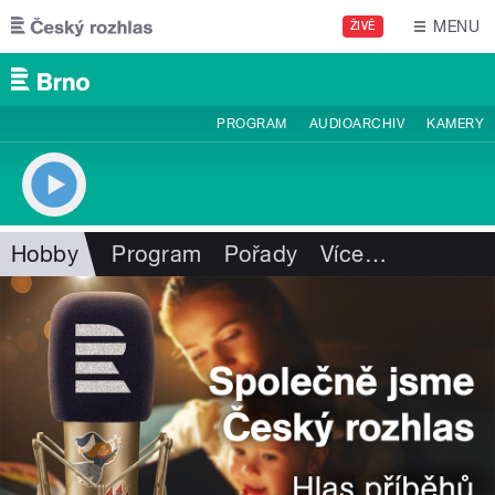
Přejít k hlavnímu obsahu
MENU
ŽIVĚ
PROGRAM
AUDIOARCHIV
KAMERY
Hobby
Program
Pořady
Více
…