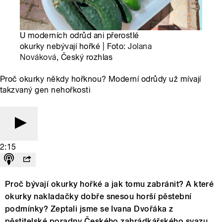
U moderních odrůd ani přerostlé
okurky nebývají hořké | Foto:
Jolana
Nováková
, Český rozhlas
Proč okurky někdy hořknou? Moderní odrůdy už mívají
takzvaný gen nehořkosti
2:15
Proč bývají okurky hořké a jak tomu zabránit? A které
okurky nakladačky dobře snesou horší pěstební
podmínky? Zeptali jsme se Ivana Dvořáka z
pěstitelské poradny Českého zahrádkářského svazu.