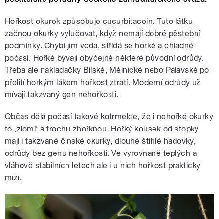
Hořkost okurek způsobuje cucurbitacein. Tuto látku
začnou okurky vylučovat, když nemají dobré pěstební
podmínky. Chybí jim voda, střídá se horké a chladné
počasí. Hořké bývají obyčejně některé původní odrůdy.
Třeba ale nakladačky Bílské, Mělnické nebo Pálavské po
přelití horkým lákem hořkost ztratí. Moderní odrůdy už
mívají takzvaný gen nehořkosti.
Občas dělá počasí takové kotrmelce, že i nehořké okurky
to ‚zlomí‘ a trochu zhořknou. Hořký kousek od stopky
mají i takzvané čínské okurky, dlouhé štíhlé hadovky,
odrůdy bez genu nehořkosti. Ve vyrovnaně teplých a
vláhově stabilních letech ale i u nich hořkost prakticky
mizí.