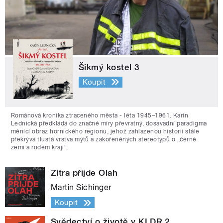
Šikmý kostel 3
Koupit
Románová kronika ztraceného města - léta 1945–1961. Karin
Lednická předkládá do značné míry převratný, dosavadní paradigma
měnící obraz hornického regionu, jehož zahlazenou historii stále
překrývá tlustá vrstva mýtů a zakořeněných stereotypů o „černé
zemi a rudém kraji“.
Zítra přijde Olah
Martin Sichinger
Koupit
Svědectví o životě v KLDR 2