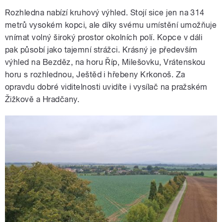
Rozhledna nabízí kruhový výhled. Stojí sice jen na 314
metrů vysokém kopci, ale díky svému umístění umožňuje
vnímat volný široký prostor okolních polí. Kopce v dáli
pak působí jako tajemní strážci. Krásný je především
výhled na Bezděz, na horu Říp, Milešovku, Vrátenskou
horu s rozhlednou, Ještěd i hřebeny Krkonoš. Za
opravdu dobré viditelnosti uvidíte i vysílač na pražském
Žižkově a Hradčany.