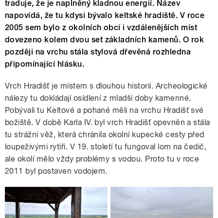
traduje, že je naplněný kladnou energií. Název
napovídá, že tu kdysi bývalo keltské hradiště. V roce
2005 sem bylo z okolních obcí i vzdálenějších míst
dovezeno kolem dvou set základních kamenů. O rok
později na vrchu stála stylová dřevěná rozhledna
připomínající hlásku.
Vrch Hradišť je místem s dlouhou historií. Archeologické
nálezy tu dokládají osídlení z mladší doby kamenné.
Pobývali tu Keltové a pohané měli na vrchu Hradišť své
božiště. V době Karla IV. byl vrch Hradišť opevněn a stála
tu strážní věž, která chránila okolní kupecké cesty před
loupeživými rytíři. V 19. století tu fungoval lom na čedič,
ale okolí mělo vždy problémy s vodou. Proto tu v roce
2011 byl postaven vodojem.