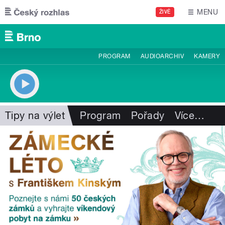
Přejít k hlavnímu obsahu
MENU
ŽIVĚ
PROGRAM
AUDIOARCHIV
KAMERY
Tipy na výlet
Program
Pořady
Více
…