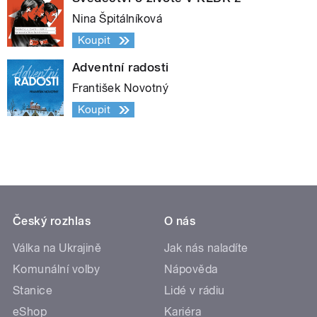
Nina Špitálníková
Koupit
Adventní radosti
František Novotný
Koupit
Český rozhlas
O nás
Válka na Ukrajině
Jak nás naladíte
Komunální volby
Nápověda
Stanice
Lidé v rádiu
eShop
Kariéra