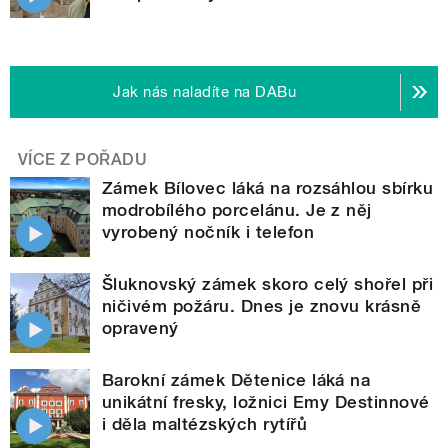
Jak nás naladíte na DABu
VÍCE Z POŘADU
Zámek Bílovec láká na rozsáhlou sbírku
modrobílého porcelánu. Je z něj
vyrobený nočník i telefon
Šluknovský zámek skoro celý shořel při
ničivém požáru. Dnes je znovu krásně
opravený
Barokní zámek Dětenice láká na
unikátní fresky, ložnici Emy Destinnové
i děla maltézských rytířů