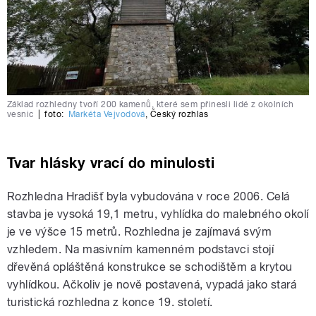
Základ rozhledny tvoří 200 kamenů, které sem přinesli lidé z okolních
vesnic
|
foto:
Markéta Vejvodová
,
Český rozhlas
Tvar hlásky vrací do minulosti
Rozhledna Hradišť byla vybudována v roce 2006. Celá
stavba je vysoká 19,1 metru, vyhlídka do malebného okolí
je ve výšce 15 metrů. Rozhledna je zajímavá svým
vzhledem. Na masivním kamenném podstavci stojí
dřevěná opláštěná konstrukce se schodištěm a krytou
vyhlídkou. Ačkoliv je nově postavená, vypadá jako stará
turistická rozhledna z konce 19. století.