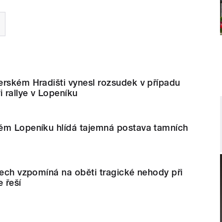
erském Hradišti vynesl rozsudek v případu
i rallye v Lopeníku
ém Lopeníku hlídá tajemná postava tamních
tech vzpomíná na oběti tragické nehody při
e řeší