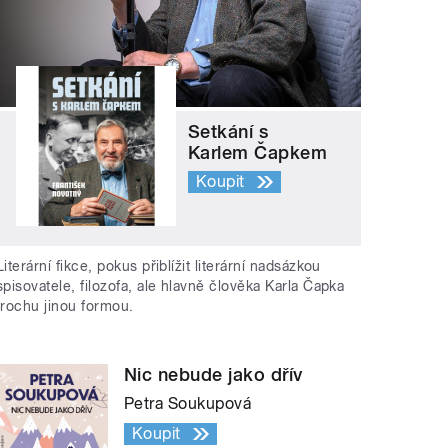
Setkání s
Karlem Čapkem
Koupit
Literární fikce, pokus přiblížit literární nadsázkou
spisovatele, filozofa, ale hlavně člověka Karla Čapka
trochu jinou formou.
Nic nebude jako dřív
Petra Soukupová
Koupit