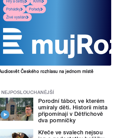
Hry a četby
Krimi
Pohádky
Pořady
Živé vysílání
Audiosvět Českého rozhlasu na jednom místě
NEJPOSLOUCHANĚJŠÍ
Porodní tábor, ve kterém
umíraly děti. Historii místa
připomínají v Dětřichově
dva pomníčky
Křeče ve svalech nejsou