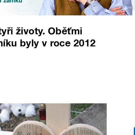
yři životy. Oběťmi
níku byly v roce 2012