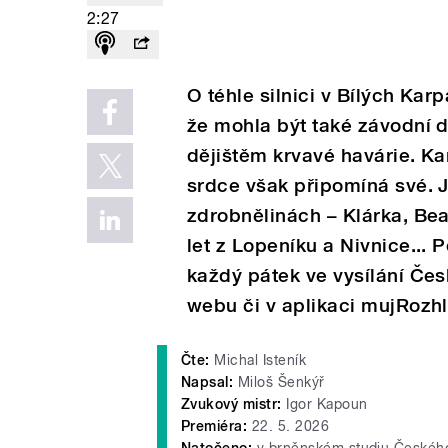
2:27
O téhle silnici v Bílých Kar
že mohla být také závodní d
dějištěm krvavé havárie. K
srdce však připomíná své.
zdrobnělinách – Klárka, Bea
let z Lopeníku a Nivnice...
každý pátek ve vysílání Čes
webu či v aplikaci mujRozhl
Čte:
Michal Isteník
Napsal:
Miloš Šenkýř
Zvukový mistr:
Igor Kapoun
Premiéra:
22. 5. 2026
Natočeno:
v brněnském studiu Českého