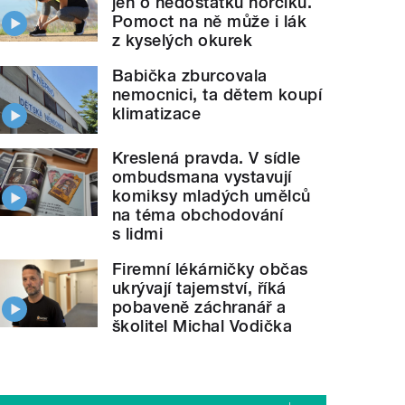
jen o nedostatku hořčíku.
Pomoct na ně může i lák
z kyselých okurek
Babička zburcovala
nemocnici, ta dětem koupí
klimatizace
Kreslená pravda. V sídle
ombudsmana vystavují
komiksy mladých umělců
na téma obchodování
s lidmi
Firemní lékárničky občas
ukrývají tajemství, říká
pobaveně záchranář a
školitel Michal Vodička