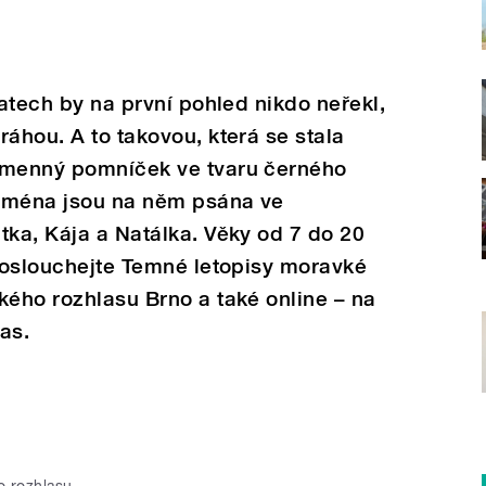
patech by na první pohled nikdo neřekl,
ráhou. A to takovou, která se stala
amenný pomníček ve tvaru černého
 Jména jsou na něm psána ve
tka, Kája a Natálka. Věky od 7 do 20
 Poslouchejte Temné letopisy moravké
kého rozhlasu Brno a také online – na
as.
 rozhlasu