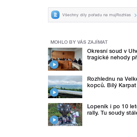
Všechny díly pořadu na mujRozhlas
MOHLO BY VÁS ZAJÍMAT
Okresní soud v Uh
tragické nehody př
Rozhlednu na Velk
kopců. Bílý Karpat
Lopeník i po 10 le
rally. Tu soudy stál