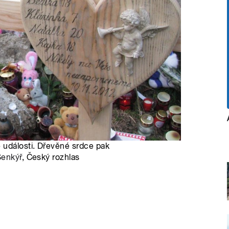
 události. Dřevěné srdce pak
Šenkýř
, Český rozhlas