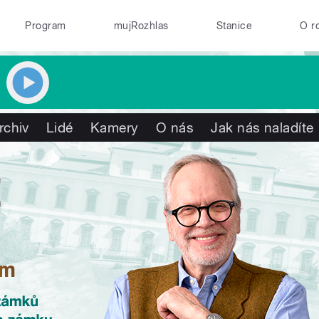
Program
mujRozhlas
Stanice
O r
rchiv
Lidé
Kamery
O nás
Jak nás naladíte