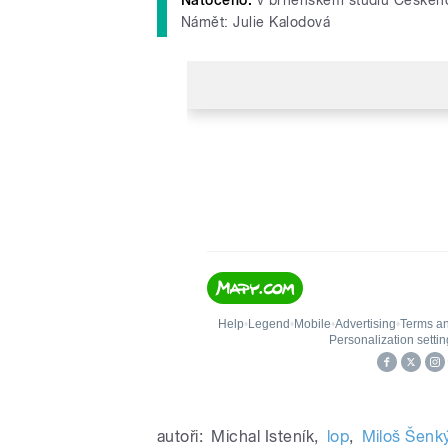
Námět: Julie Kalodová
autoři:
Michal Isteník
,
lop
,
Miloš Šenk