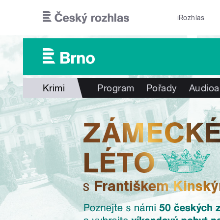
Přejít k hlavnímu obsahu
iRozhlas
Krimi
Program
Pořady
Audioa