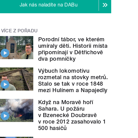
Jak nás naladíte na DABu
VÍCE Z POŘADU
Porodní tábor, ve kterém
umíraly děti. Historii místa
připomínají v Dětřichově
dva pomníčky
Výbuch lokomotivu
rozmetal na stovky metrů.
Stalo se tak v roce 1848
mezi Hulínem a Napajedly
Když na Moravě hoří
Sahara. U požáru
v Bzenecké Doubravě
v roce 2012 zasahovalo 1
500 hasičů