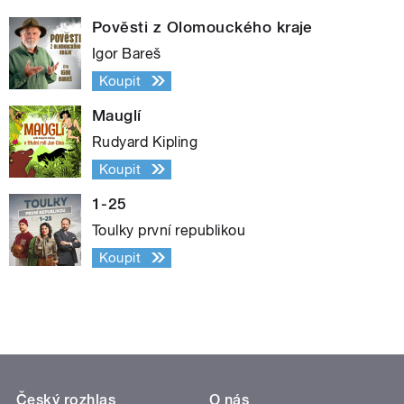
Pověsti z Olomouckého kraje
Igor Bareš
Koupit
Mauglí
Rudyard Kipling
Koupit
1-25
Toulky první republikou
Koupit
Český rozhlas
O nás