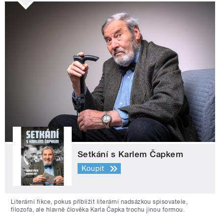
Setkání s Karlem Čapkem
Koupit
Literární fikce, pokus přiblížit literární nadsázkou spisovatele,
filozofa, ale hlavně člověka Karla Čapka trochu jinou formou.