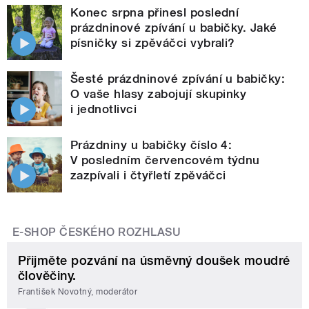
Konec srpna přinesl poslední
prázdninové zpívání u babičky. Jaké
písničky si zpěváčci vybrali?
Šesté prázdninové zpívání u babičky:
O vaše hlasy zabojují skupinky
i jednotlivci
Prázdniny u babičky číslo 4:
V posledním červencovém týdnu
zazpívali i čtyřletí zpěváčci
E-SHOP ČESKÉHO ROZHLASU
Přijměte pozvání na úsměvný doušek moudré
člověčiny.
František Novotný, moderátor