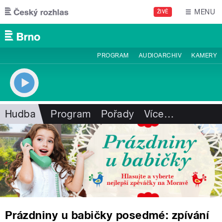
Přejít k hlavnímu obsahu
MENU
ŽIVĚ
PROGRAM
AUDIOARCHIV
KAMERY
Hudba
Program
Pořady
Více
…
Prázdniny u babičky posedmé: zpívání