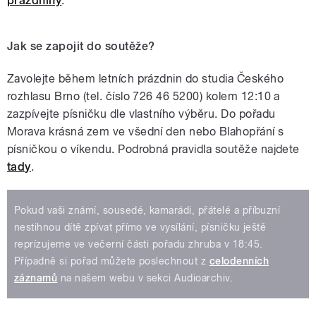
prázdniny
.
Jak se zapojit do soutěže?
Zavolejte během letních prázdnin do studia Českého
rozhlasu Brno (tel. číslo 726 46 5200) kolem 12:10 a
zazpívejte písničku dle vlastního výběru. Do pořadu
Morava krásná zem ve všední den nebo Blahopřání s
písničkou o víkendu. Podrobná pravidla soutěže najdete
tady
.
Pokud vaši známí, sousedé, kamarádi, přátelé a příbuzní
nestihnou dítě zpívat přímo ve vysílání, písničku ještě
reprízujeme ve večerní části pořadu zhruba v 18:45.
Případně si pořad můžete poslechnout z
celodenních
záznamů
na našem webu v sekci Audioarchiv.