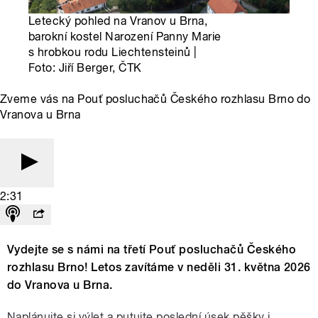
Letecký pohled na Vranov u Brna,
barokní kostel Narození Panny Marie
s hrobkou rodu Liechtensteinů |
Foto: Jiří Berger, ČTK
Zveme vás na Pouť posluchačů Českého rozhlasu Brno do
Vranova u Brna
2:31
Vydejte se s námi na třetí Pouť posluchačů Českého
rozhlasu Brno! Letos zavítáme v neděli 31. května 2026
do Vranova u Brna.
Naplánujte si výlet a putujte poslední úsek pěšky i