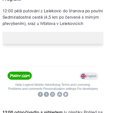
12:00 pěší putování z Lelekovic do Vranova po poutní
Sedmiradostné cestě (4,5 km po červené s mírným
převýšením), sraz u hřbitova v Lelekovicích
13:00
odpočívadlo s výhledem
(u plastiky Pohled na