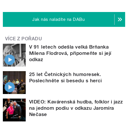
Jak nás naladíte na DABu
VÍCE Z POŘADU
V 91 letech odešla velká Brňanka
Milena Flodrová, připomeňte si její
odkaz
25 let Četnických humoresek.
Poslechněte si besedu s herci
VIDEO: Kavárenská hudba, folklor i jazz
na jednom podiu v odkazu Jaromíra
Nečase