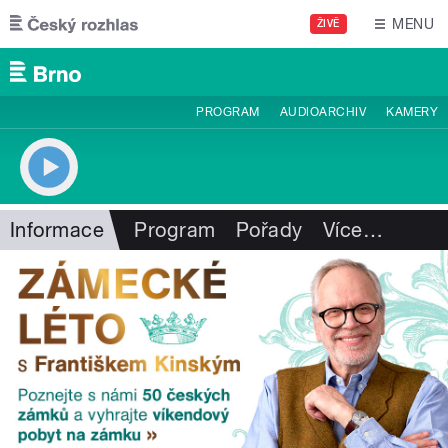
Přejít k hlavnímu obsahu
MENU
ŽIVĚ
PROGRAM
AUDIOARCHIV
KAMERY
Informace
Program
Pořady
Více
…