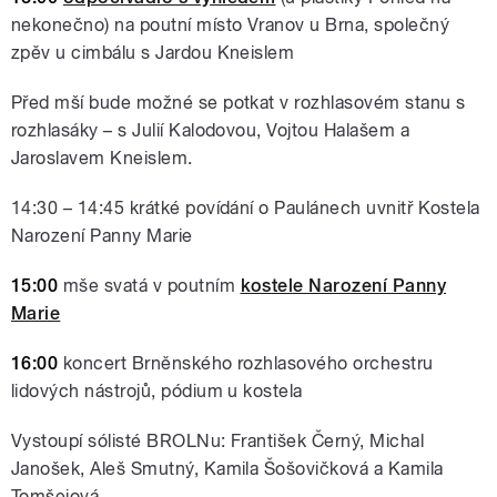
nekonečno) na poutní místo Vranov u Brna, společný
zpěv u cimbálu s Jardou Kneislem
Před mší bude možné se potkat v rozhlasovém stanu s
rozhlasáky – s Julií Kalodovou, Vojtou Halašem a
Jaroslavem Kneislem.
14:30 – 14:45 krátké povídání o Paulánech uvnitř Kostela
Narození Panny Marie
15:00
mše svatá v poutním
kostele Narození Panny
Marie
16:00
koncert Brněnského rozhlasového orchestru
lidových nástrojů, pódium u kostela
Vystoupí sólisté BROLNu: František Černý, Michal
Janošek, Aleš Smutný, Kamila Šošovičková a Kamila
Tomšejová