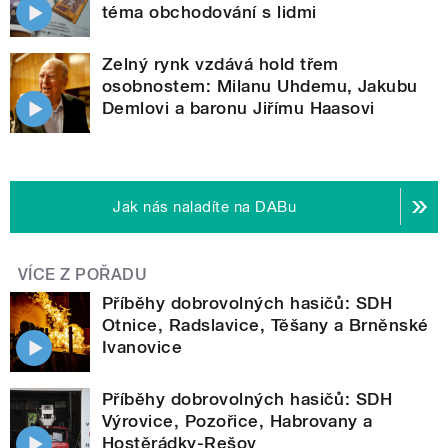
téma obchodování s lidmi
Zelný rynk vzdává hold třem
osobnostem: Milanu Uhdemu, Jakubu
Demlovi a baronu Jiřímu Haasovi
Jak nás naladíte na DABu
VÍCE Z POŘADU
Příběhy dobrovolných hasičů: SDH
Otnice, Radslavice, Těšany a Brněnské
Ivanovice
Příběhy dobrovolných hasičů: SDH
Výrovice, Pozořice, Habrovany a
Hostěrádky-Rešov