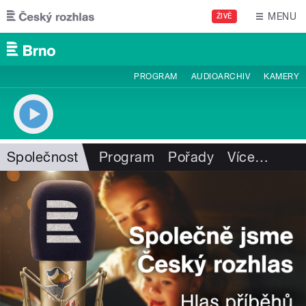
Přejít k hlavnímu obsahu
MENU
ŽIVĚ
PROGRAM
AUDIOARCHIV
KAMERY
Společnost
Program
Pořady
Více
…