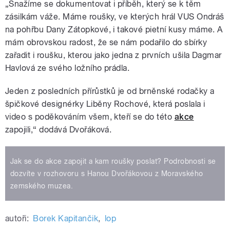
„Snažíme se dokumentovat i příběh, který se k těm
zásilkám váže. Máme roušky, ve kterých hrál VUS Ondráš
na pohřbu Dany Zátopkové, i takové pietní kusy máme. A
mám obrovskou radost, že se nám podařilo do sbírky
zařadit i roušku, kterou jako jedna z prvních ušila Dagmar
Havlová ze svého ložního prádla.
Jeden z posledních přírůstků je od brněnské rodačky a
špičkové designérky Liběny Rochové, která poslala i
video s poděkováním všem, kteří se do této
akce
zapojili,“ dodává Dvořáková.
Jak se do akce zapojit a kam roušky poslat? Podrobnosti se
dozvíte v rozhovoru s Hanou Dvořákovou z Moravského
zemského muzea.
autoři:
Borek Kapitančik
,
lop