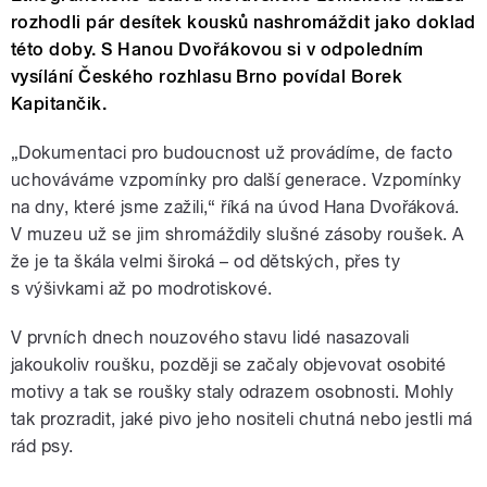
rozhodli pár desítek kousků nashromáždit jako doklad
této doby. S Hanou Dvořákovou si v odpoledním
vysílání Českého rozhlasu Brno povídal Borek
Kapitančik.
„Dokumentaci pro budoucnost už provádíme, de facto
uchováváme vzpomínky pro další generace. Vzpomínky
na dny, které jsme zažili,“ říká na úvod Hana Dvořáková.
V muzeu už se jim shromáždily slušné zásoby roušek. A
že je ta škála velmi široká – od dětských, přes ty
s výšivkami až po modrotiskové.
V prvních dnech nouzového stavu lidé nasazovali
jakoukoliv roušku, později se začaly objevovat osobité
motivy a tak se roušky staly odrazem osobnosti. Mohly
tak prozradit, jaké pivo jeho nositeli chutná nebo jestli má
rád psy.