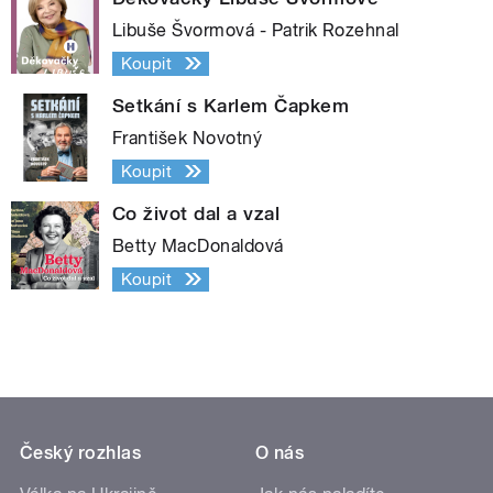
Libuše Švormová - Patrik Rozehnal
Koupit
Setkání s Karlem Čapkem
František Novotný
Koupit
Co život dal a vzal
Betty MacDonaldová
Koupit
Český rozhlas
O nás