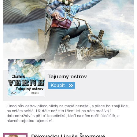
Tajuplný ostrov
Koupit
Lincolnův ostrov nikdo nikdy na mapě nenašel, a přece ho znají lidé
na celém světě. Už déle než sto třicet let na něm prožívají
dobrodružství s pěticí trosečníků, kteří na něm našli útočiště, a
hlavně nejedno tajemství.
Děkovačky Libuše Švormové