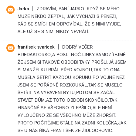
|
Jarka
ZDRAVÍM, PANÍ JARKO. KDYŽ SE MÉHO
MUŽE NĚKDO ZEPTAL, JAK VYCHÁZÍ S PENĚZI,
RÁD SE SMÍCHEM ODPOVÍDAL, ŽE S NIMI VYJDE,
ALE UŽ SE S NIMI NIKDY NEVRÁTÍ.
|
frantisek svaricek
DOBRÝ VEČER
P.REDAKTORKO,A POSL. NOČ.LINKY.SAMOZŘEJMĚ
ŽE JSEM SI TAKOVÉ OBDOBI TAKY PROŠLI.JÁ JSEM
SI MANŽÉLKU BRÁL PŘED VOJNOU,TAK TO ONA
MUSELA ŠETŘIT KAŽDOU KORUNU.PO VOJNĚ NEŽ
JSEM SE POŘÁDNĚ ROZKOUKÁL,TAK SE MUSELO
ŠETŘIT NA VYBAVENI BYTU,POTOM SE ZAČÁL
STAVĚT DŮM.AŽ TOTO OBDOBI SKONČILO,TAK
FINANČNĚ SE VŠECHNO ZLEPŠILO,ALE NENÍ
VYLOUČENO ŽE SE VŠECHNO MŮŽE ZHORŠIT.
PROTO POČITÉJME STÁLE NA ZADNI KOLEČKA,JAK
SE U NÁS ŘÍKÁ.FRANTIŠEK ZE ŽIDLOCHOVIC.