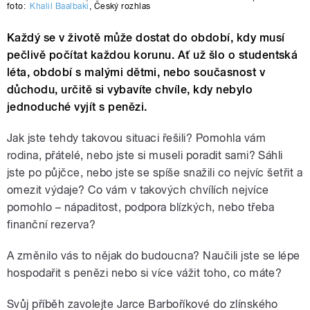
foto:
Khalil Baalbaki
,
Český rozhlas
Každý se v životě může dostat do období, kdy musí
pečlivě počítat každou korunu. Ať už šlo o studentská
léta, období s malými dětmi, nebo současnost v
důchodu, určitě si vybavíte chvíle, kdy nebylo
jednoduché vyjít s penězi.
Jak jste tehdy takovou situaci řešili? Pomohla vám
rodina, přátelé, nebo jste si museli poradit sami? Sáhli
jste po půjčce, nebo jste se spíše snažili co nejvíc šetřit a
omezit výdaje? Co vám v takových chvílích nejvíce
pomohlo – nápaditost, podpora blízkých, nebo třeba
finanční rezerva?
A změnilo vás to nějak do budoucna? Naučili jste se lépe
hospodařit s penězi nebo si více vážit toho, co máte?
Svůj příběh zavolejte Jarce Barboříkové do zlínského