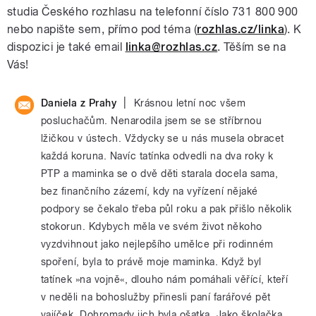
studia Českého rozhlasu na telefonní číslo 731 800 900
nebo napište sem, přímo pod téma (
rozhlas.cz/linka
). K
dispozici je také email
linka@rozhlas.cz
. Těším se na
Vás!
|
Daniela z Prahy
Krásnou letní noc všem
posluchačům. Nenarodila jsem se se stříbrnou
lžičkou v ústech. Vždycky se u nás musela obracet
každá koruna. Navíc tatínka odvedli na dva roky k
PTP a maminka se o dvě děti starala docela sama,
bez finančního zázemí, kdy na vyřízení nějaké
podpory se čekalo třeba půl roku a pak přišlo několik
stokorun. Kdybych měla ve svém život někoho
vyzdvihnout jako nejlepšího umělce při rodinném
spoření, byla to právě moje maminka. Když byl
tatínek »na vojně«, dlouho nám pomáhali věřící, kteří
v neděli na bohoslužby přinesli paní farářové pět
vajíček. Dohromady jich byla ošatka. Jako školačka