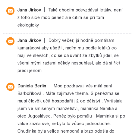
|
Jana Jirkov
Také chodím odevzdávat letáky, není
z toho sice moc peněz ale cítím se při tom
ekologicky
|
Jana Jirkov
Dobrý večer, já hodně pomáhám
kamarádovi aby ušetřil, radím mu podle letáků co
mají ve slevách, co se dá uvařit že zbytků jídel, se
všemi mými radami někdy nesouhlasí, ale dá si říct
přeci jenom
|
Daniela Berlin
Moc pozdravuji vás milá paní
Barboříková . Máte zajímavé thema. S penězma se
musí člověk učit hospodařit již od dětství . Vyrůstala
jsem ve smíšeným manželství, maminka Němka a
otec Jugoslávec. Peněz bylo pomálu . Maminka si po
válce zažila své, nebylo to vůbec jednoduché.
Chudinka byla velice nemocná a brzo odešla do