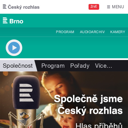
Přejít k hlavnímu obsahu
MENU
ŽIVĚ
PROGRAM
AUDIOARCHIV
KAMERY
Společnost
Program
Pořady
Více
…