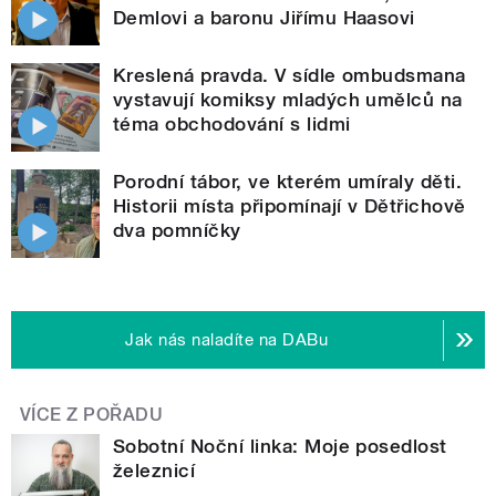
Demlovi a baronu Jiřímu Haasovi
Kreslená pravda. V sídle ombudsmana
vystavují komiksy mladých umělců na
téma obchodování s lidmi
Porodní tábor, ve kterém umíraly děti.
Historii místa připomínají v Dětřichově
dva pomníčky
Jak nás naladíte na DABu
VÍCE Z POŘADU
Sobotní Noční linka: Moje posedlost
železnicí