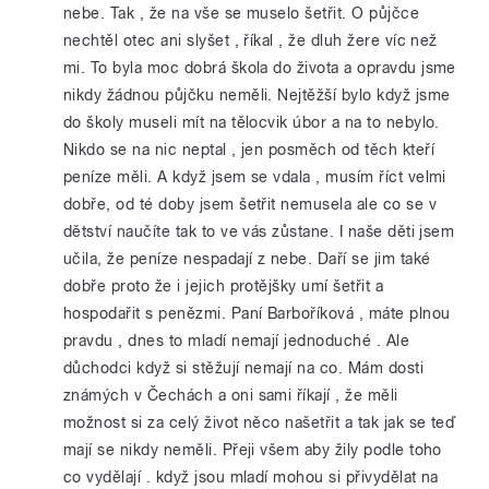
nebe. Tak , že na vše se muselo šetřit. O půjčce
nechtěl otec ani slyšet , říkal , že dluh žere víc než
mi. To byla moc dobrá škola do života a opravdu jsme
nikdy žádnou půjčku neměli. Nejtěžší bylo když jsme
do školy museli mít na tělocvik úbor a na to nebylo.
Nikdo se na nic neptal , jen posměch od těch kteří
peníze měli. A když jsem se vdala , musím říct velmi
dobře, od té doby jsem šetřit nemusela ale co se v
dětství naučíte tak to ve vás zůstane. I naše děti jsem
učila, že peníze nespadají z nebe. Daří se jim také
dobře proto že i jejich protějšky umí šetřit a
hospodařit s penězmi. Paní Barboříková , máte plnou
pravdu , dnes to mladí nemají jednoduché . Ale
důchodci když si stěžují nemají na co. Mám dosti
známých v Čechách a oni sami říkají , že měli
možnost si za celý život něco našetřit a tak jak se teď
mají se nikdy neměli. Přeji všem aby žily podle toho
co vydělají . když jsou mladí mohou si přivydělat na