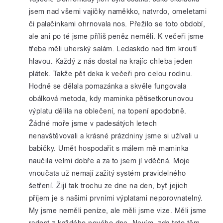
jsem nad všemi vajíčky naměkko, natvrdo, omeletami
či palačinkami ohrnovala nos. Přežilo se toto období,
ale ani po té jsme příliš peněz neměli. K večeři jsme
třeba měli uherský salám. Ledaskdo nad tím kroutí
hlavou. Každý z nás dostal na krajíc chleba jeden
plátek. Takže pět deka k večeři pro celou rodinu.
Hodně se dělala pomazánka a skvěle fungovala
obálková metoda, kdy maminka pětisetkorunovou
výplatu dělila na oblečení, na topení apodobně.
Žádné moře jsme v padesátých letech
nenavštěvovali a krásné prázdniny jsme si užívali u
babičky. Umět hospodařit s málem mě maminka
naučila velmi dobře a za to jsem jí vděčná. Moje
vnoučata už nemají zažitý systém pravidelného
šetření. Žijí tak trochu ze dne na den, byť jejich
příjem je s našimi prvními výplatami neporovnatelný.
My jsme neměli peníze, ale měli jsme vize. Měli jsme
radost z každého nového dne. Nevím, zda toto těm