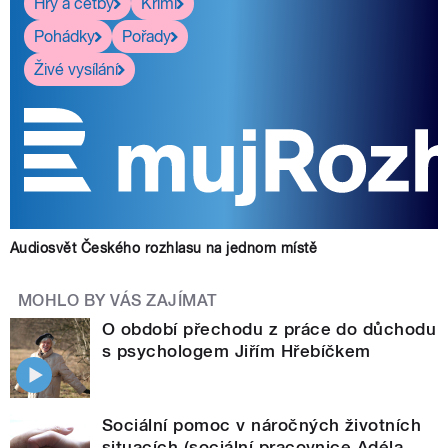
Hry a četby
Krimi
Pohádky
Pořady
Živé vysílání
Audiosvět Českého rozhlasu na jednom místě
MOHLO BY VÁS ZAJÍMAT
O období přechodu z práce do důchodu
s psychologem Jiřím Hřebíčkem
Sociální pomoc v náročných životních
situacích (sociální pracovnice Adéla