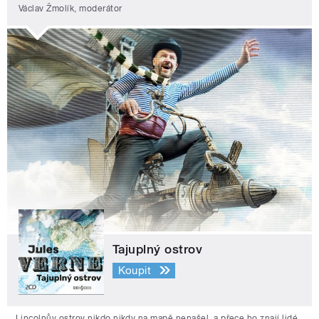
Václav Žmolík, moderátor
Tajuplný ostrov
Koupit
Lincolnův ostrov nikdo nikdy na mapě nenašel, a přece ho znají lidé