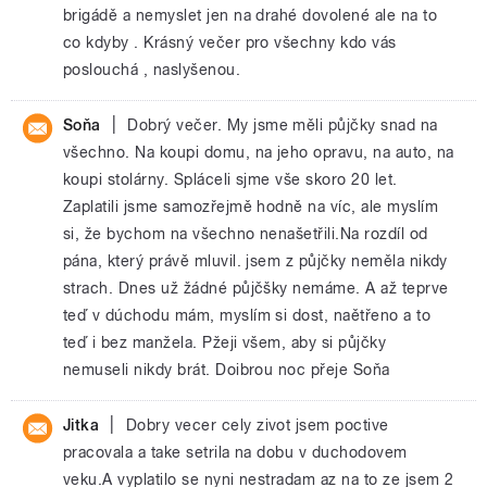
brigádě a nemyslet jen na drahé dovolené ale na to
co kdyby . Krásný večer pro všechny kdo vás
poslouchá , naslyšenou.
|
Soňa
Dobrý večer. My jsme měli půjčky snad na
všechno. Na koupi domu, na jeho opravu, na auto, na
koupi stolárny. Spláceli sjme vše skoro 20 let.
Zaplatili jsme samozřejmě hodně na víc, ale myslím
si, že bychom na všechno nenašetřili.Na rozdíl od
pána, který právě mluvil. jsem z půjčky neměla nikdy
strach. Dnes už žádné půjčšky nemáme. A až teprve
teď v dúchodu mám, myslím si dost, naětřeno a to
teď i bez manžela. Pžeji všem, aby si půjčky
nemuseli nikdy brát. Doibrou noc přeje Soňa
|
Jitka
Dobry vecer cely zivot jsem poctive
pracovala a take setrila na dobu v duchodovem
veku.A vyplatilo se nyni nestradam az na to ze jsem 2