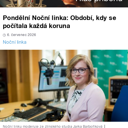
Pondělní Noční linka: Období, kdy se
počítala každá koruna
6. červenec 2026
Noční linka
Noční linku moderuje ze zlínského studia Jarka Barboříková
|