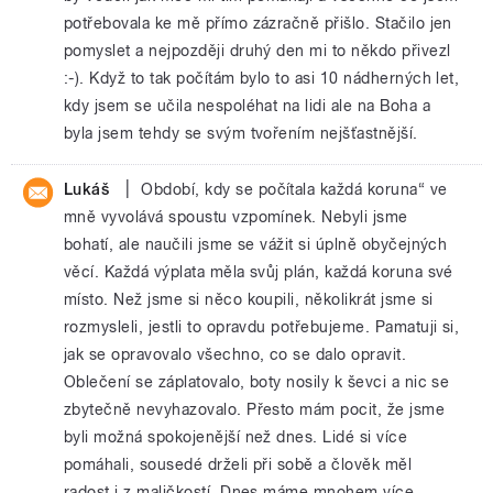
potřebovala ke mě přímo zázračně přišlo. Stačilo jen
pomyslet a nejpozději druhý den mi to někdo přivezl
:-). Když to tak počítám bylo to asi 10 nádherných let,
kdy jsem se učila nespoléhat na lidi ale na Boha a
byla jsem tehdy se svým tvořením nejšťastnější.
|
Lukáš
Období, kdy se počítala každá koruna“ ve
mně vyvolává spoustu vzpomínek. Nebyli jsme
bohatí, ale naučili jsme se vážit si úplně obyčejných
věcí. Každá výplata měla svůj plán, každá koruna své
místo. Než jsme si něco koupili, několikrát jsme si
rozmysleli, jestli to opravdu potřebujeme. Pamatuji si,
jak se opravovalo všechno, co se dalo opravit.
Oblečení se záplatovalo, boty nosily k ševci a nic se
zbytečně nevyhazovalo. Přesto mám pocit, že jsme
byli možná spokojenější než dnes. Lidé si více
pomáhali, sousedé drželi při sobě a člověk měl
radost i z maličkostí. Dnes máme mnohem více