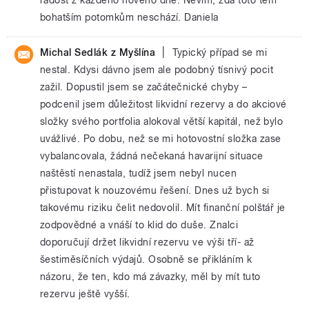
bohatším potomkům neschází. Daniela
|
Michal Sedlák z Myšlína
Typický případ se mi
nestal. Kdysi dávno jsem ale podobný tísnivý pocit
zažil. Dopustil jsem se začátečnické chyby –
podcenil jsem důležitost likvidní rezervy a do akciové
složky svého portfolia alokoval větší kapitál, než bylo
uvážlivé. Po dobu, než se mi hotovostní složka zase
vybalancovala, žádná nečekaná havarijní situace
naštěstí nenastala, tudíž jsem nebyl nucen
přistupovat k nouzovému řešení. Dnes už bych si
takovému riziku čelit nedovolil. Mít finanční polštář je
zodpovědné a vnáší to klid do duše. Znalci
doporučují držet likvidní rezervu ve výši tří- až
šestiměsíčních výdajů. Osobně se přikláním k
názoru, že ten, kdo má závazky, měl by mít tuto
rezervu ještě vyšší.