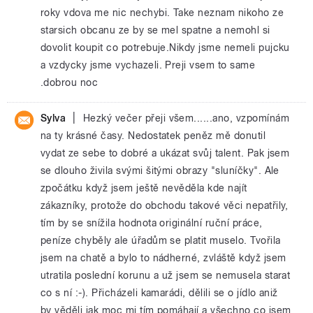
roky vdova me nic nechybi. Take neznam nikoho ze
starsich obcanu ze by se mel spatne a nemohl si
dovolit koupit co potrebuje.Nikdy jsme nemeli pujcku
a vzdycky jsme vychazeli. Preji vsem to same
.dobrou noc
|
Sylva
Hezký večer přeji všem......ano, vzpomínám
na ty krásné časy. Nedostatek peněz mě donutil
vydat ze sebe to dobré a ukázat svůj talent. Pak jsem
se dlouho živila svými šitými obrazy "sluníčky". Ale
zpočátku když jsem ještě nevěděla kde najít
zákazníky, protože do obchodu takové věci nepatřily,
tím by se snížila hodnota originální ruční práce,
peníze chyběly ale úřadům se platit muselo. Tvořila
jsem na chatě a bylo to nádherné, zvláště když jsem
utratila poslední korunu a už jsem se nemusela starat
co s ní :-). Přicházeli kamarádi, dělili se o jídlo aniž
by věděli jak moc mi tím pomáhají a všechno co jsem