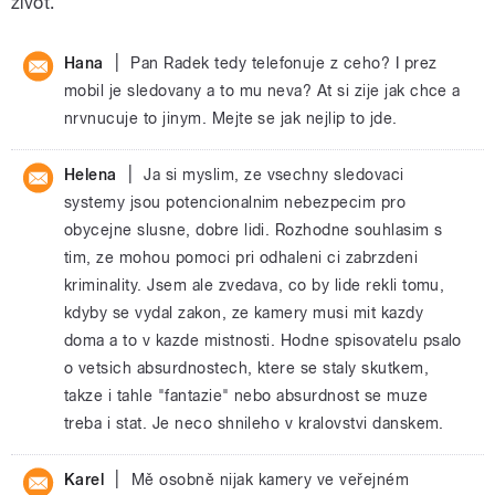
život.
|
Hana
Pan Radek tedy telefonuje z ceho? I prez
mobil je sledovany a to mu neva? At si zije jak chce a
nrvnucuje to jinym. Mejte se jak nejlip to jde.
|
Helena
Ja si myslim, ze vsechny sledovaci
systemy jsou potencionalnim nebezpecim pro
obycejne slusne, dobre lidi. Rozhodne souhlasim s
tim, ze mohou pomoci pri odhaleni ci zabrzdeni
kriminality. Jsem ale zvedava, co by lide rekli tomu,
kdyby se vydal zakon, ze kamery musi mit kazdy
doma a to v kazde mistnosti. Hodne spisovatelu psalo
o vetsich absurdnostech, ktere se staly skutkem,
takze i tahle "fantazie" nebo absurdnost se muze
treba i stat. Je neco shnileho v kralovstvi danskem.
|
Karel
Mě osobně nijak kamery ve veřejném