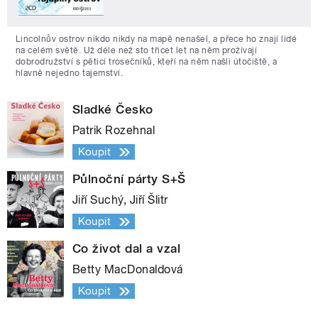
Lincolnův ostrov nikdo nikdy na mapě nenašel, a přece ho znají lidé
na celém světě. Už déle než sto třicet let na něm prožívají
dobrodružství s pěticí trosečníků, kteří na něm našli útočiště, a
hlavně nejedno tajemství.
Sladké Česko
Patrik Rozehnal
Koupit
Půlnoční párty S+Š
Jiří Suchý, Jiří Šlitr
Koupit
Co život dal a vzal
Betty MacDonaldová
Koupit