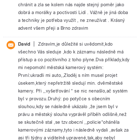
chránit a zla se kolem nás najde stejný poměr jako
dobrá a morálky a poctivosti Lidí . Vážně je jiná doba
a techniky je potřeba využít , ne zneužívat . Krásný
advent všem přeji a Brno zdravim
|
David
Zdravím,je důležité si uvědomit,kdo
všechno Vás sleduje ,kdo k záznamu následně má
přístup a co pozitivního z toho plyne.Dva příklady,kdy
mi nepomohl městská kamerový systém:
První:ukradli mi auto,,Zloděj s ním musel projet
úsekem,který nepřetržitě sledují min. dvěměstské
kamery. Při ,,vyšetřování " se nic nenašlo,ač systém
byl v provozu.Druhý: po potyčce s obecním
slouhou,kdy se následně ukázalo ,že jsem byl v
právu a městský slouha vyprávěl příběh odlišně,než
se skutečně stal ,se tzv.obecní ,,policie"oháněla
kamerovými záznamy,tyto i následně vydali ,avšak za
asi tři týdny a viditelně upravené,tak,aby nebyl