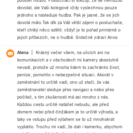
pouštěl hudbu. Posluchači si stěžují, že se nemůžou
dovolat, ale Vaši kolegové vždy vyslechnou pouze
jednoho a následuje hudba. Pak je jasné, že se jich
dovolá málo.Tak dík za Váš větší zájem o posluchače,
kteří chtějí něco sdělit. vždyť je to pořad primárně o
jejich příbezích, ne o hudbě. Srdečně zdraví Anna
|
Alena
Krásný večer všem, na ulicích ani na
komunikacích a v obchodech mi kamery absolutně
nevadí, protože už mnoha lidem to zachránilo život,
peníze, pomohlo v nebezpečné situaci. Akorát v
zaměstnání to určitě vadí, ono už stačí, že vás
zaměstnavatel sleduje přes navigaci a nebo přes
počítač, s tím zkušenosti má asi mnoho z nás.
Každou cestu určitě natáčet nebudu, ale před
domem nebo před činžákem je to určitě výhoda, a
taky ve vstupu před výtahem se to už mnohokrát
vyplatilo. Trochu mi vadí, že dali i kamerku, abychom