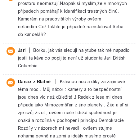
prostoru neomezují.Naopak si myslím,že v mnohých
případech pomáhají k identifikaci trestných činů.
Kamerám na pracovištích výroby ovšem
nefandím.Což takhle je případně nainstalovat třeba
do kanceláří?
|
Jari
Borku, jak vás sleduji na ytube tak mě napadlo
jestli ta káva co popijite není už studenta Jari British
Columbia
|
Danax z Blatné
Krásnou noc a díky za zajímavé
téma moc . Můj názor : kamery a to bezpečnostní
jsou dnes víc než důležité .! Radek z lesa mi dnes
připada jako Mimozemšťan z jine planety . Žije a ať si
zje svůj život , ovšem naše lidská společnost je
onaká a rozdílná v pochopení principu Demokracie ,
Rozdíly v názorech mi nevadí , ovšem stujme
nohama pevně na zemi a ideály musíme prostě