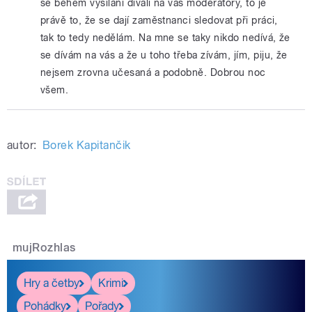
se během vysílání dívali na vás moderátory, to je
právě to, že se dají zaměstnanci sledovat při práci,
tak to tedy nedělám. Na mne se taky nikdo nedívá, že
se dívám na vás a že u toho třeba zívám, jím, piju, že
nejsem zrovna učesaná a podobně. Dobrou noc
všem.
autor:
Borek Kapitančik
mujRozhlas
Hry a četby
Krimi
Pohádky
Pořady