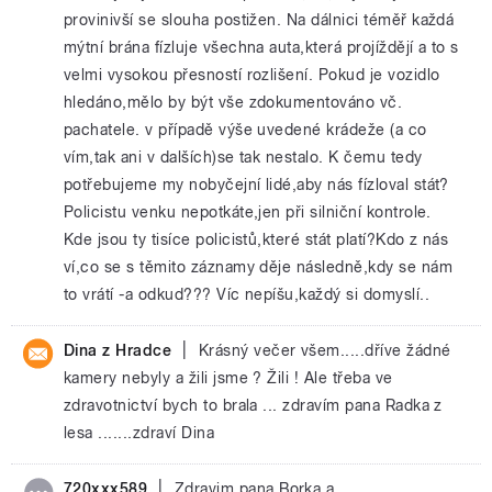
provinivší se slouha postižen. Na dálnici téměř každá
mýtní brána fízluje všechna auta,která projíždějí a to s
velmi vysokou přesností rozlišení. Pokud je vozidlo
hledáno,mělo by být vše zdokumentováno vč.
pachatele. v případě výše uvedené krádeže (a co
vím,tak ani v dalších)se tak nestalo. K čemu tedy
potřebujeme my nobyčejní lidé,aby nás fízloval stát?
Policistu venku nepotkáte,jen při silniční kontrole.
Kde jsou ty tisíce policistů,které stát platí?Kdo z nás
ví,co se s těmito záznamy děje následně,kdy se nám
to vrátí -a odkud??? Víc nepíšu,každý si domyslí..
|
Dina z Hradce
Krásný večer všem.....dříve žádné
kamery nebyly a žili jsme ? Žili ! Ale třeba ve
zdravotnictví bych to brala ... zdravím pana Radka z
lesa .......zdraví Dina
|
720xxx589
Zdravim pana Borka a