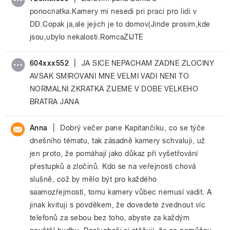
ponocnatka.Kamery mi nesedi pri praci pro lidi v
DD.Copak ja,ale jejich je to domov(Jinde prosim,kde
jsou,ubylo nekalosti.RomcaZIJTE
|
604xxx552
JA SICE NEPACHAM ZADNE ZLOCINY
AVSAK SMIROVANI MNE VELMI VADI NENI TO
NORMALNI ZKRATKA ZIJEME V DOBE VELKEHO
BRATRA JANA
|
Anna
Dobrý večer pane Kapitančiku, co se týče
dnešního tématu, tak zásadně kamery schvaluji, už
jen proto, že pomáhají jako důkaz při vyšetřování
přestupků a zločinů. Kdo se na veřejnosti chová
slušně, což by mělo být pro každého
saamozřejmostí, tomu kamery vůbec nemusí vadit. A
jinak kvituji s povděkem, že dovedete zvednout víc
telefonů za sebou bez toho, abyste za každým