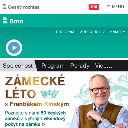
Přejít k hlavnímu obsahu
MENU
ŽIVĚ
PROGRAM
AUDIOARCHIV
KAMERY
Společnost
Program
Pořady
Více
…