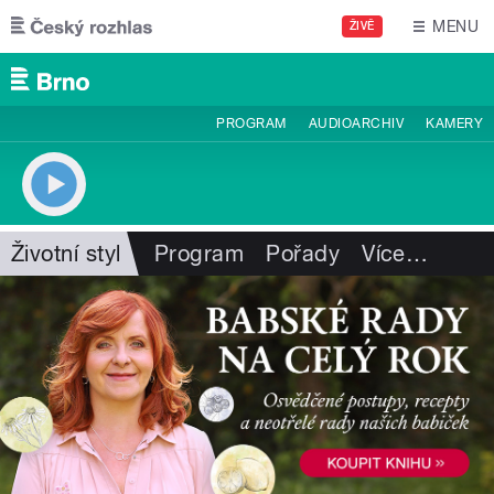
Přejít k hlavnímu obsahu
MENU
ŽIVĚ
PROGRAM
AUDIOARCHIV
KAMERY
Životní styl
Program
Pořady
Více
…