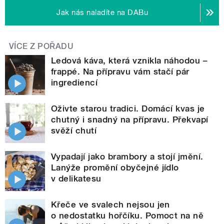
Jak nás naladíte na DABu
VÍCE Z POŘADU
Ledová káva, která vznikla náhodou –
frappé. Na přípravu vám stačí pár
ingrediencí
Oživte starou tradici. Domácí kvas je
chutný i snadný na přípravu. Překvapí
svěží chutí
Vypadají jako brambory a stojí jmění.
Lanýže promění obyčejné jídlo
v delikatesu
Křeče ve svalech nejsou jen
o nedostatku hořčíku. Pomoct na ně