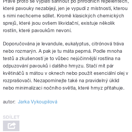
Právě proto se vyplatí sáhnout po přírodních repelentech,
které pavouky nezabíjejí, jen je vypudí z místností, kterou
s nimi nechceme sdílet. Kromě klasických chemických
sprejů, které jsou ovšem likvidační, existuje několik
rostlin, které pavoukům nevoní.
Doporučována je levandule, eukalyptus, citrónová tráva
nebo rozmarýn. A pak je tu máta peprná. Podle mnoha
testů a zkušeností je to vůbec nejúčinnější rostlina na
odpuzování pavouků i dalšího hmyzu. Stačí mít pár
květináčů s mátou v oknech nebo použít esenciální olej v
rozprašovači. Nezapomínejte také na pravidelný úklid
nebo minimalizaci nočního světla, které hmyz přitahuje.
autor:
Jarka Vykoupilová