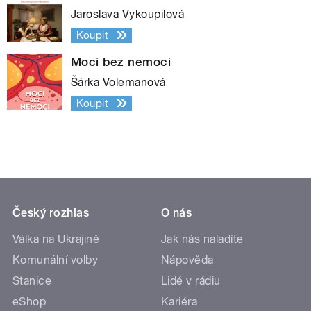
Jaroslava Vykoupilová
Koupit
Moci bez nemoci
Šárka Volemanová
Koupit
Český rozhlas
O nás
Válka na Ukrajině
Jak nás naladíte
Komunální volby
Nápověda
Stanice
Lidé v rádiu
eShop
Kariéra