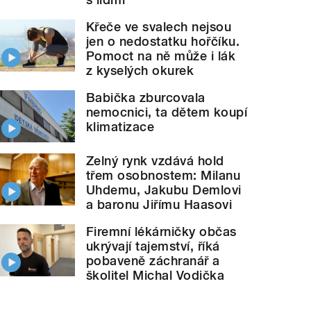
Křeče ve svalech nejsou
jen o nedostatku hořčíku.
Pomoct na ně může i lák
z kyselých okurek
Babička zburcovala
nemocnici, ta dětem koupí
klimatizace
Zelný rynk vzdává hold
třem osobnostem: Milanu
Uhdemu, Jakubu Demlovi
a baronu Jiřímu Haasovi
Firemní lékárničky občas
ukrývají tajemství, říká
pobaveně záchranář a
školitel Michal Vodička