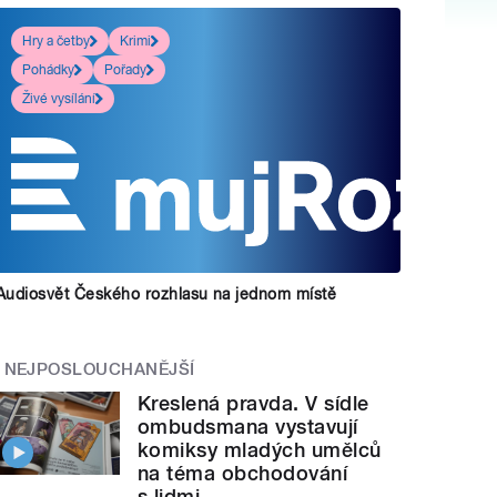
Hry a četby
Krimi
Pohádky
Pořady
Živé vysílání
Audiosvět Českého rozhlasu na jednom místě
NEJPOSLOUCHANĚJŠÍ
Kreslená pravda. V sídle
ombudsmana vystavují
komiksy mladých umělců
na téma obchodování
s lidmi