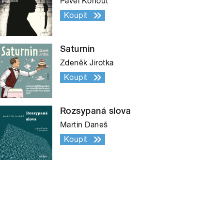
Pavel Kohout
Koupit
Saturnin
Zdeněk Jirotka
Koupit
Rozsypaná slova
Martin Daneš
Koupit