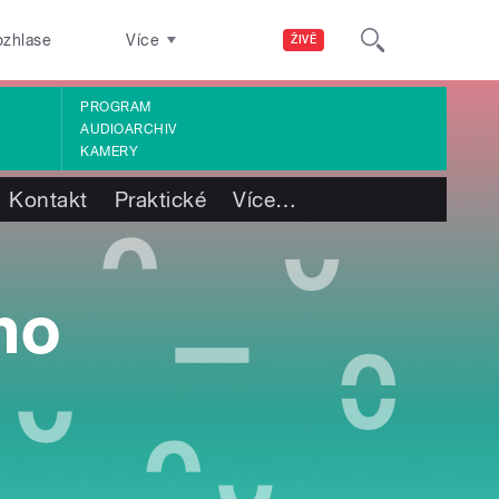
ozhlase
Více
ŽIVĚ
PROGRAM
AUDIOARCHIV
KAMERY
Kontakt
Praktické
Více
…