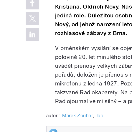
Kristiána. Oldřich Nový. Na
jediná role. Důležitou osobn
Nový, od jehož narození letos
rozhlasové zábavy z Brna.
V brněnském vysílání se objev
polovině 20. let minulého stol
uvádět přenosy velkých záb
pořadů, doložen je přenos s 
mikrofonu z ledna 1927. Pozdě
takzvané Radiokabarety. Na p
Radiojournal velmi silný – a p
autoři:
Marek Zouhar
,
lop