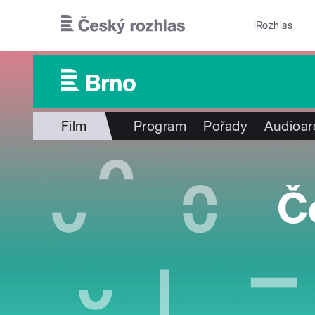
Přejít k hlavnímu obsahu
iRozhlas
Film
Program
Pořady
Audioar