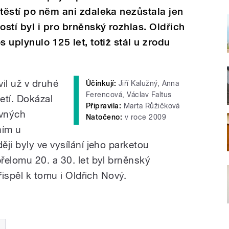
štěstí po něm ani zdaleka nezůstala jen
ostí byl i pro brněnský rozhlas. Oldřich
 uplynulo 125 let, totiž stál u zrodu
il už v druhé
Účinkují:
Jiří Kalužný, Anna
Ferencová, Václav Faltus
etí. Dokázal
Připravila:
Marta Růžičková
avných
Natočeno:
v roce 2009
ním u
ji byly ve vysílání jeho parketou
řelomu 20. a 30. let byl brněnský
řispěl k tomu i Oldřich Nový.