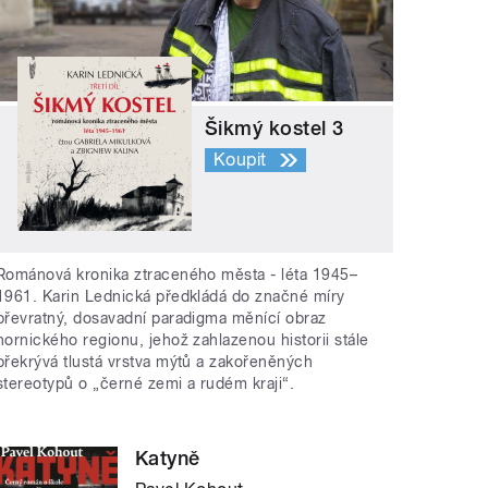
Šikmý kostel 3
Koupit
Románová kronika ztraceného města - léta 1945–
1961. Karin Lednická předkládá do značné míry
převratný, dosavadní paradigma měnící obraz
hornického regionu, jehož zahlazenou historii stále
překrývá tlustá vrstva mýtů a zakořeněných
stereotypů o „černé zemi a rudém kraji“.
Katyně