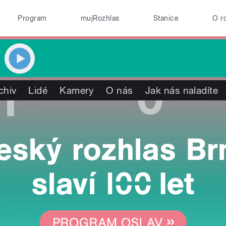
Program
mujRozhlas
Stanice
O r
chiv
Lidé
Kamery
O nás
Jak nás naladíte