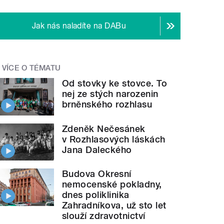
Jak nás naladíte na DABu
VÍCE O TÉMATU
Od stovky ke stovce. To
nej ze stých narozenin
brněnského rozhlasu
Zdeněk Nečesánek
v Rozhlasových láskách
Jana Daleckého
Budova Okresní
nemocenské pokladny,
dnes poliklinika
Zahradníkova, už sto let
slouží zdravotnictví