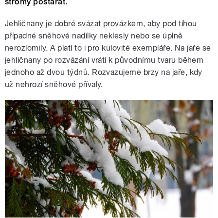
stromy postarat.
Jehličnany je dobré svázat provázkem, aby pod tíhou
případné sněhové nadílky neklesly nebo se úplně
nerozlomily. A platí to i pro kulovité exempláře. Na jaře se
jehličnany po rozvázání vrátí k původnímu tvaru během
jednoho až dvou týdnů. Rozvazujeme brzy na jaře, kdy
už nehrozí sněhové přívaly.