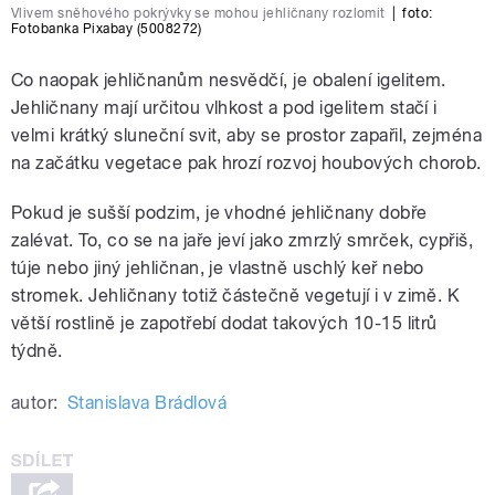
Vlivem sněhového pokrývky se mohou jehličnany rozlomit
|
foto:
Fotobanka Pixabay (5008272)
Co naopak jehličnanům nesvědčí, je obalení igelitem.
Jehličnany mají určitou vlhkost a pod igelitem stačí i
velmi krátký sluneční svit, aby se prostor zapařil, zejména
na začátku vegetace pak hrozí rozvoj houbových chorob.
Pokud je sušší podzim, je vhodné jehličnany dobře
zalévat. To, co se na jaře jeví jako zmrzlý smrček, cypřiš,
túje nebo jiný jehličnan, je vlastně uschlý keř nebo
stromek. Jehličnany totiž částečně vegetují i v zimě. K
větší rostlině je zapotřebí dodat takových 10-15 litrů
týdně.
autor:
Stanislava Brádlová