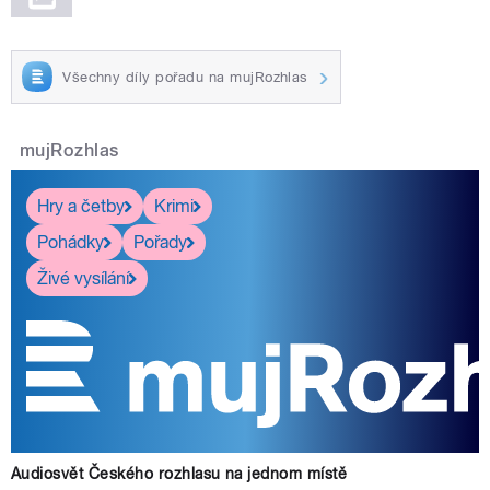
Všechny díly pořadu na mujRozhlas
mujRozhlas
Hry a četby
Krimi
Pohádky
Pořady
Živé vysílání
Audiosvět Českého rozhlasu na jednom místě