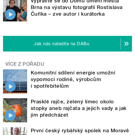
Vypravte se do Domu umění města
Brna na výstavu fotografií Rostislava
Čuříka – zve autor i kurátorka
Jak nás naladíte na DABu
VÍCE Z POŘADU
Komunitní sdílení energie umožní
vypomoci rodině, výrobcům
i spotřebitelům
Prasklé rajče, zelený límec okolo
stopky aneb rajčata a jejich vady a jak
jim předcházet
První český rybářský spolek na Moravě