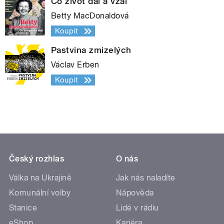
Co život dal a vzal
Betty MacDonaldová
Koupit
Pastvina zmizelých
Václav Erben
Koupit
Český rozhlas
O nás
Válka na Ukrajině
Jak nás naladíte
Komunální volby
Nápověda
Stanice
Lidé v rádiu
eShop
Kariéra