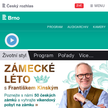
Přejít k hlavnímu obsahu
MENU
ŽIVĚ
PROGRAM
AUDIOARCHIV
KAMERY
Životní styl
Program
Pořady
Více
…