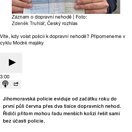
Záznam o dopravní nehodě | Foto:
Zdeněk Truhlář
, Český rozhlas
Víte, kdy volat policii k dopravní nehodě? Připomeneme v
cyklu Modré majáky
3:00
Jihomoravská policie eviduje od začátku roku do
první půli června přes dva tisíce dopravních nehod.
Řidiči přitom mohou řadu menších kolizí řešit sami
bez účasti policie.