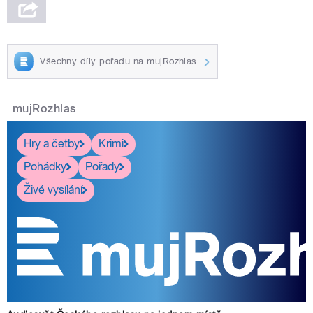
Všechny díly pořadu na mujRozhlas
mujRozhlas
Hry a četby
Krimi
Pohádky
Pořady
Živé vysílání