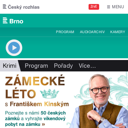
Přejít k hlavnímu obsahu
MENU
ŽIVĚ
PROGRAM
AUDIOARCHIV
KAMERY
Krimi
Program
Pořady
Více
…