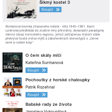
Šikmý kostel 3
Koupit
Románová kronika ztraceného města - léta 1945–1961. Karin
Lednická předkládá do značné míry převratný, dosavadní paradigma
měnící obraz hornického regionu, jehož zahlazenou historii stále
překrývá tlustá vrstva mýtů a zakořeněných stereotypů o „černé
zemi a rudém kraji“.
O čem skály mlčí
Kateřina Surmanová
Koupit
Pochoutky z horské chaloupky
Patrik Rozehnal
Koupit
Babské rady ze života
Jaroslava Vykoupilová