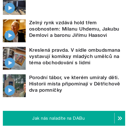
Zelný rynk vzdává hold třem
osobnostem: Milanu Uhdemu, Jakubu
Demlovi a baronu Jiřímu Haasovi
Kreslená pravda. V sídle ombudsmana
vystavují komiksy mladých umělců na
téma obchodování s lidmi
Porodní tábor, ve kterém umíraly děti.
Historii místa připomínají v Dětřichově
dva pomníčky
Jak nás naladíte na DABu