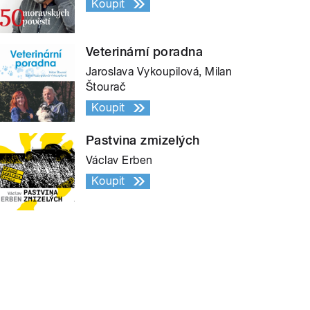
Koupit
Veterinární poradna
Jaroslava Vykoupilová, Milan
Štourač
Koupit
Pastvina zmizelých
Václav Erben
Koupit