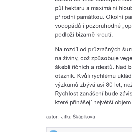
půl hektaru a maximální hlou
přírodní památkou. Okolní p
vodopádů i pozoruhodné „opil
podloží bizarně kroutí.
Na rozdíl od průzračných šum
na živiny, což způsobuje vege
škeblí říčních a rdestů. Nad
otazník. Kvůli rychlému uklá
výzkumů zbývá asi 80 let, než
Rychlost zanášení bude závi
které přinášejí největší obje
autor:
Jitka Škápíková