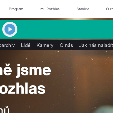
Program
mujRozhlas
Stanice
O r
oarchiv
Lidé
Kamery
O nás
Jak nás naladí