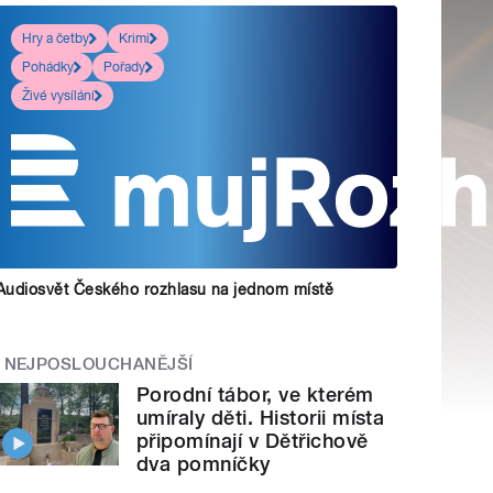
Hry a četby
Krimi
Pohádky
Pořady
Živé vysílání
Audiosvět Českého rozhlasu na jednom místě
NEJPOSLOUCHANĚJŠÍ
Porodní tábor, ve kterém
umíraly děti. Historii místa
připomínají v Dětřichově
dva pomníčky