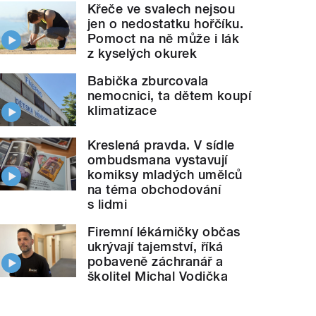
Křeče ve svalech nejsou
jen o nedostatku hořčíku.
Pomoct na ně může i lák
z kyselých okurek
Babička zburcovala
nemocnici, ta dětem koupí
klimatizace
Kreslená pravda. V sídle
ombudsmana vystavují
komiksy mladých umělců
na téma obchodování
s lidmi
Firemní lékárničky občas
ukrývají tajemství, říká
pobaveně záchranář a
školitel Michal Vodička