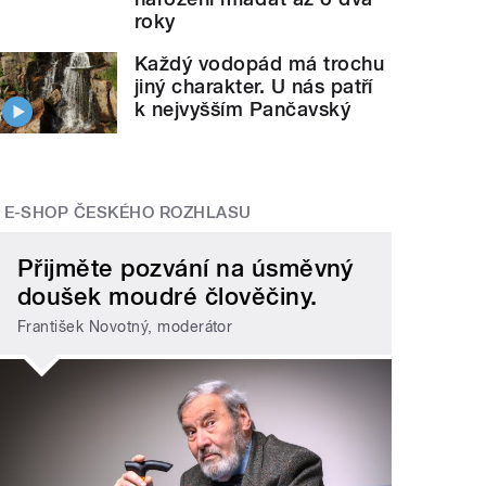
roky
Každý vodopád má trochu
jiný charakter. U nás patří
k nejvyšším Pančavský
E-SHOP ČESKÉHO ROZHLASU
Přijměte pozvání na úsměvný
doušek moudré člověčiny.
František Novotný, moderátor