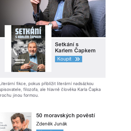
Setkání s
Karlem Čapkem
Koupit
Literární fikce, pokus přiblížit literární nadsázkou
spisovatele, filozofa, ale hlavně člověka Karla Čapka
trochu jinou formou.
50 moravských pověstí
Zdeněk Junák