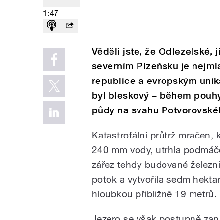
1:47
Věděli jste, že Odlezelské, 
severním Plzeňsku je nejm
republice a evropským unik
byl bleskový – během pouhý
půdy na svahu Potvorovské
Katastrofální průtrž mračen,
240 mm vody, utrhla podmáče
zářez tehdy budované železni
potok a vytvořila sedm hekta
hloubkou přibližně 19 metrů.
Jezero se však postupně zanáš