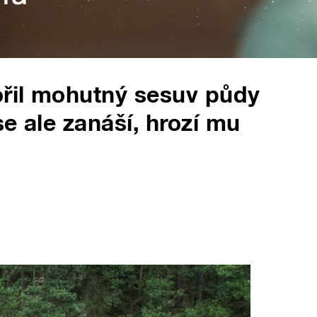
ořil mohutný sesuv půdy
e ale zanáší, hrozí mu