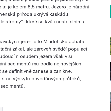
bka je kolem 6,5 metru. Jezero je národní
anenská příroda ukrývá kaskádu
é stromy“, které se kvůli nestabilnímu
avských jezer je to Mladotické bohaté
tační zákal, ale zároveň svědčí populaci
 budoucím osudem jezera však visí
dání sedimentů mu podle nejnovějších
 se definitivně zanese a zanikne.
set na výskytu povodňových průtoků,
m sedimentů.