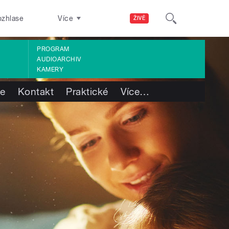
ozhlase
Více
ŽIVĚ
PROGRAM
AUDIOARCHIV
KAMERY
te
Kontakt
Praktické
Více
…