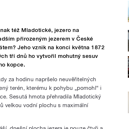
jinak též Mladotické, jezero na
ladším přirozeným jezerem v České
átem? Jeho vznik na konci května 1872
ch tří dnů ho vytvořil mohutný sesuv
ho kopce.
 kdy za hodinu napršelo neuvěřitelných
ný terén, kterému k pohybu „pomohl“ i
ce. Sesutá hmota přehradila Mladotický
rů velkou vodní plochu s maximální
í, dnešní plocha jezera je pouze čtyři a