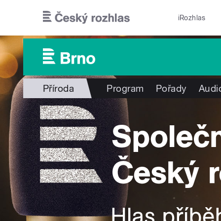
Přejít k hlavnímu obsahu
iRozhlas
Příroda
Program
Pořady
Audi