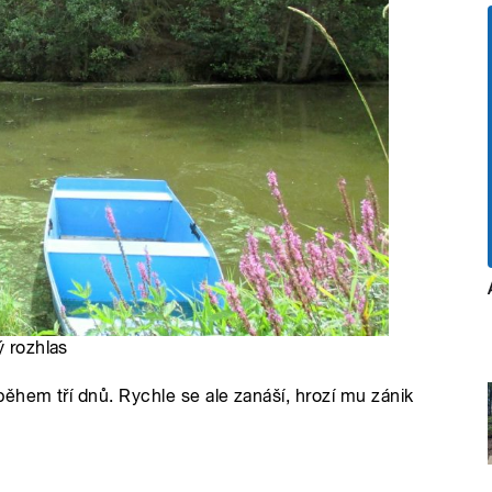
ý rozhlas
ěhem tří dnů. Rychle se ale zanáší, hrozí mu zánik