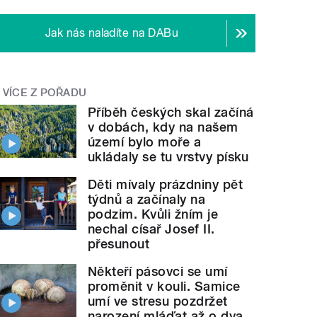
Jak nás naladíte na DABu
VÍCE Z POŘADU
Příběh českých skal začíná
v dobách, kdy na našem
území bylo moře a
ukládaly se tu vrstvy písku
Děti mívaly prázdniny pět
týdnů a začínaly na
podzim. Kvůli žním je
nechal císař Josef II.
přesunout
Někteří pásovci se umí
proměnit v kouli. Samice
umí ve stresu pozdržet
narození mláďat až o dva