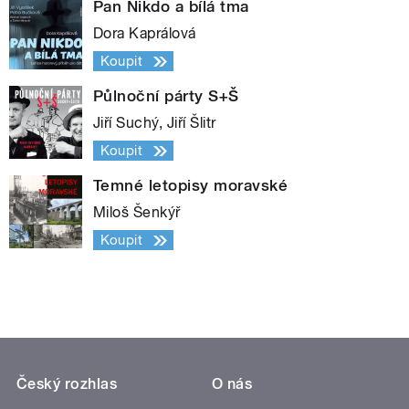
Pan Nikdo a bílá tma
Dora Kaprálová
Koupit
Půlnoční párty S+Š
Jiří Suchý, Jiří Šlitr
Koupit
Temné letopisy moravské
Miloš Šenkýř
Koupit
Český rozhlas
O nás