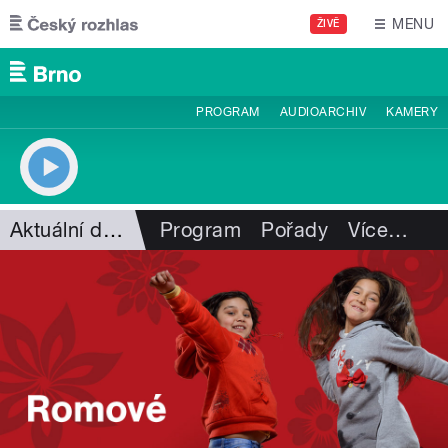
Přejít k hlavnímu obsahu
MENU
ŽIVĚ
PROGRAM
AUDIOARCHIV
KAMERY
Aktuální dění
Program
Pořady
Více
…