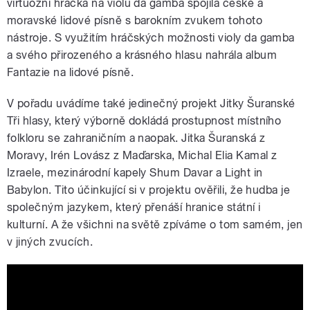
virtuózní hráčka na violu da gamba spojila české a
moravské lidové písně s barokním zvukem tohoto
nástroje. S využitím hráčských možnosti violy da gamba
a svého přirozeného a krásného hlasu nahrála album
Fantazie na lidové písně.
V pořadu uvádíme také jedinečný projekt Jitky Šuranské
Tři hlasy, který výborně dokládá prostupnost místního
folkloru se zahraničním a naopak. Jitka Šuranská z
Moravy, Irén Lovász z Maďarska, Michal Elia Kamal z
Izraele, mezinárodní kapely Shum Davar a Light in
Babylon. Tito účinkující si v projektu ověřili, že hudba je
společným jazykem, který přenáší hranice státní i
kulturní. A že všichni na světě zpíváme o tom samém, jen
v jiných zvucích.
J. Šuranská & I. Lovász & M. E. Kamal -