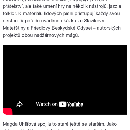
přátelství, ale také umění hry na několik nástrojů, jazz a
folklor. K materiálu lidových písní přistupují každý svou
cestou. V pořadu uvádíme ukázku ze Slavíkovy
Mateřštiny a Friedlovy Beskydské Odysei – autorských
projektů obou nadžárnových mágů.
Jiří Slavík, Marián Friedl - Kebys
vedzela
Magda Uhlířová spojila to staré ještě se starším. Jako