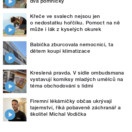
dva pomníčky
Křeče ve svalech nejsou jen
o nedostatku hořčíku. Pomoct na ně
může i lák z kyselých okurek
Babička zburcovala nemocnici, ta
dětem koupí klimatizace
Kreslená pravda. V sídle ombudsmana
vystavují komiksy mladých umělců na
téma obchodování s lidmi
Firemní lékárničky občas ukrývají
tajemství, říká pobaveně záchranář a
školitel Michal Vodička