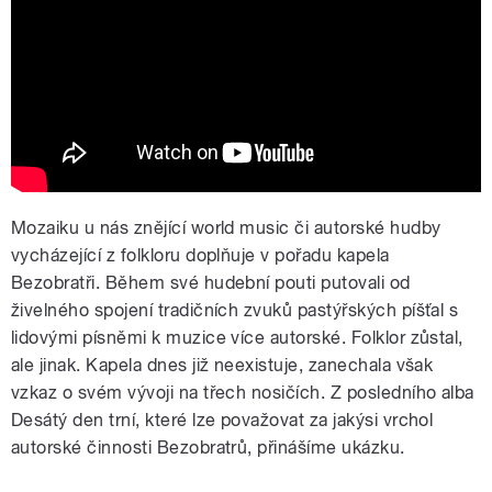
Hej, Jancsika, Jancsika
Mozaiku u nás znějící world music či autorské hudby
vycházející z folkloru doplňuje v pořadu kapela
Bezobratři. Během své hudební pouti putovali od
živelného spojení tradičních zvuků pastýřských píšťal s
lidovými písněmi k muzice více autorské. Folklor zůstal,
ale jinak. Kapela dnes již neexistuje, zanechala však
vzkaz o svém vývoji na třech nosičích. Z posledního alba
Desátý den trní, které lze považovat za jakýsi vrchol
autorské činnosti Bezobratrů, přinášíme ukázku.