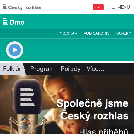
Přejít k hlavnímu obsahu
MENU
ŽIVĚ
PROGRAM
AUDIOARCHIV
KAMERY
Folklór
Program
Pořady
Více
…