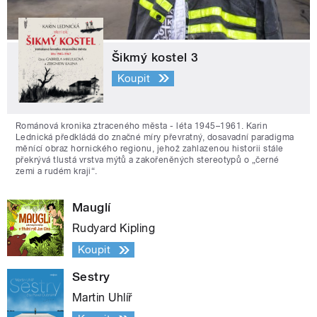
Šikmý kostel 3
Koupit
Románová kronika ztraceného města - léta 1945–1961. Karin
Lednická předkládá do značné míry převratný, dosavadní paradigma
měnící obraz hornického regionu, jehož zahlazenou historii stále
překrývá tlustá vrstva mýtů a zakořeněných stereotypů o „černé
zemi a rudém kraji“.
Mauglí
Rudyard Kipling
Koupit
Sestry
Martin Uhlíř