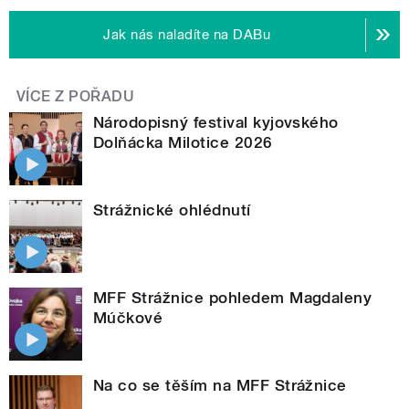
Jak nás naladíte na DABu
VÍCE Z POŘADU
Národopisný festival kyjovského
Dolňácka Milotice 2026
Strážnické ohlédnutí
MFF Strážnice pohledem Magdaleny
Múčkové
Na co se těším na MFF Strážnice