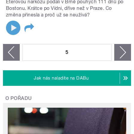
Éterovou narkózu podali v Brně pouhých 111 dnů po
Bostonu. Krátce po Vídni, dříve než v Praze. Co
změna přinesla a proč už se neužívá?
STRÁNKY
5
n
zí
Jak nás naladíte na DABu
O POŘADU