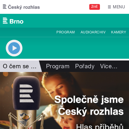
Přejít k hlavnímu obsahu
MENU
ŽIVĚ
PROGRAM
AUDIOARCHIV
KAMERY
O čem se mluví
Program
Pořady
Více
…