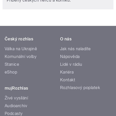
Příběhy českých herců a komiků.
Český rozhlas
O nás
Válka na Ukrajině
Jak nás naladíte
Komunální volby
Nápověda
Stanice
Lidé v rádiu
eShop
Kariéra
Kontakt
Rozhlasový poplatek
mujRozhlas
Živé vysílání
Audioarchiv
Podcasty