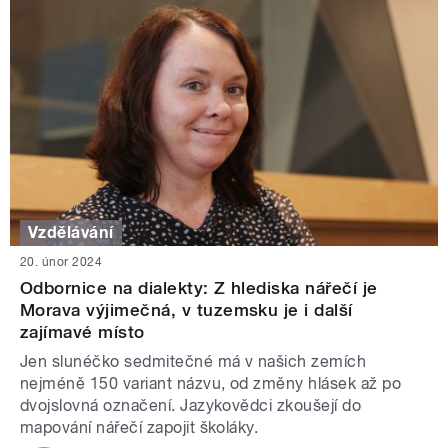
Vzdělávání
20. únor 2024
Odbornice na dialekty: Z hlediska nářečí je
Morava výjimečná, v tuzemsku je i další
zajímavé místo
Jen slunéčko sedmitečné má v našich zemích
nejméně 150 variant názvu, od změny hlásek až po
dvojslovná označení. Jazykovědci zkoušejí do
mapování nářečí zapojit školáky.