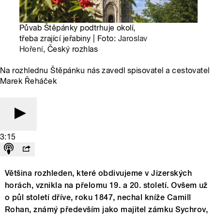
Půvab Štěpánky podtrhuje okolí,
třeba zrající jeřabiny | Foto:
Jaroslav
Hoření
, Český rozhlas
Na rozhlednu Štěpánku nás zavedl spisovatel a cestovatel
Marek Řeháček
3:15
Většina rozhleden, které obdivujeme v Jizerských
horách, vznikla na přelomu 19. a 20. století. Ovšem už
o půl století dříve, roku 1847, nechal kníže Camill
Rohan, známý především jako majitel zámku Sychrov,