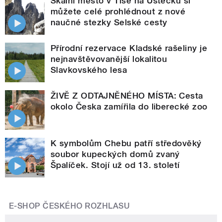
Skalní město v Tisé na Ústecku si
můžete celé prohlédnout z nové
naučné stezky Selské cesty
Přírodní rezervace Kladské rašeliny je
nejnavštěvovanější lokalitou
Slavkovského lesa
ŽIVĚ Z ODTAJNĚNÉHO MÍSTA: Cesta
okolo Česka zamířila do liberecké zoo
K symbolům Chebu patří středověký
soubor kupeckých domů zvaný
Špalíček. Stojí už od 13. století
E-SHOP ČESKÉHO ROZHLASU