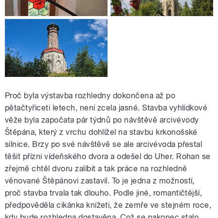
Proč byla výstavba rozhledny dokončena až po
pětačtyřiceti letech, není zcela jasné. Stavba vyhlídkové
věže byla započata pár týdnů po návštěvě arcivévody
Štěpána, který z vrchu dohlížel na stavbu krkonošské
silnice. Brzy po své návštěvě se ale arcivévoda přestal
těšit přízni vídeňského dvora a odešel do Uher. Rohan se
zřejmě chtěl dvoru zalíbit a tak práce na rozhledně
věnované Štěpánovi zastavil. To je jedna z možností,
proč stavba trvala tak dlouho. Podle jiné, romantičtější,
předpověděla cikánka knížeti, že zemře ve stejném roce,
kdy bude rozhledna dostavěna. Což se nakonec stalo.