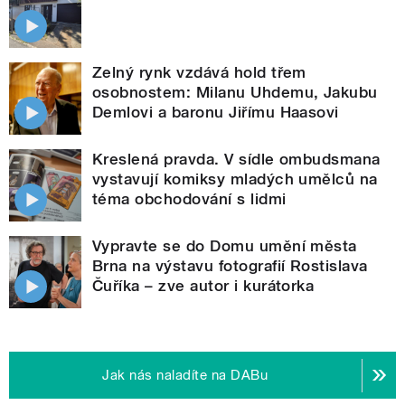
Zelný rynk vzdává hold třem
osobnostem: Milanu Uhdemu, Jakubu
Demlovi a baronu Jiřímu Haasovi
Kreslená pravda. V sídle ombudsmana
vystavují komiksy mladých umělců na
téma obchodování s lidmi
Vypravte se do Domu umění města
Brna na výstavu fotografií Rostislava
Čuříka – zve autor i kurátorka
Jak nás naladíte na DABu