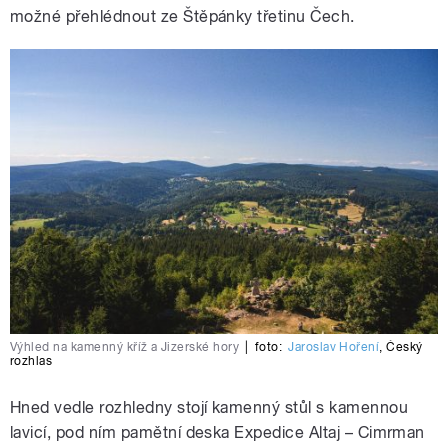
možné přehlédnout ze Štěpánky třetinu Čech.
Výhled na kamenný kříž a Jizerské hory
|
foto:
Jaroslav Hoření
,
Český
rozhlas
Hned vedle rozhledny stojí kamenný stůl s kamennou
lavicí, pod ním pamětní deska Expedice Altaj – Cimrman