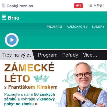
Přejít k hlavnímu obsahu
MENU
ŽIVĚ
PROGRAM
AUDIOARCHIV
KAMERY
Tipy na výlet
Program
Pořady
Více
…