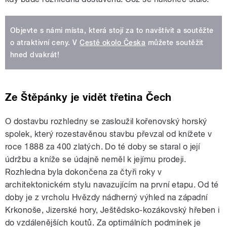
Objevte s námi místa, která stojí za to navštívit a soutěžte
o atraktivní ceny. V
Cestě okolo Česka
můžete soutěžit
hned dvakrát!
Ze Štěpánky je vidět třetina Čech
O dostavbu rozhledny se zasloužil kořenovský horský
spolek, který rozestavěnou stavbu převzal od knížete v
roce 1888 za 400 zlatých. Do té doby se staral o její
údržbu a kníže se údajně neměl k jejímu prodeji.
Rozhledna byla dokončena za čtyři roky v
architektonickém stylu navazujícím na první etapu. Od té
doby je z vrcholu Hvězdy nádherný výhled na západní
Krkonoše, Jizerské hory, Ještědsko-kozákovský hřeben i
do vzdálenějších koutů. Za optimálních podmínek je