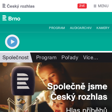
Přejít k hlavnímu obsahu
MENU
ŽIVĚ
PROGRAM
AUDIOARCHIV
KAMERY
Společnost
Program
Pořady
Více
…