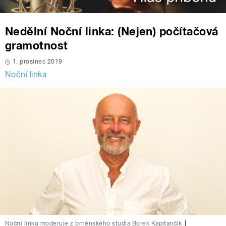
Nedělní Noční linka: (Nejen) počítačová
gramotnost
1. prosinec 2019
Noční linka
Noční linku moderuje z brněnského studia Borek Kapitančik
|