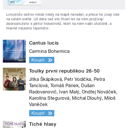
Lincolnův ostrov nikdo nikdy na mapě nenašel, a přece ho znají lidé
na celém světě. Už déle než sto třicet let na něm prožívají
dobrodružství s pěticí trosečníků, kteří na něm našli útočiště, a
hlavně nejedno tajemství.
Cantus lucis
Carmina Bohemica
Koupit
Toulky první republikou 26-50
Jitka Škápíková, Petr Vodička, Petra
Tanclová, Tomáš Pánek, Dušan
Radovanovič, Ivan Malý, Ondřej Nováček,
Karolína Stegurová, Michal Dlouhý, Miloš
Vaněček
Koupit
Tiché hlasy