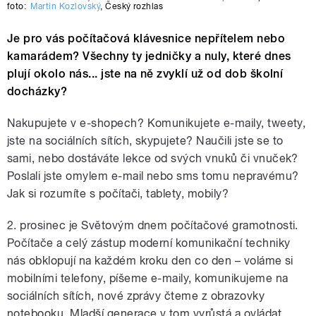
foto:
Martin Kozlovský
,
Český rozhlas
Je pro vás počítačová klávesnice nepřítelem nebo
kamarádem? Všechny ty jedničky a nuly, které dnes
plují okolo nás... jste na ně zvyklí už od dob školní
docházky?
Nakupujete v e-shopech? Komunikujete e-maily, tweety,
jste na sociálních sítích, skypujete? Naučili jste se to
sami, nebo dostáváte lekce od svých vnuků či vnuček?
Poslali jste omylem e-mail nebo sms tomu nepravému?
Jak si rozumíte s počítači, tablety, mobily?
2. prosinec je Světovým dnem počítačové gramotnosti.
Počítače a celý zástup moderní komunikační techniky
nás obklopují na každém kroku den co den – voláme si
mobilními telefony, píšeme e-maily, komunikujeme na
sociálních sítích, nové zprávy čteme z obrazovky
notebooku. Mladší generace v tom vyrůstá a ovládat