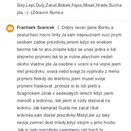
Siky,Lepi,Duly,Zalud,Bobek,Fajos,Misak,Hrade,Sucha
jda.:-):-)Zdravim Romca
|
Frantisek Svaricek
Dobry vecer pane Borku a
posluchaci nocni linky.Ja sam nepouzivam vuci jinym
osobam zadne prezdivky,jenom kdyz se onekom
bavime tak to ano,zvlaste kdyz se unas jedna o lidi
stejneho prijmeni,tak to je nutne,abychom vedeli
okoho vlastne jde.Ja osobne v uceni a na vojne jsem
mel prezdivku ,svara nebo svagr,to vyplivalo z meho
prijmeni.Nekdy do telefonu jsem musel svoje
prijmeni hlaskovat ,protoze si to lidi pletli s
Svagrickem.Jinak v sedesatych letech kdyz jsem
marodil s ledvinou ,tak jsem si vzdy stezoval na
ledvinu ,tak kamarad Gusta me zacal rikat
ledvinka,sam dostal prezdivku Motyl,ale uz taky
nezije,zemrel dost mlady,kdyz stojim u jeho hrobu
,tak si naty prezdivky vspomenu,rad bych ty