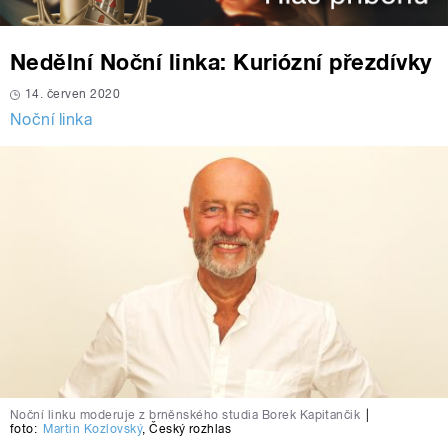
Nedělní Noční linka: Kuriózní přezdívky
14. červen 2020
Noční linka
Noční linku moderuje z brněnského studia Borek Kapitančik
|
foto:
Martin Kozlovský
,
Český rozhlas