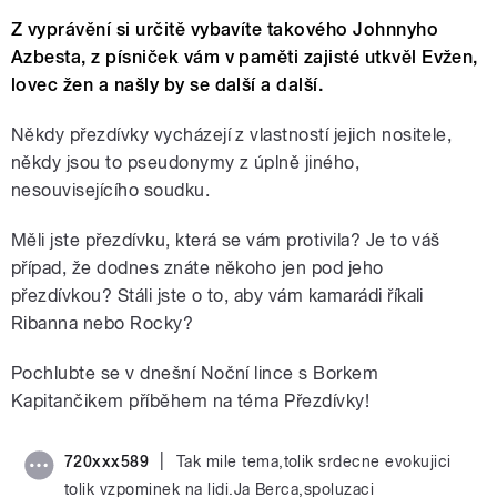
Z vyprávění si určitě vybavíte takového Johnnyho
Azbesta, z písniček vám v paměti zajisté utkvěl Evžen,
lovec žen a našly by se další a další.
Někdy přezdívky vycházejí z vlastností jejich nositele,
někdy jsou to pseudonymy z úplně jiného,
nesouvisejícího soudku.
Měli jste přezdívku, která se vám protivila? Je to váš
případ, že dodnes znáte někoho jen pod jeho
přezdívkou? Stáli jste o to, aby vám kamarádi říkali
Ribanna nebo Rocky?
Pochlubte se v dnešní Noční lince s Borkem
Kapitančikem příběhem na téma Přezdívky!
|
720xxx589
Tak mile tema,tolik srdecne evokujici
tolik vzpominek na lidi.Ja Berca,spoluzaci