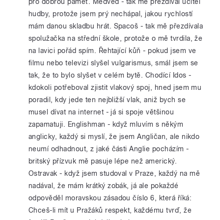
pro dobrou paměť. Medvěd - tak mě přezdíval učitel
hudby, protože jsem prý nechápal, jakou rychlostí
mám danou skladbu hrát. Spacoš - tak mě přezdívala
spolužačka na střední škole, protože o mě tvrdila, že
na lavici pořád spím. Řehtající kůň - pokud jsem ve
filmu nebo televizi slyšel vulgarismus, smál jsem se
tak, že to bylo slyšet v celém bytě. Chodící Idos -
kdokoli potřeboval zjistit vlakový spoj, hned jsem mu
poradil, kdy jede ten nejbližší vlak, aniž bych se
musel dívat na internet - já si spoje většinou
zapamatuji. Englishman - když mluvím s někým
anglicky, každý si myslí, že jsem Angličan, ale nikdo
neumí odhadnout, z jaké části Anglie pocházím -
britský přízvuk mě pasuje lépe než americký.
Ostravak - když jsem studoval v Praze, každý na mě
nadával, že mám krátký zobák, já ale pokaždé
odpověděl moravskou zásadou číslo 6, která říká:
Chceš-li mít u Pražáků respekt, každému tvrď, že