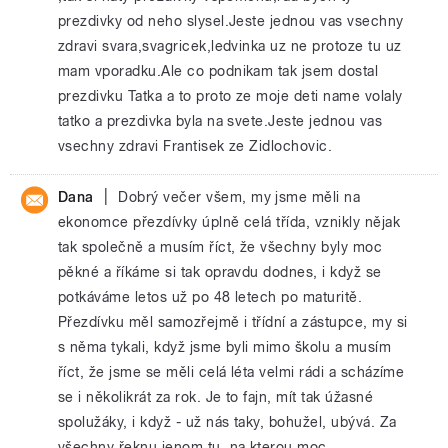
prezdivky od neho slysel.Jeste jednou vas vsechny
zdravi svara,svagricek,ledvinka uz ne protoze tu uz
mam vporadku.Ale co podnikam tak jsem dostal
prezdivku Tatka a to proto ze moje deti name volaly
tatko a prezdivka byla na svete.Jeste jednou vas
vsechny zdravi Frantisek ze Zidlochovic.
|
Dana
Dobrý večer všem, my jsme měli na
ekonomce přezdívky úplně celá třída, vznikly nějak
tak společně a musím říct, že všechny byly moc
pěkné a říkáme si tak opravdu dodnes, i když se
potkáváme letos už po 48 letech po maturitě.
Přezdívku měl samozřejmě i třídní a zástupce, my si
s něma tykali, když jsme byli mimo školu a musím
říct, že jsme se měli celá léta velmi rádi a scházíme
se i několikrát za rok. Je to fajn, mít tak úžasné
spolužáky, i když - už nás taky, bohužel, ubývá. Za
všechny řeknu jenom tu, na kterou moc