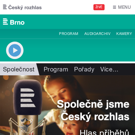
Přejít k hlavnímu obsahu
MENU
ŽIVĚ
PROGRAM
AUDIOARCHIV
KAMERY
Společnost
Program
Pořady
Více
…