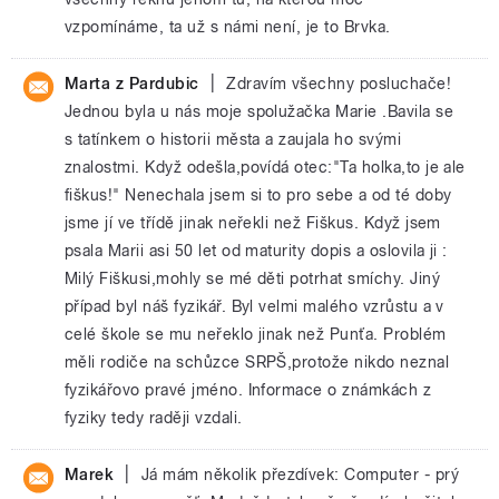
vzpomínáme, ta už s námi není, je to Brvka.
|
Marta z Pardubic
Zdravím všechny posluchače!
Jednou byla u nás moje spolužačka Marie .Bavila se
s tatínkem o historii města a zaujala ho svými
znalostmi. Když odešla,povídá otec:"Ta holka,to je ale
fiškus!" Nenechala jsem si to pro sebe a od té doby
jsme jí ve třídě jinak neřekli než Fiškus. Když jsem
psala Marii asi 50 let od maturity dopis a oslovila ji :
Milý Fiškusi,mohly se mé děti potrhat smíchy. Jiný
případ byl náš fyzikář. Byl velmi malého vzrůstu a v
celé škole se mu neřeklo jinak než Punťa. Problém
měli rodiče na schůzce SRPŠ,protože nikdo neznal
fyzikářovo pravé jméno. Informace o známkách z
fyziky tedy raději vzdali.
|
Marek
Já mám několik přezdívek: Computer - prý