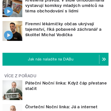
Kreslená pravda. V sídle ombudsmana
vystavují komiksy mladých umělců na
téma obchodování s lidmi
Firemní lékárničky občas ukrývají
tajemství, říká pobaveně záchranář a
školitel Michal Vodička
Jak nás naladíte na DABu
VÍCE Z POŘADU
Páteční Noční linka: Když čáp přestane
stačit
Čtvrteční Noční linka: Já a internet