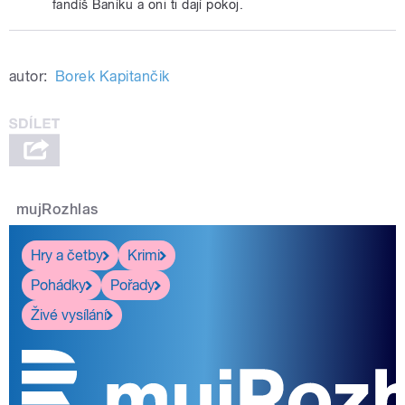
fandíš Baníku a oni ti dají pokoj.
autor:
Borek Kapitančik
mujRozhlas
Hry a četby
Krimi
Pohádky
Pořady
Živé vysílání