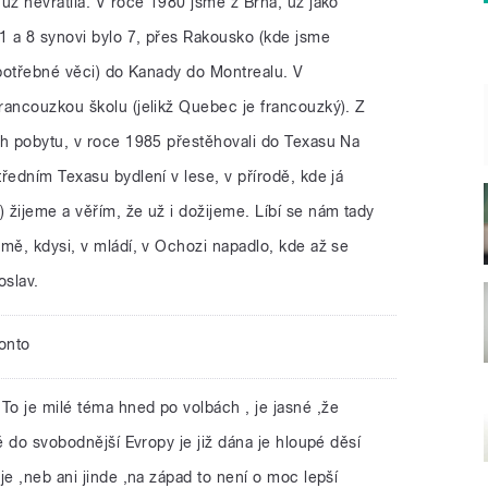
už nevrátila. V roce 1980 jsme z Brna, už jako
11 a 8 synovi bylo 7, přes Rakousko (kde jsme
 potřebné věci) do Kanady do Montrealu. V
rancouzkou školu (jelikž Quebec je francouzký). Z
ch pobytu, v roce 1985 přestěhovali do Texasu Na
ředním Texasu bydlení v lese, v přírodě, kde já
 žijeme a věřím, že už i dožijeme. Líbí se nám tady
mě, kdysi, v mládí, v Ochozi napadlo, kde až se
oslav.
onto
 To je milé téma hned po volbách , je jasné ,že
ě do svobodnější Evropy je již dána je hloupé děsí
je ,neb ani jinde ,na západ to není o moc lepší