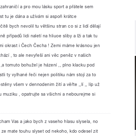
zahraničí a pro mou lásku sport a přátele sem
st tu je dána a užívám si aspoň krátce
čitě bych nevolil tu většinu stran co si z lidí dělají
ě případů lidi naletí na hliuoe sliby a lži a tak tu
i okrast i Čech Čecha ! Zemi máme krásnou jen
chází , to ale nevyřeší ani věc peněz v našich
 ,a tomuto bohužel je házení ,, plno klacku pod
tli ty vylhané řeči nejen politiku nám stojí za to
stěny všem v dennodenim žití a věřte ,,lí ,, líp už
ou muziku , opatrujte sa všichni a nebourejme si
cham Vas a jako bych z vaseho hlasu slysela, no
, ze mate touhu slyset od nekoho, kdo odesel zit