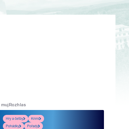
mujRozhlas
Hry a četby
Krimi
Pohádky
Pořady