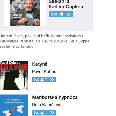
Setkání s
Karlem Čapkem
Koupit
Literární fikce, pokus přiblížit literární nadsázkou
spisovatele, filozofa, ale hlavně člověka Karla Čapka
trochu jinou formou.
Katyně
Pavel Kohout
Koupit
Mariborská hypnóza
Dora Kaprálová
Koupit