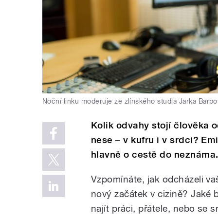
Noční linku moderuje ze zlínského studia Jarka Barbo
Kolik odvahy stojí člověka o
nese – v kufru i v srdci? Em
hlavně o cestě do neznáma
Vzpomínáte, jak odcházeli vaš
nový začátek v cizině? Jaké b
najít práci, přátele, nebo se 