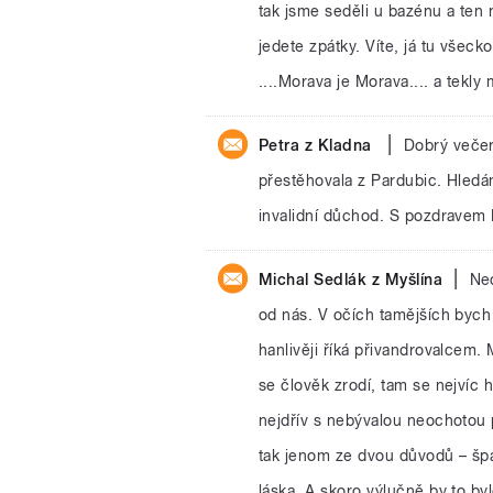
tak jsme seděli u bazénu a ten 
jedete zpátky. Víte, já tu všeck
....Morava je Morava.... a tekly 
|
Petra z Kladna
Dobrý večer
přestěhovala z Pardubic. Hledá
invalidní důchod. S pozdravem 
|
Michal Sedlák z Myšlína
Nec
od nás. V očích tamějších bych 
hanlivěji říká přivandrovalcem. 
se člověk zrodí, tam se nejvíc
nejdřív s nebývalou neochotou 
tak jenom ze dvou důvodů – špa
láska. A skoro výlučně by to by