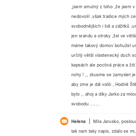
,jsem smutný z toho ,že jsem v 
nedovolil ,však tradice mých ce
svobodnějších i lidi a zážitků ,ur
jen srandu a otroky ,žel ve většin
máme takový domov bohužel um
určitý větší vlastenecký duch s
kapsách ale poctivá práce a žití
nohy ! ,, zkusme se zamyslet jes
aby zme je dál volili , Hodně Ště
bylo ,, ahoj a díky Jarko za mil
svobodu .......
|
Helena
Mila Jarusko, poslou
tak nam taky napis, zdalo se mi