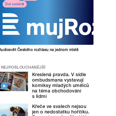
Živé vysílání
Audiosvět Českého rozhlasu na jednom místě
NEJPOSLOUCHANĚJŠÍ
Kreslená pravda. V sídle
ombudsmana vystavují
komiksy mladých umělců
na téma obchodování
s lidmi
Křeče ve svalech nejsou
jen o nedostatku hořčíku.