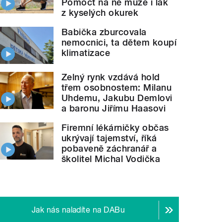
Pomoct na ně může i lák
z kyselých okurek
Babička zburcovala
nemocnici, ta dětem koupí
klimatizace
Zelný rynk vzdává hold
třem osobnostem: Milanu
Uhdemu, Jakubu Demlovi
a baronu Jiřímu Haasovi
Firemní lékárničky občas
ukrývají tajemství, říká
pobaveně záchranář a
školitel Michal Vodička
Jak nás naladíte na DABu