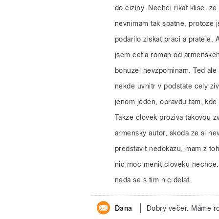
do ciziny. Nechci rikat klise, ze
nevnimam tak spatne, protoze j
podarilo ziskat praci a pratele.
jsem cetla roman od armenskeho 
bohuzel nevzpominam. Ted ale p
nekde uvnitr v podstate cely zi
jenom jeden, opravdu tam, kde s
Takze clovek proziva takovou zv
armensky autor, skoda ze si ne
predstavit nedokazu, mam z toh
nic moc menit cloveku nechce. 
neda se s tim nic delat.
|
Dana
Dobrý večer. Máme ro