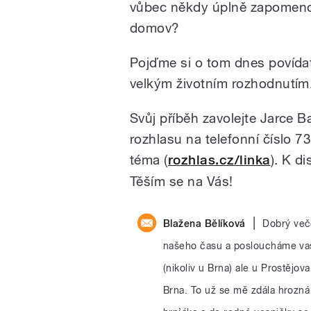
vůbec někdy úplně zapomenou
domov?
Pojďme si o tom dnes povídat
velkým životním rozhodnutím
Svůj příběh zavolejte Jarce 
rozhlasu na telefonní číslo 
téma (
rozhlas.cz/linka
). K d
Těším se na Vás!
|
Blažena Bělíková
Dobrý več
našeho času a posloucháme vaš
(nikoliv u Brna) ale u Prostějov
Brna. To už se mě zdála hrozná 