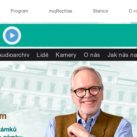
Program
mujRozhlas
Stanice
O r
Audioarchiv
Lidé
Kamery
O nás
Jak nás na