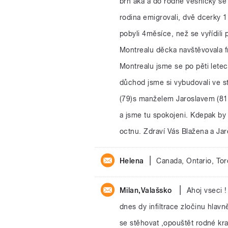
brn’áka a do rodné vesničky se 
rodina emigrovali, dvě dcerky 
pobyli 4měsíce, než se vyřídili
Montrealu děcka navštěvovala f
Montrealu jsme se po pěti lete
důchod jsme si vybudovali ve st
(79)s manželem Jaroslavem (81)
a jsme tu spokojeni. Kdepak by 
octnu. Zdraví Vás Blažena a Jar
|
Helena
Canada, Ontario, Tor
|
Milan,Valašsko
Ahoj vseci !
dnes dy infiltrace zločinu hlavn
se stěhovat ,opouštět rodné kra