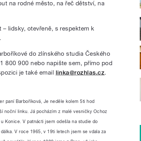
t na rodné město, na řeč dětství, na
 – lidsky, otevřeně, s respektem k
.
Barboříkové do zlínského studia Českého
731 800 900 nebo napište sem, přímo pod
ispozici je také email
linka@rozhlas.cz
.
er paní Barboříková, Je neděle kolem 5ti hod
í noční linku. Já pocházím z malé vesničky Ochoz
a u Konice. V patnácti jsem odešla na studie do
dálka. V roce 1965, v 19ti letech jsem se vdala za