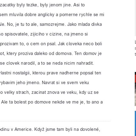
 zacatky byly tezke, byly jenom jine. Asi to
sem mluvila dobre anglicky a pomerne rychle se mi
 Ale. No, je tu to ale, samozrejme. Jako mlada divka
spisovatele, zijiciho v cizine, na jmeno si
rozivam to, o cem on psal. Jak cloveka neco boli
vot, ktery proziva daleko od domova. Ten domov je
e clovek narodil, a to se neda nicim nahradit.
lastni nostalgii, kterou prave nadherne popsal ten
vybavim jeho jmeno. Navrat si ve svem veku
o velky strach, zacinat znova ve veku, kdy uz se
Ale ta bolest po domove nekde ve me je, to ano a
dinu v Americe. Když jsme tam byli na dovolené,