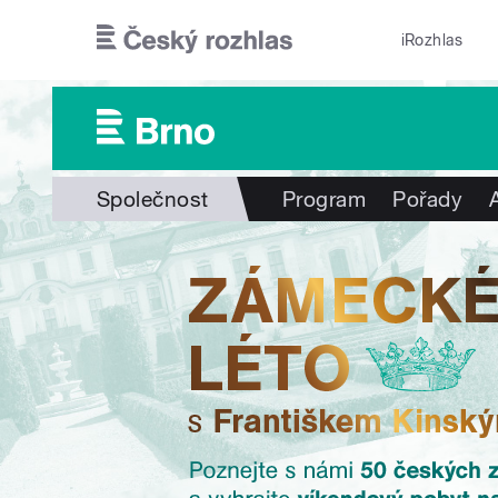
Přejít k hlavnímu obsahu
iRozhlas
Společnost
Program
Pořady