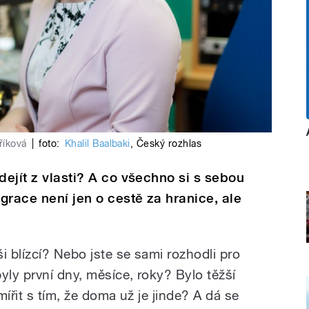
říková
|
foto:
Khalil Baalbaki
,
Český rozhlas
dejít z vlasti? A co všechno si s sebou
igrace není jen o cestě za hranice, ale
.
i blízcí? Nebo jste se sami rozhodli pro
yly první dny, měsíce, roky? Bylo těžší
smířit s tím, že doma už je jinde? A dá se