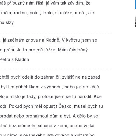
náš příbuzný nám říká, já vám tak závidím, že
o mám, rodinu, práci, teplo, sluníčko, moře, ale
mu slzy.
, já začínám znova na Kladně. V květnu jsem se
m práci. Je to pro mě těžké. Mám částečný
Petra z Kladna
htěl bych odejít do zahraničí, zvlášť ne na západ
byl tím přiběhlíkem z východu, nebo jak se ještě
Moje místo je tady, protože jsem se tu narodil. Kde
 hodí. Pokud bych měl opustit Česko, musel bych tu
prodat nebo pronajmout dům a byt. A dělo by se
tná bezpečnostní situace v zemi, anebo velká
lo v rámci slovanského jazykového a kulturního