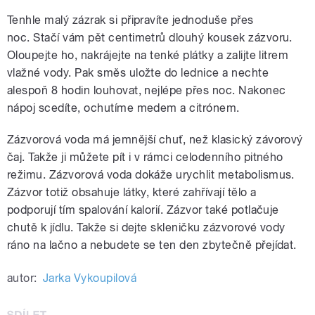
Tenhle malý zázrak si připravíte jednoduše přes
noc. Stačí vám pět centimetrů dlouhý kousek zázvoru.
Oloupejte ho, nakrájejte na tenké plátky a zalijte litrem
vlažné vody. Pak směs uložte do lednice a nechte
alespoň 8 hodin louhovat, nejlépe přes noc. Nakonec
nápoj scedíte, ochutíme medem a citrónem.
Zázvorová voda má jemnější chuť, než klasický závorový
čaj. Takže ji můžete pít i v rámci celodenního pitného
režimu. Zázvorová voda dokáže urychlit metabolismus.
Zázvor totiž obsahuje látky, které zahřívají tělo a
podporují tím spalování kalorií. Zázvor také potlačuje
chutě k jídlu. Takže si dejte skleničku zázvorové vody
ráno na lačno a nebudete se ten den zbytečně přejídat.
autor:
Jarka Vykoupilová