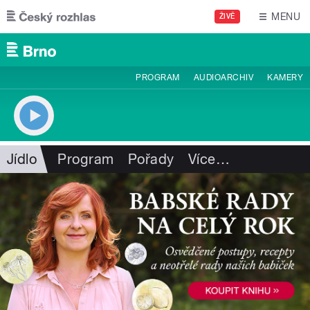
Přejít k hlavnímu obsahu
MENU
ŽIVĚ
PROGRAM
AUDIOARCHIV
KAMERY
Jídlo
Program
Pořady
Více
…