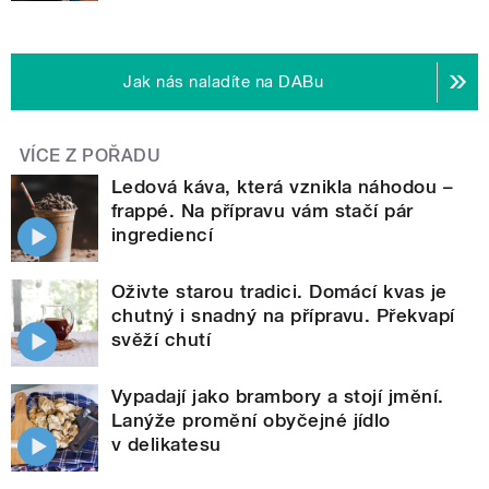
Jak nás naladíte na DABu
VÍCE Z POŘADU
Ledová káva, která vznikla náhodou –
frappé. Na přípravu vám stačí pár
ingrediencí
Oživte starou tradici. Domácí kvas je
chutný i snadný na přípravu. Překvapí
svěží chutí
Vypadají jako brambory a stojí jmění.
Lanýže promění obyčejné jídlo
v delikatesu