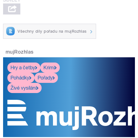
Všechny díly pořadu na mujRozhlas
mujRozhlas
Hry a četby
Krimi
Pohádky
Pořady
Živé vysílání