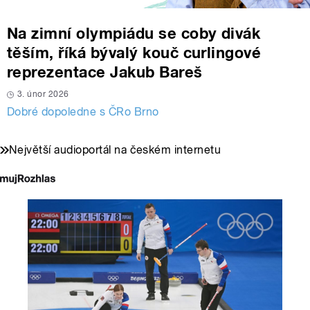
Na zimní olympiádu se coby divák
těším, říká bývalý kouč curlingové
reprezentace Jakub Bareš
3. únor 2026
Dobré dopoledne s ČRo Brno
Největší audioportál na českém internetu