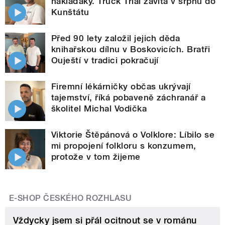
náklaďáky. Truck Trial zavítá v srpnu do
Kunštátu
Před 90 lety založil jejich děda
knihařskou dílnu v Boskovicích. Bratři
Ouještí v tradici pokračují
Firemní lékárničky občas ukrývají
tajemství, říká pobaveně záchranář a
školitel Michal Vodička
Viktorie Štěpánová o Volklore: Líbilo se
mi propojení folkloru s konzumem,
protože v tom žijeme
E-SHOP ČESKÉHO ROZHLASU
Vždycky jsem si přál ocitnout se v románu