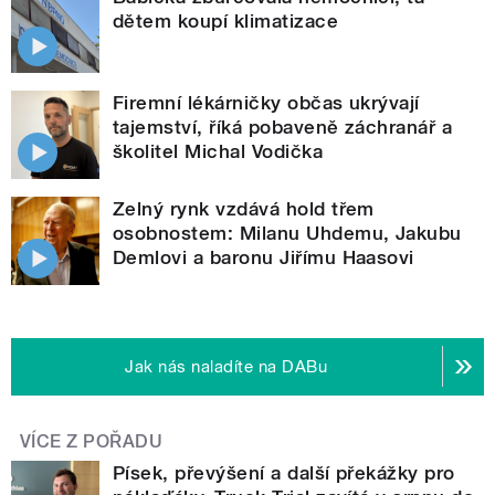
dětem koupí klimatizace
Firemní lékárničky občas ukrývají
tajemství, říká pobaveně záchranář a
školitel Michal Vodička
Zelný rynk vzdává hold třem
osobnostem: Milanu Uhdemu, Jakubu
Demlovi a baronu Jiřímu Haasovi
Jak nás naladíte na DABu
VÍCE Z POŘADU
Písek, převýšení a další překážky pro