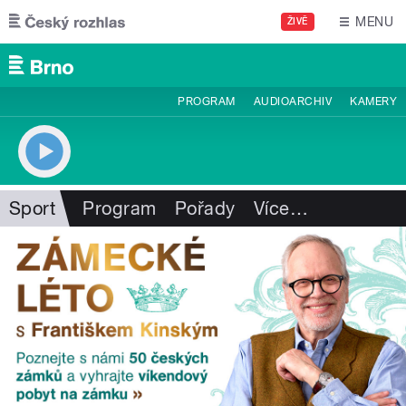
Přejít k hlavnímu obsahu
MENU
ŽIVĚ
PROGRAM
AUDIOARCHIV
KAMERY
Sport
Program
Pořady
Více
…