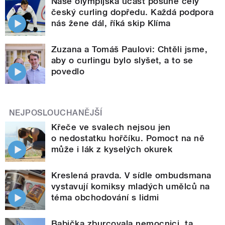
Naše olympijská účast posune celý
český curling dopředu. Každá podpora
nás žene dál, říká skip Klíma
Zuzana a Tomáš Paulovi: Chtěli jsme,
aby o curlingu bylo slyšet, a to se
povedlo
NEJPOSLOUCHANĚJŠÍ
Křeče ve svalech nejsou jen
o nedostatku hořčíku. Pomoct na ně
může i lák z kyselých okurek
Kreslená pravda. V sídle ombudsmana
vystavují komiksy mladých umělců na
téma obchodování s lidmi
Babička zburcovala nemocnici, ta