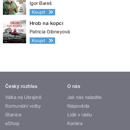
Igor Bareš
Koupit
Hrob na kopci
Patricia Gibneyová
Koupit
Český rozhlas
O nás
Válka na Ukrajině
Jak nás naladíte
Komunální volby
Nápověda
Stanice
Lidé v rádiu
eShop
Kariéra