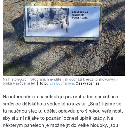
Na historických fotografiích uvidíte, jak dochází k erozi pískovcových
bloků v průběhu let
|
foto:
Eva Bucharová
,
Český rozhlas
Na informačních panelech je pozoruhodně namíchaná
směsice dětského a vědeckého jazyka. „Snažili jsme se
tu naučnou stezku udělat opravdu pro širokou veřejnost,
aby si z ní nějaké to poznání odnesl úplně každý. Na
některým panelech je možné jít do velké hloubky, jsou