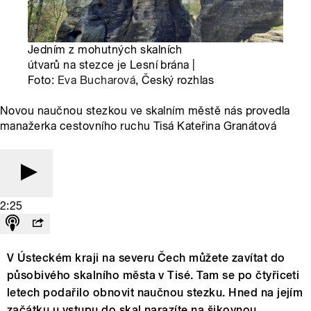
Jedním z mohutných skalních
útvarů na stezce je Lesní brána |
Foto:
Eva Bucharová
, Český rozhlas
Novou naučnou stezkou ve skalním městě nás provedla
manažerka cestovního ruchu Tisá Kateřina Granátová
2:25
V Ústeckém kraji na severu Čech můžete zavítat do
působivého skalního města v Tisé. Tam se po čtyřiceti
letech podařilo obnovit naučnou stezku. Hned na jejím
začátku u vstupu do skal narazíte na šikovnou