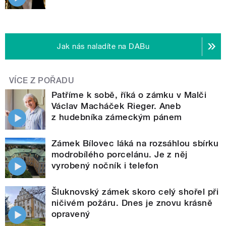
Jak nás naladíte na DABu
VÍCE Z POŘADU
Patříme k sobě, říká o zámku v Malči
Václav Macháček Rieger. Aneb
z hudebníka zámeckým pánem
Zámek Bílovec láká na rozsáhlou sbírku
modrobílého porcelánu. Je z něj
vyrobený nočník i telefon
Šluknovský zámek skoro celý shořel při
ničivém požáru. Dnes je znovu krásně
opravený