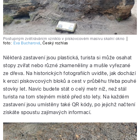
Postupným zvětráváním vzniklo v pískovcovém masivu skalní okno
|
foto:
Eva Bucharová
,
Český rozhlas
Některá zastavení jsou plastická, turista si může osahat
stopy zvířat nebo různé zkameněliny a mušle vyřezané
ze dřeva. Na historických fotografiích uvidíte, jak dochází
k erozi pískovcových bloků a cest v průběhu třeba pouhé
stovky let. Navíc budete stát o celý metr níž, než stál
turista na tom stejném místě před sto lety. Na každém
zastavení jsou umístěny také QR kódy, po jejichž načtení
získáte spoustu zajímavých informací.