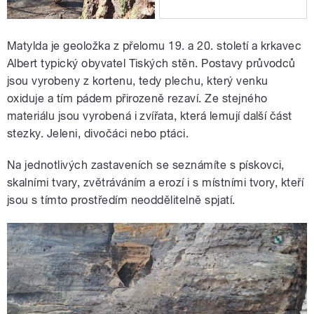
Matylda je geoložka z přelomu 19. a 20. století a krkavec
Albert typický obyvatel Tiských stěn. Postavy průvodců
jsou vyrobeny z kortenu, tedy plechu, který venku
oxiduje a tím pádem přirozeně rezaví. Ze stejného
materiálu jsou vyrobená i zvířata, která lemují další část
stezky. Jeleni, divočáci nebo ptáci.
Na jednotlivých zastaveních se seznámíte s pískovci,
skalními tvary, zvětráváním a erozí i s místními tvory, kteří
jsou s tímto prostředím neoddělitelně spjatí.