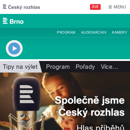
Přejít k hlavnímu obsahu
MENU
ŽIVĚ
PROGRAM
AUDIOARCHIV
KAMERY
Tipy na výlet
Program
Pořady
Více
…