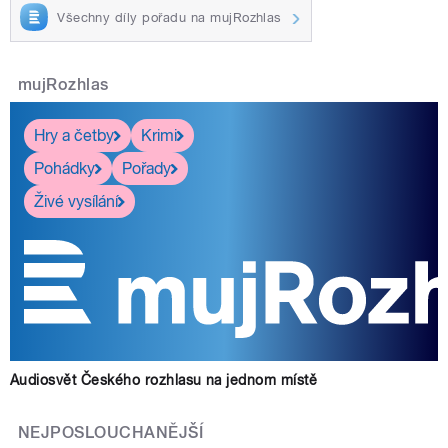
Všechny díly pořadu na mujRozhlas
mujRozhlas
Hry a četby
Krimi
Pohádky
Pořady
Živé vysílání
Audiosvět Českého rozhlasu na jednom místě
NEJPOSLOUCHANĚJŠÍ