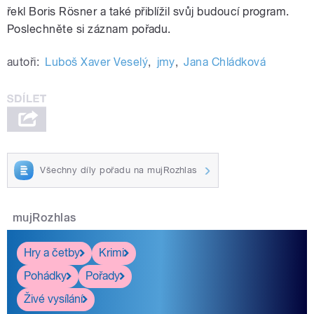
řekl Boris Rösner a také přiblížil svůj budoucí program.
Poslechněte si záznam pořadu.
autoři:
Luboš Xaver Veselý
,
jmy
,
Jana Chládková
Všechny díly pořadu na mujRozhlas
mujRozhlas
Hry a četby
Krimi
Pohádky
Pořady
Živé vysílání