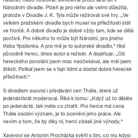
Národním divadle. Plzeň je pro něho ale velmi důležitá,
protože v Divadle J. K. Tyla může režírovat své hry. „Ve
velkém pražském divadle bych musel na příležitosti stát
ve frontě. A dobré divadlo je dobré vždy tam, kde se dělá
poctivě. Pro někoho to může být Národní, pro jiného
třeba Ypsilonka. A pro mě je to autorské divadlo,“ říká
původně herec, dnes autor a režisér. A doplňuje: „Od
hereckého povolání jsem moc neočekával, ale měl jsem
štěstí. Potkal jsem se s fajn lidmi a dostal dobré herecké
příležitosti.“
S divadlem souvisí i předávání cen Thálie, které už
jedenáctkrát moderoval. Říká k tomu: „Když už to děláte
po jedenácté, tak máte co ztratit. Pro herce má cena
Thálie osobní význam, je to ocenění jeho práce. Ale
nevím o tom, že by díky ní, herci získali jiné výhody.“
Xaverovi se Antonín Procházka svěřil s tím, co mu kdysi