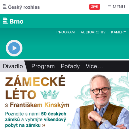
Přejít k hlavnímu obsahu
MENU
ŽIVĚ
PROGRAM
AUDIOARCHIV
KAMERY
Divadlo
Program
Pořady
Více
…