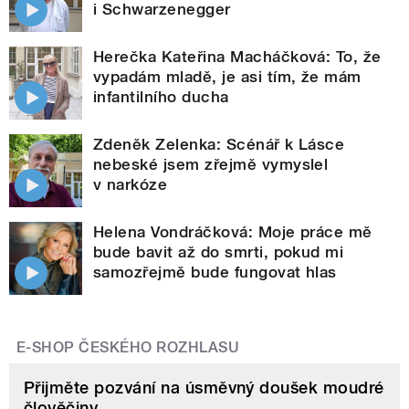
i Schwarzenegger
Herečka Kateřina Macháčková: To, že
vypadám mladě, je asi tím, že mám
infantilního ducha
Zdeněk Zelenka: Scénář k Lásce
nebeské jsem zřejmě vymyslel
v narkóze
Helena Vondráčková: Moje práce mě
bude bavit až do smrti, pokud mi
samozřejmě bude fungovat hlas
E-SHOP ČESKÉHO ROZHLASU
Přijměte pozvání na úsměvný doušek moudré
člověčiny.