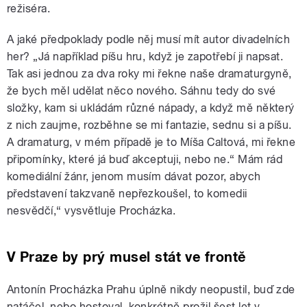
režiséra.
A jaké předpoklady podle něj musí mít autor divadelních
her? „Já například píšu hru, když je zapotřebí ji napsat.
Tak asi jednou za dva roky mi řekne naše dramaturgyně,
že bych měl udělat něco nového. Sáhnu tedy do své
složky, kam si ukládám různé nápady, a když mě některý
z nich zaujme, rozběhne se mi fantazie, sednu si a píšu.
A dramaturg, v mém případě je to Míša Caltová, mi řekne
připomínky, které já buď akceptuji, nebo ne.“ Mám rád
komediální žánr, jenom musím dávat pozor, abych
představení takzvaně nepřezkoušel, to komedii
nesvědčí,“ vysvětluje Procházka.
V Praze by prý musel stát ve frontě
Antonín Procházka Prahu úplně nikdy neopustil, buď zde
natáčel, nebo hostoval, konkrétně prožil šest let v