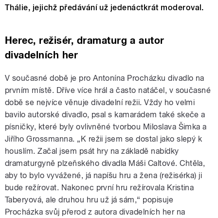
Thálie, jejichž předávání už jedenáctkrát moderoval.
Herec, režisér, dramaturg a autor
divadelních her
V současné době je pro Antonína Procházku divadlo na
prvním místě. Dříve více hrál a často natáčel, v současné
době se nejvíce věnuje divadelní režii. Vždy ho velmi
bavilo autorské divadlo, psal s kamarádem také skeče a
písničky, které byly ovlivněné tvorbou Miloslava Šimka a
Jiřího Grossmanna. „K režii jsem se dostal jako slepý k
houslím. Začal jsem psát hry na základě nabídky
dramaturgyně plzeňského divadla Máši Caltové. Chtěla,
aby to bylo vyvážené, já napíšu hru a žena (režisérka) ji
bude režírovat. Nakonec první hru režírovala Kristina
Taberyová, ale druhou hru už já sám,“ popisuje
Procházka svůj přerod z autora divadelních her na