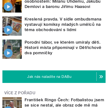
osobnostem: Milanu Uhdemu, Jakubu
Demlovi a baronu Jiřímu Haasovi
Kreslená pravda. V sídle ombudsmana
vystavují komiksy mladých umělců na
téma obchodování s lidmi
Porodní tábor, ve kterém umíraly děti.
Historii místa připomínají v Dětřichově
dva pomníčky
Jak nás naladíte na DABu
VÍCE Z POŘADU
František Ringo Čech: Fotbalistou jsem
se sice nestal, ale obraz ode mě má