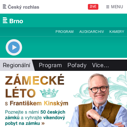
Přejít k hlavnímu obsahu
MENU
ŽIVĚ
PROGRAM
AUDIOARCHIV
KAMERY
Regionální
Program
Pořady
Více
…