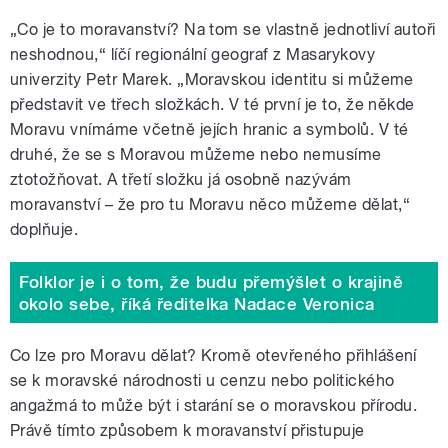
„Co je to moravanství? Na tom se vlastně jednotliví autoři
neshodnou,“ líčí regionální geograf z Masarykovy
univerzity Petr Marek. „Moravskou identitu si můžeme
představit ve třech složkách. V té první je to, že někde
Moravu vnímáme včetně jejích hranic a symbolů. V té
druhé, že se s Moravou můžeme nebo nemusíme
ztotožňovat. A třetí složku já osobně nazývám
moravanství – že pro tu Moravu něco můžeme dělat,“
doplňuje.
Folklor je i o tom, že budu přemýšlet o krajině
okolo sebe, říká ředitelka Nadace Veronica
Co lze pro Moravu dělat? Kromě otevřeného přihlášení
se k moravské národnosti u cenzu nebo politického
angažmá to může být i starání se o moravskou přírodu.
Právě tímto způsobem k moravanství přistupuje