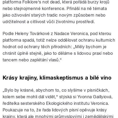
platforma Folklore‘s not dead, která pořádá burzy krojů
nebo stejnojmenné konference. Přináší na ně témata
jako oživování starých tradic novým způsobem nebo
udržitelnost a citlivost vůči životnímu prostředí.
Podle Heleny Továrkové z Nadace Veronica, pod kterou
platforma spadá, totiž nelze oddělovat ochranu kulturních
hodnot od ochrany těch přírodních: „Měly bychom je
chránit úplně stejně, jako to děláme s lidovou praxí nebo
tancem nebo zaplétání vlasů.“
Krásy krajiny, klimaskeptismus a bílé víno
„Bylo by krásné, abychom to, co slyšíme v písničkách,
kolem sebe mohli dál vidět,“ stýská si Yvonna Gaillyiová,
ředitelka sesterského Ekologického institutu Veronica.
Poukazuje na to, že řada lidových písní opěvuje krásy
krajiny, která ale mnohými průmyslovými i zemědělskými