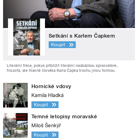
Setkání s Karlem Čapkem
Koupit
Literární fikce, pokus přiblížit literární nadsázkou spisovatele,
filozofa, ale hlavně člověka Karla Čapka trochu jinou formou.
Hornické vdovy
Kamila Hladká
Koupit
Temné letopisy moravské
Miloš Šenkýř
Koupit