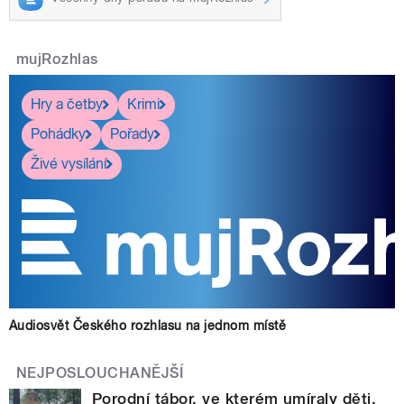
mujRozhlas
Hry a četby
Krimi
Pohádky
Pořady
Živé vysílání
Audiosvět Českého rozhlasu na jednom místě
NEJPOSLOUCHANĚJŠÍ
Porodní tábor, ve kterém umíraly děti.