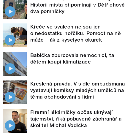
Historii místa připomínají v Dětřichově
dva pomníčky
Křeče ve svalech nejsou jen
o nedostatku hořčíku. Pomoct na ně
může i lák z kyselých okurek
Babička zburcovala nemocnici, ta
dětem koupí klimatizace
Kreslená pravda. V sídle ombudsmana
vystavují komiksy mladých umělců na
téma obchodování s lidmi
Firemní lékárničky občas ukrývají
tajemství, říká pobaveně záchranář a
školitel Michal Vodička