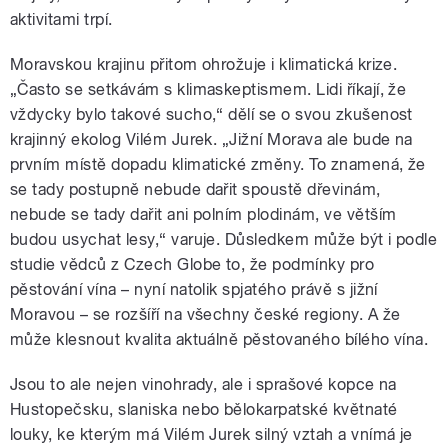
aktivitami trpí.
Moravskou krajinu přitom ohrožuje i klimatická krize.
„Často se setkávám s klimaskeptismem. Lidi říkají, že
vždycky bylo takové sucho,“ dělí se o svou zkušenost
krajinný ekolog Vilém Jurek. „Jižní Morava ale bude na
prvním místě dopadu klimatické změny. To znamená, že
se tady postupně nebude dařit spoustě dřevinám,
nebude se tady dařit ani polním plodinám, ve větším
budou usychat lesy,“ varuje. Důsledkem může být i podle
studie vědců z Czech Globe to, že podmínky pro
pěstování vína – nyní natolik spjatého právě s jižní
Moravou – se rozšíří na všechny české regiony. A že
může klesnout kvalita aktuálně pěstovaného bílého vína.
Jsou to ale nejen vinohrady, ale i sprašové kopce na
Hustopečsku, slaniska nebo bělokarpatské květnaté
louky, ke kterým má Vilém Jurek silný vztah a vnímá je