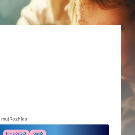
mujRozhlas
Hry a četby
Krimi