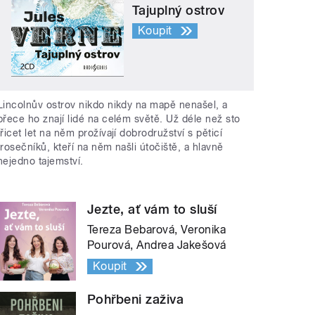
Tajuplný ostrov
Koupit
Lincolnův ostrov nikdo nikdy na mapě nenašel, a
přece ho znají lidé na celém světě. Už déle než sto
třicet let na něm prožívají dobrodružství s pěticí
trosečníků, kteří na něm našli útočiště, a hlavně
nejedno tajemství.
Jezte, ať vám to sluší
Tereza Bebarová, Veronika
Pourová, Andrea Jakešová
Koupit
Pohřbeni zaživa