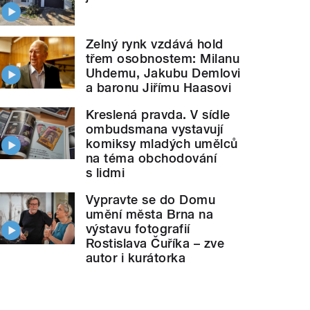
Zelný rynk vzdává hold
třem osobnostem: Milanu
Uhdemu, Jakubu Demlovi
a baronu Jiřímu Haasovi
Kreslená pravda. V sídle
ombudsmana vystavují
komiksy mladých umělců
na téma obchodování
s lidmi
Vypravte se do Domu
umění města Brna na
výstavu fotografií
Rostislava Čuříka – zve
autor i kurátorka