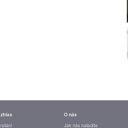
zhlas
O nás
ysílání
Jak nás naladíte