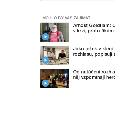
MOHLO BY VÁS ZAJÍMAT
Arnošt Goldflam: Co
v krvi, proto říkám
Jako ježek v kleci
rozhlasu, popisují 
Od natáčení rozhla
něj vzpomínají her