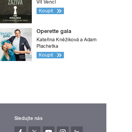
Vít Vencl
Koupit
Operette gala
Kateřina Kněžíková a Adam
Plachetka
Koupit
Sledujte nás