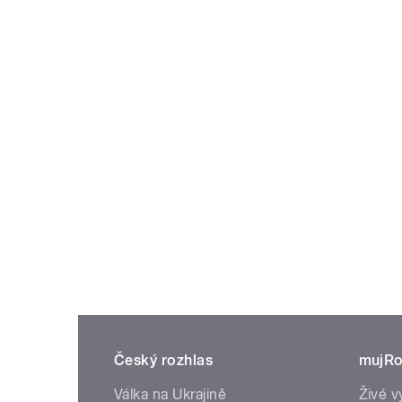
Český rozhlas
mujRo
Válka na Ukrajině
Živé v