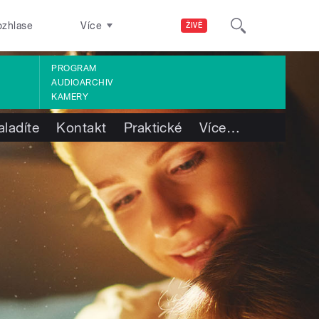
ozhlase
Více
ŽIVĚ
PROGRAM
AUDIOARCHIV
KAMERY
aladíte
Kontakt
Praktické
Více
…