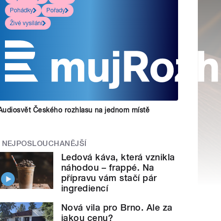
Pohádky
Pořady
Živé vysílání
Audiosvět Českého rozhlasu na jednom místě
NEJPOSLOUCHANĚJŠÍ
Ledová káva, která vznikla
náhodou – frappé. Na
přípravu vám stačí pár
ingrediencí
Nová vila pro Brno. Ale za
jakou cenu?