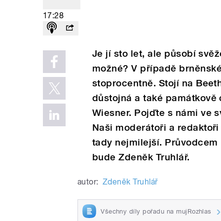
17:28
Je jí sto let, ale působí svě
možné? V případě brněnské 
stoprocentně. Stojí na Beeth
důstojná a také památkově c
Wiesner. Pojďte s námi ve s
Naši moderátoři a redaktoři
tady nejmilejší. Průvodcem
bude Zdeněk Truhlář.
autor:
Zdeněk Truhlář
Všechny díly pořadu na mujRozhlas