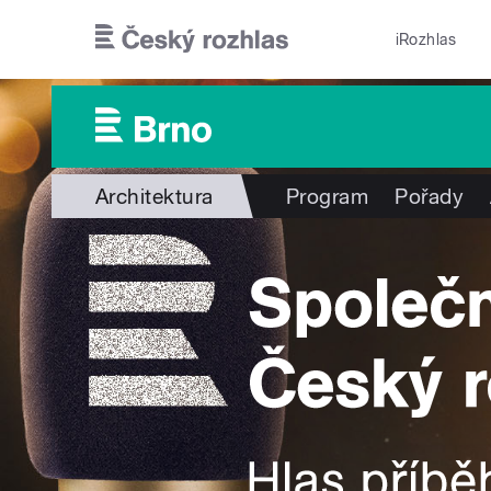
Přejít k hlavnímu obsahu
iRozhlas
Architektura
Program
Pořady