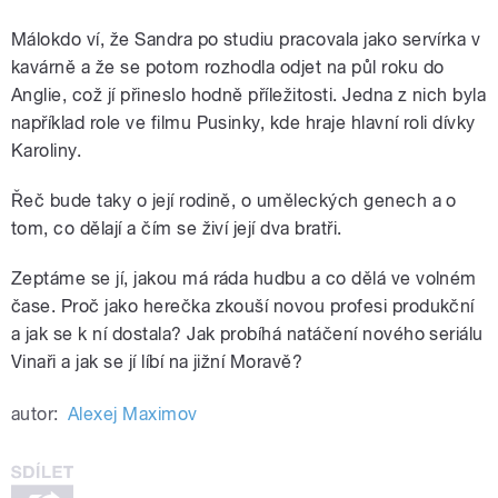
Málokdo ví, že Sandra po studiu pracovala jako servírka v
kavárně a že se potom rozhodla odjet na půl roku do
Anglie, což jí přineslo hodně příležitosti. Jedna z nich byla
například role ve filmu Pusinky, kde hraje hlavní roli dívky
Karoliny.
Řeč bude taky o její rodině, o uměleckých genech a o
tom, co dělají a čím se živí její dva bratři.
Zeptáme se jí, jakou má ráda hudbu a co dělá ve volném
čase. Proč jako herečka zkouší novou profesi produkční
a jak se k ní dostala? Jak probíhá natáčení nového seriálu
Vinaři a jak se jí líbí na jižní Moravě?
autor:
Alexej Maximov