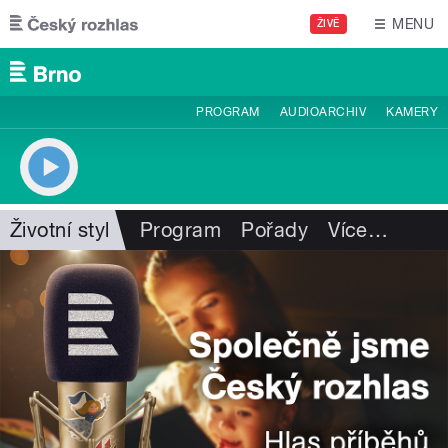
Přejít k hlavnímu obsahu
MENU
ŽIVĚ
PROGRAM
AUDIOARCHIV
KAMERY
Životní styl
Program
Pořady
Více
…