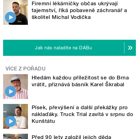
Firemní lékárničky občas ukrývají
tajemství, říká pobaveně záchranář a
školitel Michal Vodička
Jak nás naladíte na DABu
VÍCE Z POŘADU
Hledám každou příležitost se do Brna
vrátit, přiznává básník Karel Škrabal
Písek, převýšení a další překážky pro
náklaďáky. Truck Trial zavítá v srpnu do
Kunštátu
Před 90 lety založil jejich děda