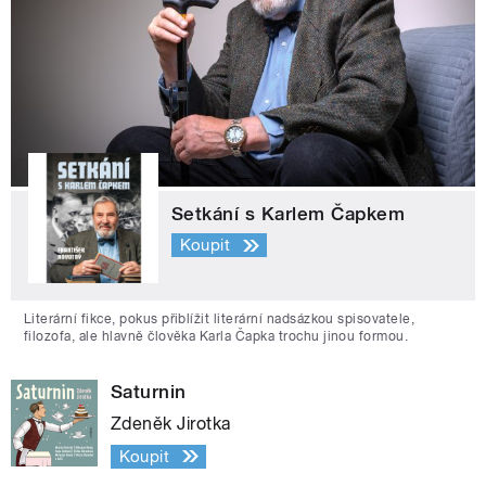
Setkání s Karlem Čapkem
Koupit
Literární fikce, pokus přiblížit literární nadsázkou spisovatele,
filozofa, ale hlavně člověka Karla Čapka trochu jinou formou.
Saturnin
Zdeněk Jirotka
Koupit