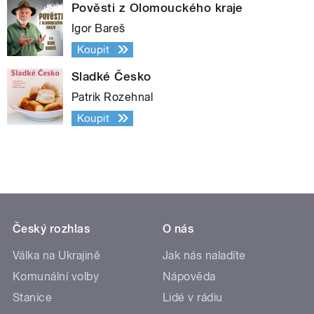
Pověsti z Olomouckého kraje
Igor Bareš
Koupit
Sladké Česko
Patrik Rozehnal
Koupit
Český rozhlas
O nás
Válka na Ukrajině
Jak nás naladíte
Komunální volby
Nápověda
Stanice
Lidé v rádiu