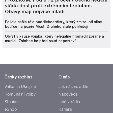
vláda dost proti extrémním teplotám.
Obavy mají nejvíce mladí
Policie našla tělo paddleboardisty, který zmizel při silné
bouřce na jezeře Most. Druhého stále pohřešují
Obrat v kauze vojáka, který nelegálně hromadil zbraně a
munici. Žalobce ho před soud nepostaví
Český rozhlas
O nás
Válka na Ukrajině
Jak nás naladíte
Komunální volby
Nápověda
Stanice
Lidé v rádiu
eShop
Kariéra