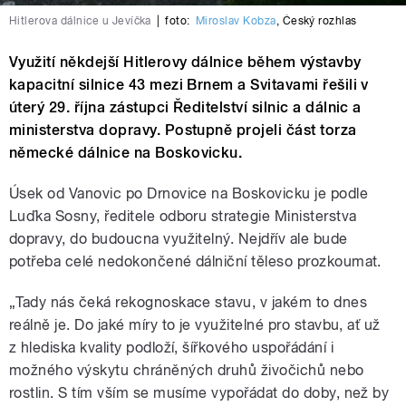
Hitlerova dálnice u Jevíčka
|
foto:
Miroslav Kobza
,
Český rozhlas
Využití někdejší Hitlerovy dálnice během výstavby
kapacitní silnice 43 mezi Brnem a Svitavami řešili v
úterý 29. října zástupci Ředitelství silnic a dálnic a
ministerstva dopravy. Postupně projeli část torza
německé dálnice na Boskovicku.
Úsek od Vanovic po Drnovice na Boskovicku je podle
Luďka Sosny, ředitele odboru strategie Ministerstva
dopravy, do budoucna využitelný. Nejdřív ale bude
potřeba celé nedokončené dálniční těleso prozkoumat.
„Tady nás čeká rekognoskace stavu, v jakém to dnes
reálně je. Do jaké míry to je využitelné pro stavbu, ať už
z hlediska kvality podloží, šířkového uspořádání i
možného výskytu chráněných druhů živočichů nebo
rostlin. S tím vším se musíme vypořádat do doby, než by