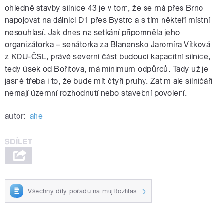
ohledně stavby silnice 43 je v tom, že se má přes Brno
napojovat na dálnici D1 přes Bystrc a s tím někteří místní
nesouhlasí. Jak dnes na setkání připomněla jeho
organizátorka – senátorka za Blanensko Jaromíra Vítková
z KDU-ČSL, právě severní část budoucí kapacitní silnice,
tedy úsek od Bořitova, má minimum odpůrců. Tady už je
jasné třeba i to, že bude mít čtyři pruhy. Zatím ale silničáři
nemají územní rozhodnutí nebo stavební povolení.
autor:
ahe
Všechny díly pořadu na mujRozhlas