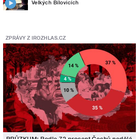
Velkých Bílovicích
ZPRÁVY Z IROZHLAS.CZ
PRŮZKUM: Podle 72 procent Čechů nedělá