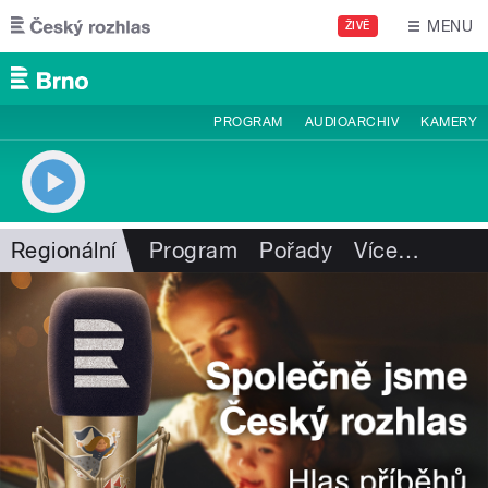
Přejít k hlavnímu obsahu
MENU
ŽIVĚ
PROGRAM
AUDIOARCHIV
KAMERY
Regionální
Program
Pořady
Více
…