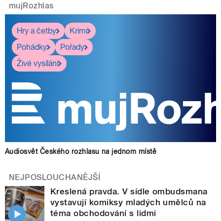
mujRozhlas
Hry a četby
Krimi
Pohádky
Pořady
Živé vysílání
Audiosvět Českého rozhlasu na jednom místě
NEJPOSLOUCHANĚJŠÍ
Kreslená pravda. V sídle ombudsmana
vystavují komiksy mladých umělců na
téma obchodování s lidmi