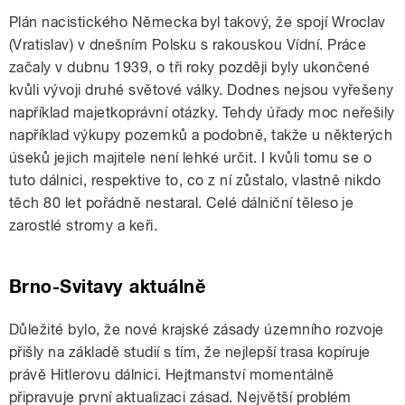
Plán nacistického Německa byl takový, že spojí Wroclav
(Vratislav) v dnešním Polsku s rakouskou Vídní. Práce
začaly v dubnu 1939, o tři roky později byly ukončené
kvůli vývoji druhé světové války. Dodnes nejsou vyřešeny
například majetkoprávní otázky. Tehdy úřady moc neřešily
například výkupy pozemků a podobně, takže u některých
úseků jejich majitele není lehké určit. I kvůli tomu se o
tuto dálnici, respektive to, co z ní zůstalo, vlastně nikdo
těch 80 let pořádně nestaral. Celé dálniční těleso je
zarostlé stromy a keři.
Brno-Svitavy aktuálně
Důležité bylo, že nové krajské zásady územního rozvoje
přišly na základě studií s tím, že nejlepší trasa kopíruje
právě Hitlerovu dálnici. Hejtmanství momentálně
připravuje první aktualizaci zásad. Největší problém