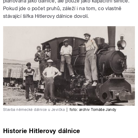
plánovaná jako dálnice, ale pouze jako kapacitní silnice.
Pokud jde o počet pruhů, záleží i na tom, co vlastně
stávající šířka Hitlerovy dálnice dovolí.
Stavba německé dálnice u Jevíčka
|
foto:
archiv Tomáše Jandy
Historie Hitlerovy dálnice