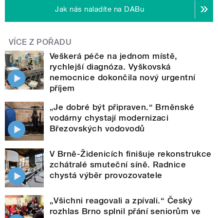
Jak nás naladíte na DABu
VÍCE Z POŘADU
Veškerá péče na jednom místě,
rychlejší diagnóza. Vyškovská
nemocnice dokončila nový urgentní
příjem
„Je dobré být připraven.“ Brněnské
vodárny chystají modernizaci
Březovských vodovodů
V Brně-Židenicích finišuje rekonstrukce
zchátralé smuteční síně. Radnice
chystá výběr provozovatele
„Všichni reagovali a zpívali.“ Český
rozhlas Brno splnil přání seniorům ve