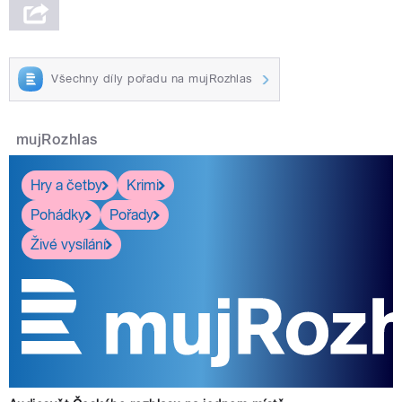
Všechny díly pořadu na mujRozhlas
mujRozhlas
Hry a četby
Krimi
Pohádky
Pořady
Živé vysílání