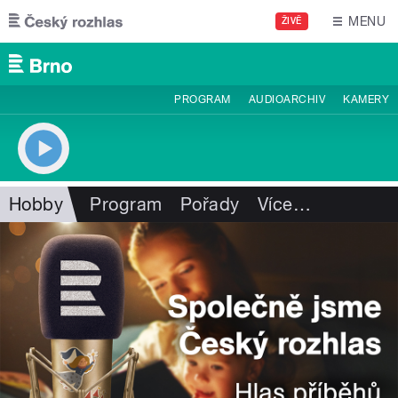
Přejít k hlavnímu obsahu
MENU
ŽIVĚ
PROGRAM
AUDIOARCHIV
KAMERY
Hobby
Program
Pořady
Více
…