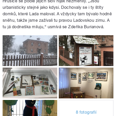
Hrusice se podle jejích slov nijak nezměnily. „Jsou
urbanisticky stejné jako kdysi. Dochovaly se i ty štíty
domků, které Lada maloval. A vždycky tam bývalo hodně
sněhu, takže jsme zažívali tu pravou Ladovskou zimu. A
tu já dodneška miluju,“ usmívá se Zdeňka Burianová.
8 fotografií