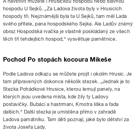
A navštívit můžete i Hrusickou hospodu nebo slavnou
hospodu U Sejků. „Za Ladova života byly v Hrusicích
hospody tři. Nejznámější byla ta U Sejků, tam měl Lada
svého přítele, pana hospodského Sejka. Ale Ladův známý
obraz Hospodská rvačka je vlastně poskládaný ze všech
těch tří tehdejších hospod,“ vysvětluje pamětnice.
Pochod Po stopách kocoura Mikeše
Podle Ladova odkazu se můžete projít i okolím Hrusic. Je
tam připravených dokonce několik stezek. „Jednak je to
Stezka Pohádkové Hrusice, kterou lemují panely, na
kterých jsou uvedena místa, kde žily ty Ladovy
postavičky. Bubáci a hastrmani, Kmotra liška a řada
dalších.“ Další stezka je umístěna přímo v zahradě
Ladova památníku. Tam děti poznají, jaké bylo dětství za
života Josefa Lady.