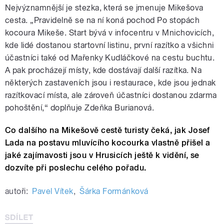
Nejvýznamnější je stezka, která se jmenuje Mikešova
cesta. „Pravidelně se na ní koná pochod Po stopách
kocoura Mikeše. Start bývá v infocentru v Mnichovicích,
kde lidé dostanou startovní listinu, první razítko a všichni
účastníci také od Mařenky Kudláčkové na cestu buchtu.
A pak procházejí místy, kde dostávají další razítka. Na
některých zastaveních jsou i restaurace, kde jsou jednak
razítkovací místa, ale zároveň účastníci dostanou zdarma
pohoštění,“ doplňuje Zdeňka Burianová.
Co dalšího na Mikešově cestě turisty čeká, jak Josef
Lada na postavu mluvícího kocourka vlastně přišel a
jaké zajímavosti jsou v Hrusicích ještě k vidění, se
dozvíte při poslechu celého pořadu.
autoři:
Pavel Vítek
,
Šárka Formánková