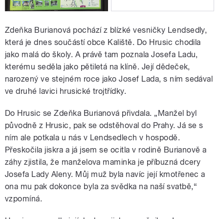
Zdeňka Burianová pochází z blízké vesničky Lendsedly,
která je dnes součástí obce Kaliště. Do Hrusic chodila
jako malá do školy. A právě tam poznala Josefa Ladu,
kterému seděla jako pětiletá na klíně. Její dědeček,
narozený ve stejném roce jako Josef Lada, s ním sedával
ve druhé lavici hrusické trojtřídky.
Do Hrusic se Zdeňka Burianová přivdala. „Manžel byl
původně z Hrusic, pak se odstěhoval do Prahy. Já se s
ním ale potkala u nás v Lendsedlech v hospodě.
Přeskočila jiskra a já jsem se ocitla v rodině Burianově a
záhy zjistila, že manželova maminka je příbuzná dcery
Josefa Lady Aleny. Můj muž byla navíc její kmotřenec a
ona mu pak dokonce byla za svědka na naší svatbě,“
vzpomíná.