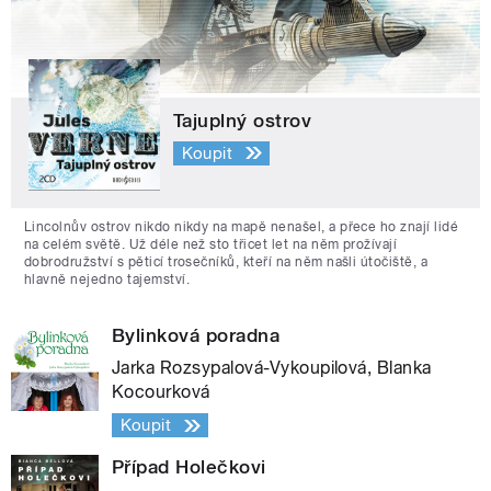
Tajuplný ostrov
Koupit
Lincolnův ostrov nikdo nikdy na mapě nenašel, a přece ho znají lidé
na celém světě. Už déle než sto třicet let na něm prožívají
dobrodružství s pěticí trosečníků, kteří na něm našli útočiště, a
hlavně nejedno tajemství.
Bylinková poradna
Jarka Rozsypalová-Vykoupilová, Blanka
Kocourková
Koupit
Případ Holečkovi