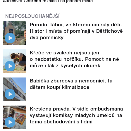
Audiosvět Českého rozhlasu na jednom místě
NEJPOSLOUCHANĚJŠÍ
Porodní tábor, ve kterém umíraly děti.
Historii místa připomínají v Dětřichově
dva pomníčky
Křeče ve svalech nejsou jen
o nedostatku hořčíku. Pomoct na ně
může i lák z kyselých okurek
Babička zburcovala nemocnici, ta
dětem koupí klimatizace
Kreslená pravda. V sídle ombudsmana
vystavují komiksy mladých umělců na
téma obchodování s lidmi