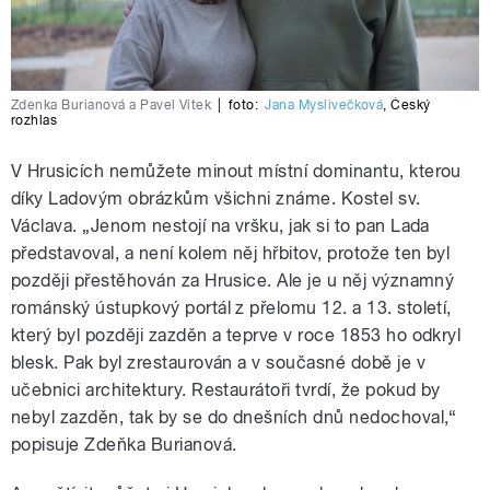
Zdenka Burianová a Pavel Vítek
|
foto:
Jana Myslivečková
,
Český
rozhlas
V Hrusicích nemůžete minout místní dominantu, kterou
díky Ladovým obrázkům všichni známe. Kostel sv.
Václava. „Jenom nestojí na vršku, jak si to pan Lada
představoval, a není kolem něj hřbitov, protože ten byl
později přestěhován za Hrusice. Ale je u něj významný
románský ústupkový portál z přelomu 12. a 13. století,
který byl později zazděn a teprve v roce 1853 ho odkryl
blesk. Pak byl zrestaurován a v současné době je v
učebnici architektury. Restaurátoři tvrdí, že pokud by
nebyl zazděn, tak by se do dnešních dnů nedochoval,“
popisuje Zdeňka Burianová.