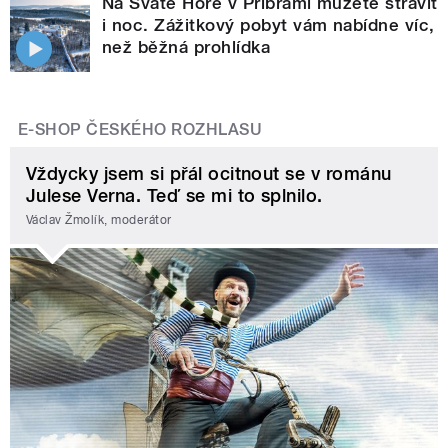
Na Svaté Hoře v Příbrami můžete strávit
i noc. Zážitkový pobyt vám nabídne víc,
než běžná prohlídka
E-SHOP ČESKÉHO ROZHLASU
Vždycky jsem si přál ocitnout se v románu
Julese Verna. Teď se mi to splnilo.
Václav Žmolík, moderátor