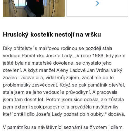
Hrusický kostelík nestojí na vršku
Díky přátelství s malířovou rodinou se později stala
vedoucí Památníku Josefa Lady. „V roce 1986, kdy jsem
ještě byla na mateřské dovolené, se chystalo jeho
otevření. A když manžel Aleny Ladové Jan Vrána, velký
znalec Ladova díla, viděl můj zájem, začal mě do té
problematiky zasvěcovat. Když se pak památník otevřel,
stala jsem se jeho vedoucí a průvodkyní. A pracovala
jsem tam deset let. Potom jsem sice odešla, ale zůstala
jsem externí spolupracovnicí a prováděla návštěvníky,
kteří chtěli dílo Josefa Lady poznat do hloubky,“ dodává.
V památníku se návštěvníci seznámí se životem i dílem