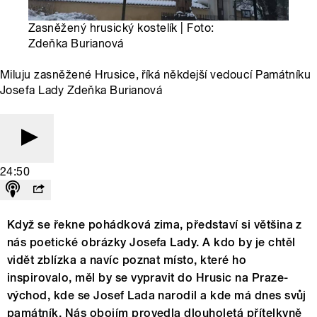
Zasněžený hrusický kostelík | Foto:
Zdeňka Burianová
Miluju zasněžené Hrusice, říká někdejší vedoucí Památníku
Josefa Lady Zdeňka Burianová
24:50
Když se řekne pohádková zima, představí si většina z
nás poetické obrázky Josefa Lady. A kdo by je chtěl
vidět zblízka a navíc poznat místo, které ho
inspirovalo, měl by se vypravit do Hrusic na Praze-
východ, kde se Josef Lada narodil a kde má dnes svůj
památník. Nás obojím provedla dlouholetá přítelkyně