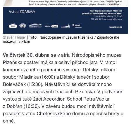
Stavění máje
|
foto:
Národopisné muzeum Plzeňska / Západočeské
muzeum v Plzni
Ve čtvrtek 30. dubna
se v atriu Národopisného muzea
Plzeňska postaví májka a oslaví příchod jara. V rámci
komponovaného programu vystoupí Dětský folklorní
soubor Mladinka (16:00) a Dětský taneční soubor
Boleváček (15:30). Návštěvníci se dozvědí mnoho
zajímavého o májových tradicích Plzeňska. V podvečer
vystoupí také žáci Accordion School Petra Vacka
z Dobřan (16:30). V závěru budou moci návštěvníci
posedět v atriu Chotěšovského domu a opéci si buřty u
ohně.