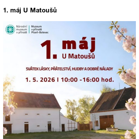
1. máj U Matoušů