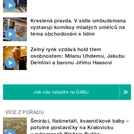
Kreslená pravda. V sídle ombudsmana
vystavují komiksy mladých umělců na
téma obchodování s lidmi
Zelný rynk vzdává hold třem
osobnostem: Milanu Uhdemu, Jakubu
Demlovi a baronu Jiřímu Haasovi
Jak nás naladíte na DABu
VÍCE Z POŘADU
Šmíráci, flašinetáři, kvasničkové báby –
potulné postavičky na Kralovicku
v rukopisech Blažeje Buška