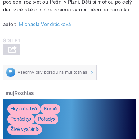
poslední rozkvetlou třešní v Plzni.
Děti si mohou po celý
den v dětské dílničce zdarma vyrobit něco na památku.
autor:
Michaela Vondráčková
Všechny díly pořadu na mujRozhlas
mujRozhlas
Hry a četby
Krimi
Pohádky
Pořady
Živé vysílání