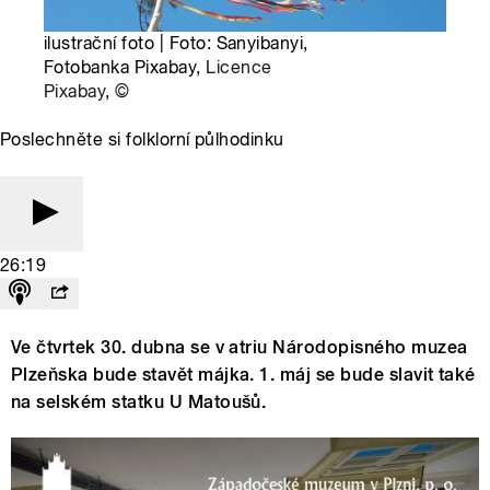
ilustrační foto | Foto: Sanyibanyi,
Fotobanka Pixabay,
Licence
Pixabay
,
©
Poslechněte si folklorní půlhodinku
26:19
Ve čtvrtek 30. dubna se v atriu Národopisného muzea
Plzeňska bude stavět májka. 1. máj se bude slavit také
na selském statku U Matoušů.