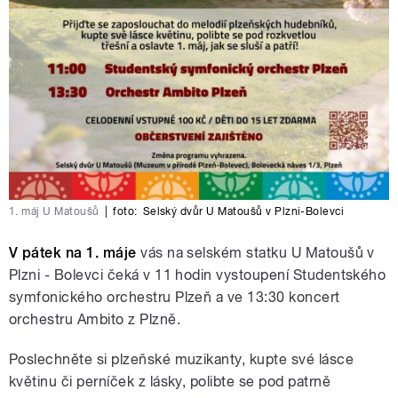
1. máj U Matoušů
|
foto:
Selský dvůr U Matoušů v Plzni-Bolevci
V pátek na 1. máje
vás na selském statku U Matoušů v
Plzni - Bolevci čeká v 11 hodin vystoupení Studentského
symfonického orchestru Plzeň a ve 13:30 koncert
orchestru Ambito z Plzně.
Poslechněte si plzeňské muzikanty, kupte své lásce
květinu či perníček z lásky, polibte se pod patrně