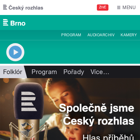
Přejít k hlavnímu obsahu
MENU
ŽIVĚ
PROGRAM
AUDIOARCHIV
KAMERY
Folklór
Program
Pořady
Více
…