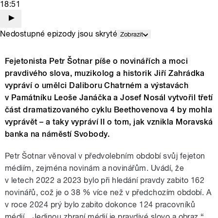
18:51
Nedostupné epizody jsou skryté
Zobrazit
Fejetonista Petr Šotnar píše o novinářích a moci
pravdivého slova, muzikolog a historik Jiří Zahrádka
vypráví o umělci Daliboru Chatrném a výstavách
v Památníku Leoše Janáčka a Josef Nosál vytvořil třetí
část dramatizovaného cyklu Beethovenova 4 by mohla
vyprávět – a taky vypráví II o tom, jak vznikla Moravská
banka na náměstí Svobody.
Petr Šotnar věnoval v předvolebním období svůj fejeton
médiím, zejména novinám a novinářům. Uvádí, že
v letech 2022 a 2023 bylo při hledání pravdy zabito 162
novinářů, což je o 38 % více než v předchozím období. A
v roce 2024 prý bylo zabito dokonce 124 pracovníků
médií. „Jedinou zbraní médií je pravdivé slovo a obraz,“