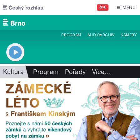
Přejít k hlavnímu obsahu
MENU
ŽIVĚ
PROGRAM
AUDIOARCHIV
KAMERY
Kultura
Program
Pořady
Více
…