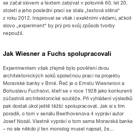
se začal slovem a textem zabývat v polovině 60. let 20.
století a jeho poslední prací se stala „textová stěna“
z roku 2012. Inspiroval se však i exaktními vědami, ačkoli
slovo „experiment“ by prý pro svůj způsob tvorby
nepoužil.
Jak Wiesner a Fuchs spolupracovali
Experimentem však zřejmě bylo pověření dvou
architektonických soků společnou prací na projektu
Moravské banky v Brně. Řeč je o Ernstu Wiesnerovi a
Bohuslavu Fuchsovi, kteří se v roce 1928 jako konkurenti
zúčastnili architektonické soutěže. Při vyhlášení výsledků
pak dostali úkol ještě těžší: spolupracovat. Jak si s tím
poradili, o tom v seriálu Beethovenova 4 vypráví autor
Josef Nosál. Vlastně vypráví o tom sama Moravská banka
– no ale někdo jí ten monolog musel napsat, že…