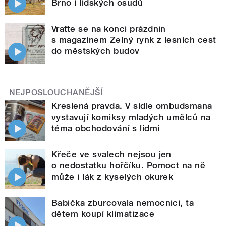
Brno i lidských osudů
Vraťte se na konci prázdnin
s magazínem Zelný rynk z lesních cest
do městských budov
NEJPOSLOUCHANĚJŠÍ
Kreslená pravda. V sídle ombudsmana
vystavují komiksy mladých umělců na
téma obchodování s lidmi
Křeče ve svalech nejsou jen
o nedostatku hořčíku. Pomoct na ně
může i lák z kyselých okurek
Babička zburcovala nemocnici, ta
dětem koupí klimatizace