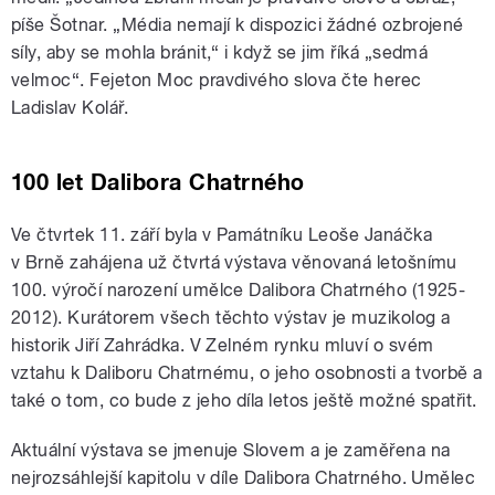
píše Šotnar. „Média nemají k dispozici žádné ozbrojené
síly, aby se mohla bránit,“ i když se jim říká „sedmá
velmoc“. Fejeton Moc pravdivého slova čte herec
Ladislav Kolář.
100 let Dalibora Chatrného
Ve čtvrtek 11. září byla v Památníku Leoše Janáčka
v Brně zahájena už čtvrtá výstava věnovaná letošnímu
100. výročí narození umělce Dalibora Chatrného (1925-
2012). Kurátorem všech těchto výstav je muzikolog a
historik Jiří Zahrádka. V Zelném rynku mluví o svém
vztahu k Daliboru Chatrnému, o jeho osobnosti a tvorbě a
také o tom, co bude z jeho díla letos ještě možné spatřit.
Aktuální výstava se jmenuje Slovem a je zaměřena na
nejrozsáhlejší kapitolu v díle Dalibora Chatrného. Umělec