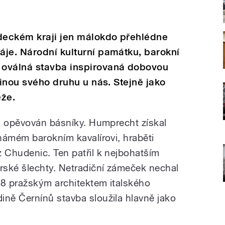
deckém kraji jen málokdo přehlédne
áje. Národní kulturní památku, barokní
 oválná stavba inspirovaná dobovou
dinou svého druhu u nás. Stejně jako
ěže.
k opěvován básníky. Humprecht získal
námém barokním kavalírovi, hraběti
 Chudenic. Ten patřil k nejbohatším
rské šlechty. Netradiční zámeček nechal
68 pražským architektem italského
ně Černínů stavba sloužila hlavně jako