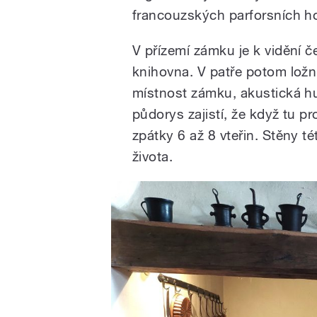
francouzských parforsních h
V přízemí zámku je k vidění č
knihovna. V patře potom ložn
místnost zámku, akustická hud
půdorys zajistí, že když tu pr
zpátky 6 až 8 vteřin. Stěny t
života.