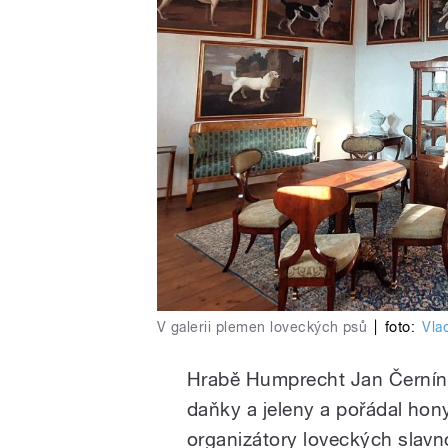
V galerii plemen loveckých psů
|
foto:
Vla
Hrabě Humprecht Jan Černín b
daňky a jeleny a pořádal hon
organizátory loveckých slavn