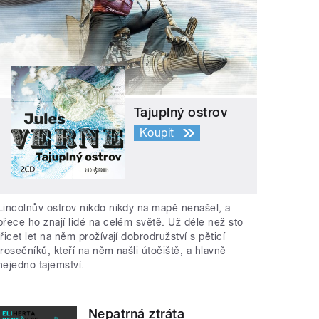
Tajuplný ostrov
Koupit
Lincolnův ostrov nikdo nikdy na mapě nenašel, a
přece ho znají lidé na celém světě. Už déle než sto
třicet let na něm prožívají dobrodružství s pěticí
trosečníků, kteří na něm našli útočiště, a hlavně
nejedno tajemství.
Nepatrná ztráta