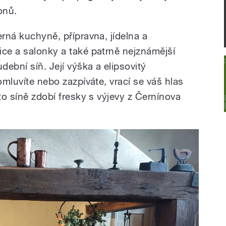
onů.
erná kuchyně, přípravna, jídelna a
ice a salonky a také patrně nejznámější
ební síň. Její výška a elipsovitý
omluvíte nebo zazpíváte, vrací se váš hlas
éto síně zdobí fresky s výjevy z Černínova