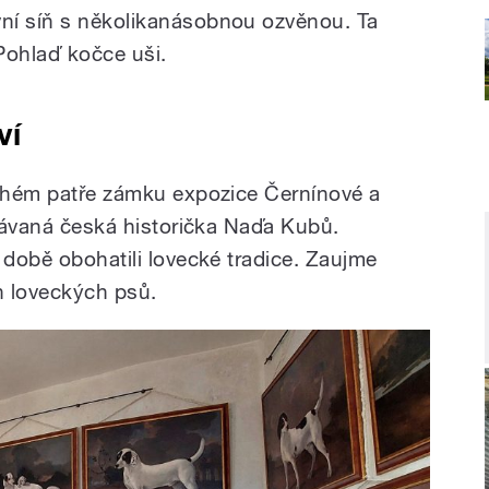
ní síň s několikanásobnou ozvěnou. Ta
 Pohlaď kočce uši.
ví
ruhém patře zámku expozice Černínové a
znávaná česká historička Naďa Kubů.
 době obohatili lovecké tradice. Zaujme
ch loveckých psů.