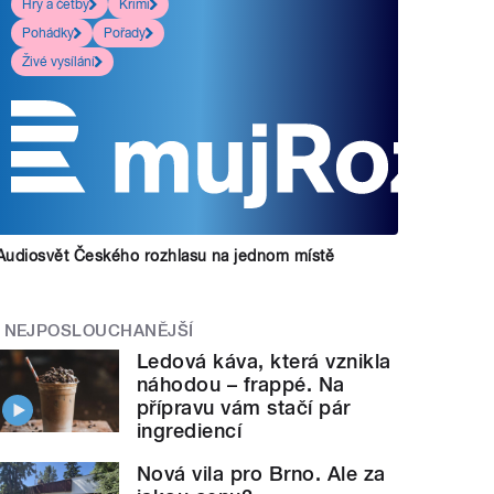
Hry a četby
Krimi
Pohádky
Pořady
Živé vysílání
Audiosvět Českého rozhlasu na jednom místě
NEJPOSLOUCHANĚJŠÍ
Ledová káva, která vznikla
náhodou – frappé. Na
přípravu vám stačí pár
ingrediencí
Nová vila pro Brno. Ale za