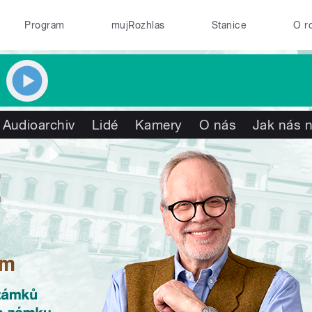
Program
mujRozhlas
Stanice
O r
Audioarchiv
Lidé
Kamery
O nás
Jak nás n