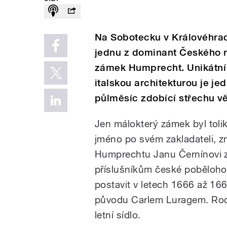
Na Sobotecku v Královéhra
jednu z dominant Českého r
zámek Humprecht. Unikátní
italskou architekturou je je
půlměsíc zdobící střechu v
Jen málokterý zámek byl toli
jméno po svém zakladateli, z
Humprechtu Janu Černínovi z
příslušníkům české poběloho
postavit v letech 1666 až 16
původu Carlem Luragem. Rodi
letní sídlo.