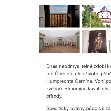
Dnes neodmyslitelně zdobí kr
rod Černínů, ale i životní pří
Humprechta Černína. Voní po 
zvěřině. Připomíná kavalírství
přírody.
Specifický oválný půdorys zá