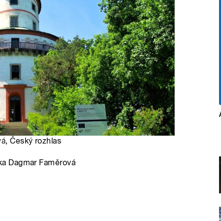
vá
, Český rozhlas
nka Dagmar Faměrová