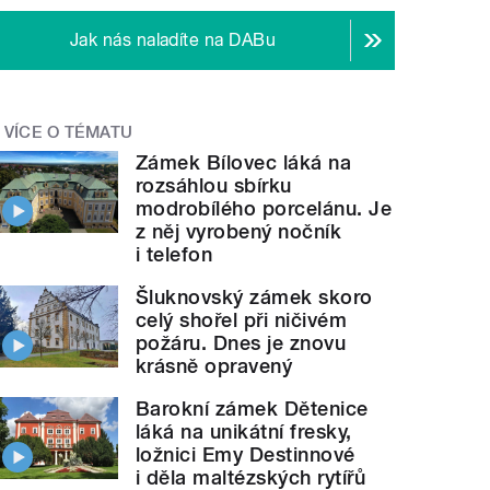
Jak nás naladíte na DABu
VÍCE O TÉMATU
Zámek Bílovec láká na
rozsáhlou sbírku
modrobílého porcelánu. Je
z něj vyrobený nočník
i telefon
Šluknovský zámek skoro
celý shořel při ničivém
požáru. Dnes je znovu
krásně opravený
Barokní zámek Dětenice
láká na unikátní fresky,
ložnici Emy Destinnové
i děla maltézských rytířů