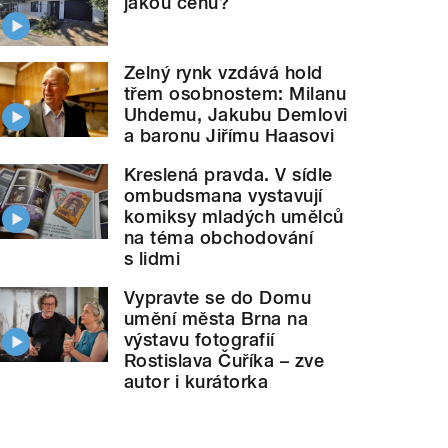
jakou cenu?
Zelný rynk vzdává hold
třem osobnostem: Milanu
Uhdemu, Jakubu Demlovi
a baronu Jiřímu Haasovi
Kreslená pravda. V sídle
ombudsmana vystavují
komiksy mladých umělců
na téma obchodování
s lidmi
Vypravte se do Domu
umění města Brna na
výstavu fotografií
Rostislava Čuříka – zve
autor i kurátorka