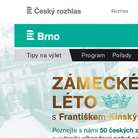
Přejít k hlavnímu obsahu
iRozhlas
Tipy na výlet
Program
Pořady