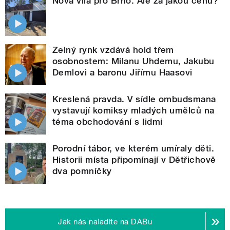
Nová vila pro Brno. Ale za jakou cenu?
Zelný rynk vzdává hold třem
osobnostem: Milanu Uhdemu, Jakubu
Demlovi a baronu Jiřímu Haasovi
Kreslená pravda. V sídle ombudsmana
vystavují komiksy mladých umělců na
téma obchodování s lidmi
Porodní tábor, ve kterém umíraly děti.
Historii místa připomínají v Dětřichově
dva pomníčky
Jak nás naladíte na DABu