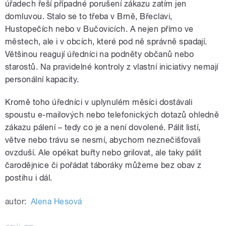
úřadech řeší případné porušení zákazu zatím jen
domluvou. Stalo se to třeba v Brně, Břeclavi,
Hustopečích nebo v Bučovicích. A nejen přímo ve
městech, ale i v obcích, které pod ně správně spadají.
Většinou reagují úředníci na podněty občanů nebo
starostů. Na pravidelné kontroly z vlastní iniciativy nemají
personální kapacity.
Kromě toho úředníci v uplynulém měsíci dostávali
spoustu e-mailových nebo telefonických dotazů ohledně
zákazu pálení – tedy co je a není dovolené. Pálit listí,
větve nebo trávu se nesmí, abychom neznečišťovali
ovzduší. Ale opékat buřty nebo grilovat, ale taky pálit
čarodějnice či pořádat táboráky můžeme bez obav z
postihu i dál.
autor:
Alena Hesová