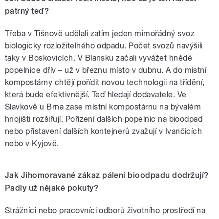
patrný teď?
Třeba v Tišnově udělali zatím jeden mimořádný svoz
biologicky rozložitelného odpadu. Počet svozů navýšili
taky v Boskovicích. V Blansku začali vyvážet hnědé
popelnice dřív – už v březnu místo v dubnu. A do místní
kompostárny chtějí pořídit novou technologii na třídění,
která bude efektivnější. Teď hledají dodavatele. Ve
Slavkově u Brna zase místní kompostárnu na bývalém
hnojišti rozšiřují. Pořízení dalších popelnic na bioodpad
nebo přistavení dalších kontejnerů zvažují v Ivančicích
nebo v Kyjově.
Jak Jihomoravané zákaz pálení bioodpadu dodržují?
Padly už nějaké pokuty?
Strážníci nebo pracovníci odborů životního prostředí na