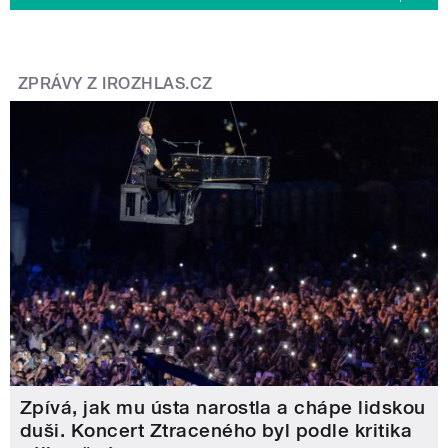
ZPRÁVY Z IROZHLAS.CZ
Zpívá, jak mu ústa narostla a chápe lidskou
duši. Koncert Ztraceného byl podle kritika