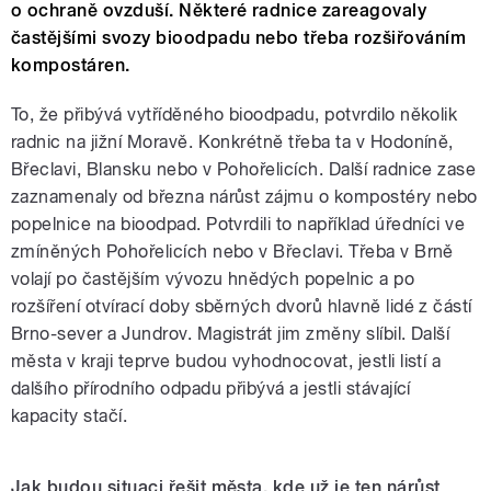
o ochraně ovzduší. Některé radnice zareagovaly
častějšími svozy bioodpadu nebo třeba rozšiřováním
kompostáren.
To, že přibývá vytříděného bioodpadu, potvrdilo několik
radnic na jižní Moravě. Konkrétně třeba ta v Hodoníně,
Břeclavi, Blansku nebo v Pohořelicích. Další radnice zase
zaznamenaly od března nárůst zájmu o kompostéry nebo
popelnice na bioodpad. Potvrdili to například úředníci ve
zmíněných Pohořelicích nebo v Břeclavi. Třeba v Brně
volají po častějším vývozu hnědých popelnic a po
rozšíření otvírací doby sběrných dvorů hlavně lidé z částí
Brno-sever a Jundrov. Magistrát jim změny slíbil. Další
města v kraji teprve budou vyhodnocovat, jestli listí a
dalšího přírodního odpadu přibývá a jestli stávající
kapacity stačí.
Jak budou situaci řešit města, kde už je ten nárůst