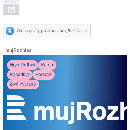
Všechny díly pořadu na mujRozhlas
mujRozhlas
Hry a četby
Krimi
Pohádky
Pořady
Živé vysílání