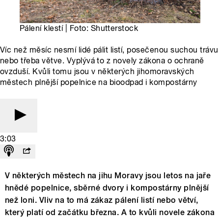
Pálení klestí | Foto: Shutterstock
Víc než měsíc nesmí lidé pálit listí, posečenou suchou trávu
nebo třeba větve. Vyplývá to z novely zákona o ochraně
ovzduší. Kvůli tomu jsou v některých jihomoravských
městech plnější popelnice na bioodpad i kompostárny
3:03
V některých městech na jihu Moravy jsou letos na jaře
hnědé popelnice, sběrné dvory i kompostárny plnější
než loni. Vliv na to má zákaz pálení listí nebo větví,
který platí od začátku března. A to kvůli novele zákona