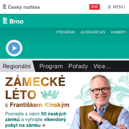
Přejít k hlavnímu obsahu
MENU
ŽIVĚ
PROGRAM
AUDIOARCHIV
KAMERY
Regionální
Program
Pořady
Více
…