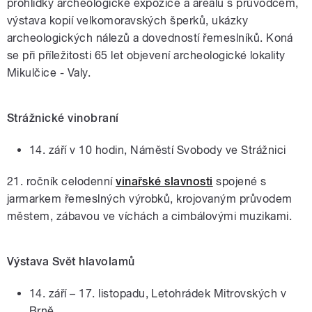
prohlídky archeologické expozice a areálu s průvodcem,
výstava kopií velkomoravských šperků, ukázky
archeologických nálezů a dovedností řemeslníků. Koná
se při příležitosti 65 let objevení archeologické lokality
Mikulčice - Valy.
Strážnické vinobraní
14. září v 10 hodin, Náměstí Svobody ve Strážnici
21. ročník celodenní
vinařské slavnosti
spojené s
jarmarkem řemeslných výrobků, krojovaným průvodem
městem, zábavou ve víchách a cimbálovými muzikami.
Výstava Svět hlavolamů
14. září – 17. listopadu, Letohrádek Mitrovských v
Brně