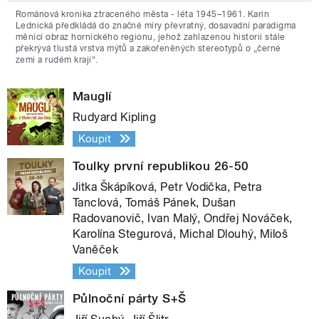
Románová kronika ztraceného města - léta 1945–1961. Karin
Lednická předkládá do značné míry převratný, dosavadní paradigma
měnící obraz hornického regionu, jehož zahlazenou historii stále
překrývá tlustá vrstva mýtů a zakořeněných stereotypů o „černé
zemi a rudém kraji“.
Mauglí
Rudyard Kipling
Koupit
Toulky první republikou 26-50
Jitka Škápíková, Petr Vodička, Petra
Tanclová, Tomáš Pánek, Dušan
Radovanovič, Ivan Malý, Ondřej Nováček,
Karolína Stegurová, Michal Dlouhý, Miloš
Vaněček
Koupit
Půlnoční párty S+Š