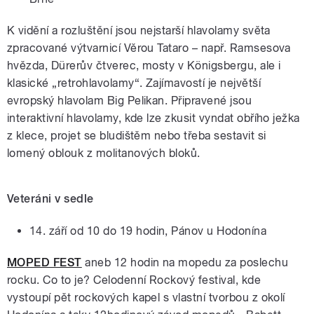
K vidění a rozluštění jsou nejstarší hlavolamy světa
zpracované výtvarnicí Věrou Tataro – např. Ramsesova
hvězda, Dürerův čtverec, mosty v Königsbergu, ale i
klasické „retrohlavolamy“. Zajímavostí je největší
evropský hlavolam Big Pelikan. Připravené jsou
interaktivní hlavolamy, kde lze zkusit vyndat obřího ježka
z klece, projet se bludištěm nebo třeba sestavit si
lomený oblouk z molitanových bloků.
Veteráni v sedle
14. září od 10 do 19 hodin, Pánov u Hodonína
MOPED FEST
aneb 12 hodin na mopedu za poslechu
rocku. Co to je? Celodenní Rockový festival, kde
vystoupí pět rockových kapel s vlastní tvorbou z okolí