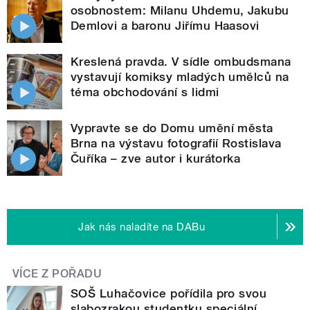
osobnostem: Milanu Uhdemu, Jakubu
Demlovi a baronu Jiřímu Haasovi
Kreslená pravda. V sídle ombudsmana
vystavují komiksy mladých umělců na
téma obchodování s lidmi
Vypravte se do Domu umění města
Brna na výstavu fotografií Rostislava
Čuříka – zve autor i kurátorka
Jak nás naladíte na DABu
VÍCE Z POŘADU
SOŠ Luhačovice pořídila pro svou
slabozrakou studentku speciální