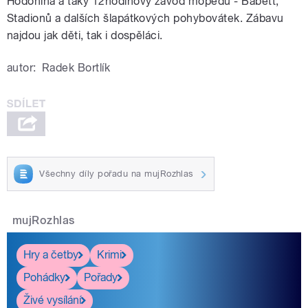
Hodonína a taky 12hodinový závod mopedů - Babett,
Stadionů a dalších šlapátkových pohybovátek. Zábavu
najdou jak děti, tak i dospěláci.
autor:
Radek Bortlík
Všechny díly pořadu na mujRozhlas
mujRozhlas
Hry a četby
Krimi
Pohádky
Pořady
Živé vysílání