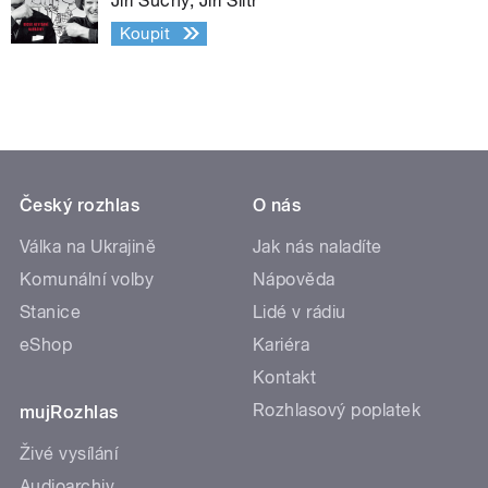
Jiří Suchý, Jiří Šlitr
Koupit
Český rozhlas
O nás
Válka na Ukrajině
Jak nás naladíte
Komunální volby
Nápověda
Stanice
Lidé v rádiu
eShop
Kariéra
Kontakt
Rozhlasový poplatek
mujRozhlas
Živé vysílání
Audioarchiv