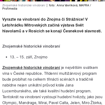
Znojemské historické vinobraní
|
foto:
Anna Vavríková
,
MAFRA /
Profimedia
Vyrazte na vinobraní do Znojma či Strážnice! V
Letohrádku Mitrovských začíná výstava Svět
hlavolamů a v Rosicích se konají Česnekové slavnosti.
Znojemské historické vinobraní
13. – 15. září, Znojmo
Znojemské historické vinobraní
je největším svátkem
vína v České republice. Třídenní multižánrový program
bude probíhat na celkem třinácti scénách a tradičně
nabídne nejen unikátní průvod krále Jana
Lucemburského, ale také kvalitní hudební program.
Tentokrát na vinobraní vystoupí hudební hvězdy, jako jsou
Olympic, Mandrage, Mirai, Pavel Calta, Jelen, Miro Žbirka,