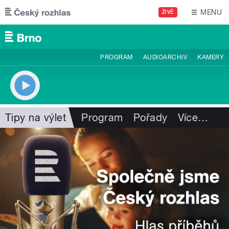
Přejít k hlavnímu obsahu
MENU
ŽIVĚ
PROGRAM
AUDIOARCHIV
KAMERY
Tipy na výlet
Program
Pořady
Více
…