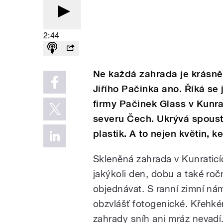
2:44
Ne každá zahrada je krásně 
Jiřího Pačinka ano. Říká se 
firmy Pačinek Glass v Kunra
severu Čech. Ukrývá spous
plastik. A to nejen květin, k
Skleněná zahrada v Kunraticíc
jakýkoli den, dobu a také ro
objednávat. S ranní zimní nám
obzvlášť fotogenické. Křehké
zahrady sníh ani mráz nevadí