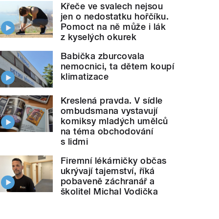
Křeče ve svalech nejsou
jen o nedostatku hořčíku.
Pomoct na ně může i lák
z kyselých okurek
Babička zburcovala
nemocnici, ta dětem koupí
klimatizace
Kreslená pravda. V sídle
ombudsmana vystavují
komiksy mladých umělců
na téma obchodování
s lidmi
Firemní lékárničky občas
ukrývají tajemství, říká
pobaveně záchranář a
školitel Michal Vodička