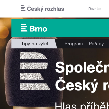
Přejít k hlavnímu obsahu
iRozhlas
Tipy na výlet
Program
Pořady