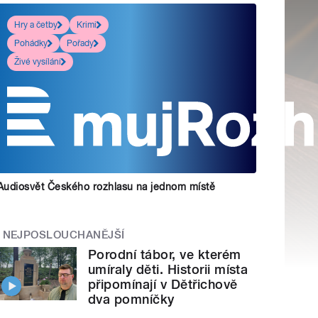
Hry a četby
Krimi
Pohádky
Pořady
Živé vysílání
Audiosvět Českého rozhlasu na jednom místě
NEJPOSLOUCHANĚJŠÍ
Porodní tábor, ve kterém
umíraly děti. Historii místa
připomínají v Dětřichově
dva pomníčky