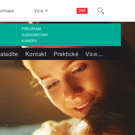
ozhlase
Více
ŽIVĚ
PROGRAM
AUDIOARCHIV
KAMERY
aladíte
Kontakt
Praktické
Více
…