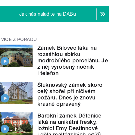
Jak nás naladíte na DABu
VÍCE Z POŘADU
Zámek Bílovec láká na
rozsáhlou sbírku
modrobílého porcelánu. Je
z něj vyrobený nočník
i telefon
Šluknovský zámek skoro
celý shořel při ničivém
požáru. Dnes je znovu
krásně opravený
Barokní zámek Dětenice
láká na unikátní fresky,
ložnici Emy Destinnové
i děla maltézských rytířů