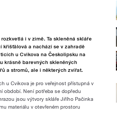
rozkvetlá i v zimě. Ta skleněná skláře
jí křišťálová a nachází se v zahradě
ticích u Cvikova na Českolipsku na
tu krásně barevných skleněných
eřů a stromů, ale i některých zvířat.
h u Cvikova je pro veřejnost přístupná v
ční období. Není potřeba se dopředu
razou jsou výtvory skláře Jiřího Pačinka
mu materiálu v otevřeném prostoru
.