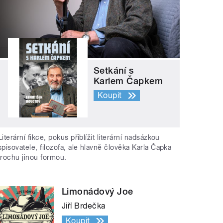
Setkání s
Karlem Čapkem
Koupit
Literární fikce, pokus přiblížit literární nadsázkou
spisovatele, filozofa, ale hlavně člověka Karla Čapka
trochu jinou formou.
Limonádový Joe
Jiří Brdečka
Koupit