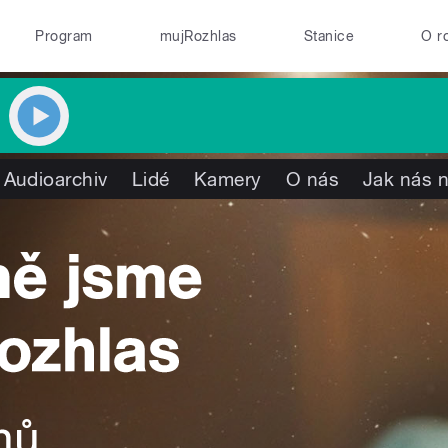
Program
mujRozhlas
Stanice
O r
Audioarchiv
Lidé
Kamery
O nás
Jak nás n