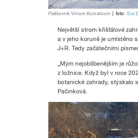
Flaškovník Vinium Kunraticum
|
foto:
Eva 
Největší strom křišťálové za
a v jeho koruně je umístěno 
J+R. Tedy začátečními písme
„Mým nejoblíbenějším je růž
z ložnice. Když byl v roce 2
botanické zahrady, stýskalo
Pačinková.