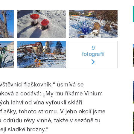
9
fotografií
vštěvníci flaškovník,“ usmívá se
nková a dodává: „My mu říkáme Vinium
ch lahví od vína vyfoukli skláři
 flašky, tohoto stromu. V jeho okolí jsme
u odrůdu révy vinné, takže v sezóně tu
ejí sladké hrozny.“