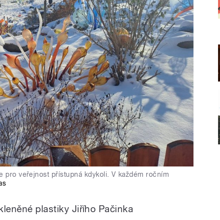
e pro veřejnost přístupná kdykoli. V každém ročním
as
skleněné plastiky Jiřího Pačinka