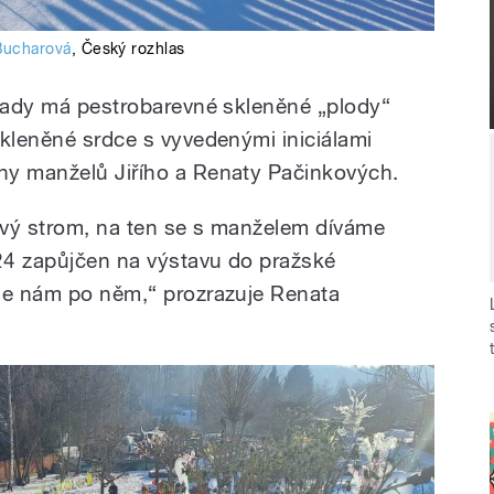
Bucharová
,
Český rozhlas
hrady má pestrobarevné skleněné „plody“
skleněné srdce s vyvedenými iniciálami
ny manželů Jiřího a Renaty Pačinkových.
ový strom, na ten se s manželem díváme
024 zapůjčen na výstavu do pražské
 se nám po něm,“ prozrazuje Renata