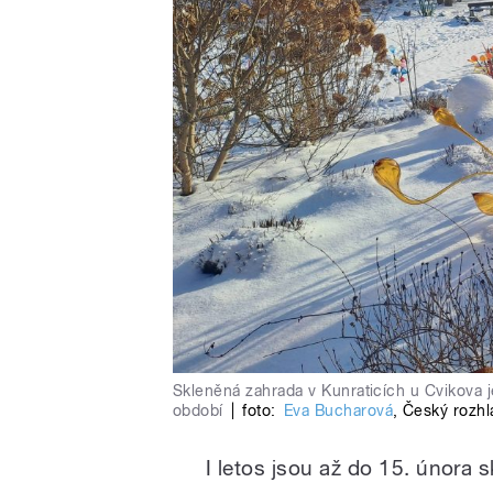
Skleněná zahrada v Kunraticích u Cvikova j
období
|
foto:
Eva Bucharová
,
Český rozhl
I letos jsou až do 15. února 