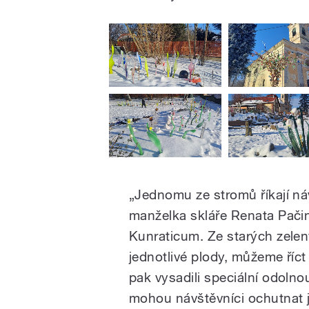
„Jednomu ze stromů říkají ná
manželka skláře Renata Pači
Kunraticum. Ze starých zelený
jednotlivé plody, můžeme říct
pak vysadili speciální odolno
mohou návštěvníci ochutnat j