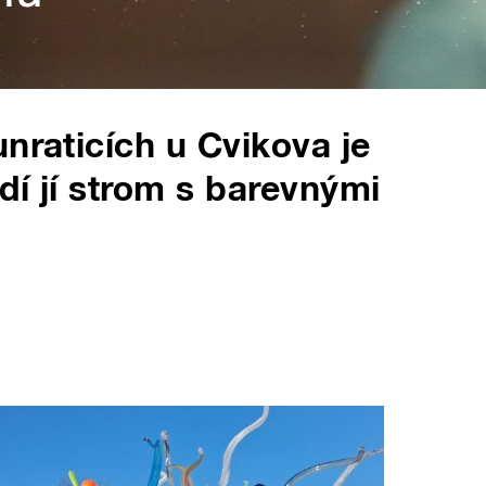
nraticích u Cvikova je
odí jí strom s barevnými