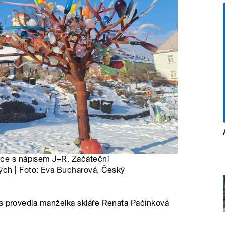
dce s nápisem J+R. Začáteční
ých | Foto:
Eva Bucharová
, Český
ás provedla manželka skláře Renata Pačinková