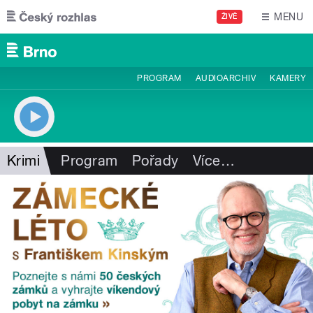
Přejít k hlavnímu obsahu
MENU
ŽIVĚ
PROGRAM
AUDIOARCHIV
KAMERY
Krimi
Program
Pořady
Více
…