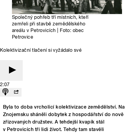
Společný pohřeb tří místních, kteří
zemřeli při stavbě zemědělského
areálu v Petrovicích | Foto: obec
Petrovice
Kolektivizační tlačení si vyžádalo své
2:07
Byla to doba vrcholící kolektivizace zemědělství. Na
Znojemsku sháněli dobytek z hospodářství do nově
zřizovaných družstev. A tehdejší kvapík stál
v Petrovicích tři lidi život. Tehdy tam stavěli