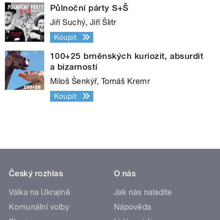
Půlnoční párty S+Š
Jiří Suchý, Jiří Šlitr
Koupit
100+25 brněnských kuriozit, absurdit
a bizarností
Miloš Šenkýř, Tomáš Kremr
Koupit
Český rozhlas
O nás
Válka na Ukrajině
Jak nás naladíte
Komunální volby
Nápověda