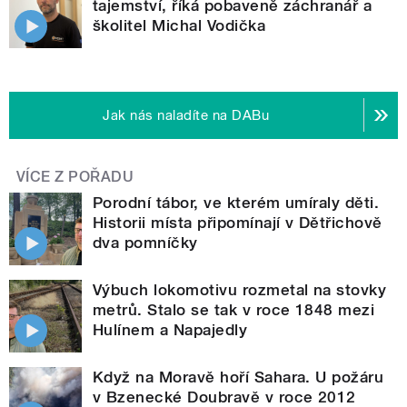
tajemství, říká pobaveně záchranář a
školitel Michal Vodička
Jak nás naladíte na DABu
VÍCE Z POŘADU
Porodní tábor, ve kterém umíraly děti.
Historii místa připomínají v Dětřichově
dva pomníčky
Výbuch lokomotivu rozmetal na stovky
metrů. Stalo se tak v roce 1848 mezi
Hulínem a Napajedly
Když na Moravě hoří Sahara. U požáru
v Bzenecké Doubravě v roce 2012