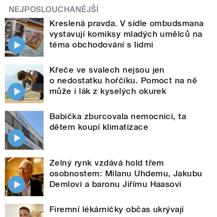
NEJPOSLOUCHANĚJŠÍ
Kreslená pravda. V sídle ombudsmana
vystavují komiksy mladých umělců na
téma obchodování s lidmi
Křeče ve svalech nejsou jen
o nedostatku hořčíku. Pomoct na ně
může i lák z kyselých okurek
Babička zburcovala nemocnici, ta
dětem koupí klimatizace
Zelný rynk vzdává hold třem
osobnostem: Milanu Uhdemu, Jakubu
Demlovi a baronu Jiřímu Haasovi
Firemní lékárničky občas ukrývají