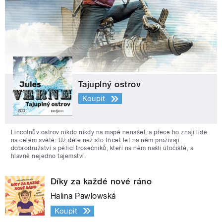
Tajuplný ostrov
Koupit
Lincolnův ostrov nikdo nikdy na mapě nenašel, a přece ho znají lidé
na celém světě. Už déle než sto třicet let na něm prožívají
dobrodružství s pěticí trosečníků, kteří na něm našli útočiště, a
hlavně nejedno tajemství.
Díky za každé nové ráno
Halina Pawlowská
Koupit