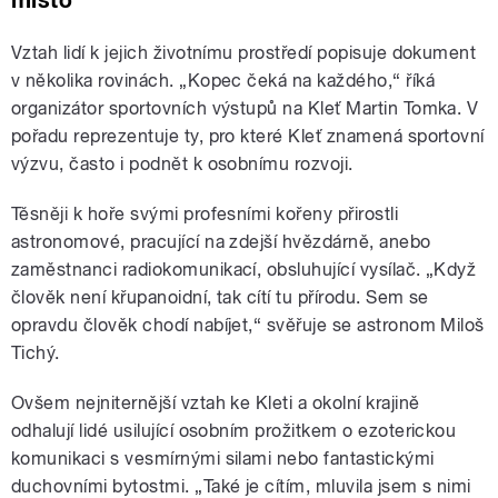
místo
Vztah lidí k jejich životnímu prostředí popisuje dokument
v několika rovinách. „Kopec čeká na každého,“ říká
organizátor sportovních výstupů na Kleť Martin Tomka. V
pořadu reprezentuje ty, pro které Kleť znamená sportovní
výzvu, často i podnět k osobnímu rozvoji.
Těsněji k hoře svými profesními kořeny přirostli
astronomové, pracující na zdejší hvězdárně, anebo
zaměstnanci radiokomunikací, obsluhující vysílač. „Když
člověk není křupanoidní, tak cítí tu přírodu. Sem se
opravdu člověk chodí nabíjet,“ svěřuje se astronom Miloš
Tichý.
Ovšem nejniternější vztah ke Kleti a okolní krajině
odhalují lidé usilující osobním prožitkem o ezoterickou
komunikaci s vesmírnými silami nebo fantastickými
duchovními bytostmi. „Také je cítím, mluvila jsem s nimi