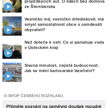
projíždějících aut. O lidech bez domova
ze Šternberska
Vesničko má, vesničko středisková: má
smysl samostatnost obce s osmdesáti
obyvateli?
Než doteče k ústí: Co si pamatuje voda
v Ústeckém kraji
Slavná minulost, nejistá budoucnost.
Jak se mění karlovarské lázeňství?
E-SHOP ČESKÉHO ROZHLASU
Přijměte pozvání na úsměvný doušek moudré