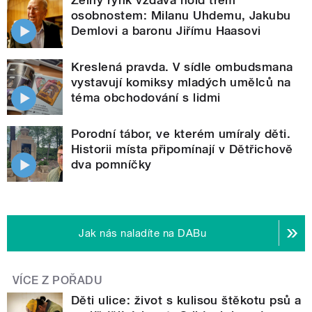
osobnostem: Milanu Uhdemu, Jakubu
Demlovi a baronu Jiřímu Haasovi
Kreslená pravda. V sídle ombudsmana
vystavují komiksy mladých umělců na
téma obchodování s lidmi
Porodní tábor, ve kterém umíraly děti.
Historii místa připomínají v Dětřichově
dva pomníčky
Jak nás naladíte na DABu
VÍCE Z POŘADU
Děti ulice: život s kulisou štěkotu psů a