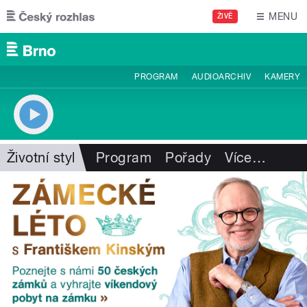
Přejít k hlavnímu obsahu
MENU
ŽIVĚ
PROGRAM
AUDIOARCHIV
KAMERY
Životní styl
Program
Pořady
Více
…