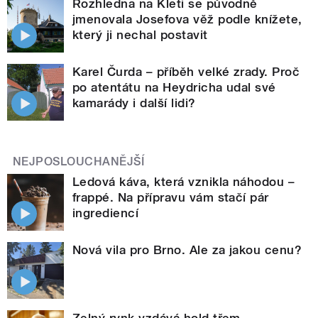
Rozhledna na Kleti se původně
jmenovala Josefova věž podle knížete,
který ji nechal postavit
Karel Čurda – příběh velké zrady. Proč
po atentátu na Heydricha udal své
kamarády i další lidi?
NEJPOSLOUCHANĚJŠÍ
Ledová káva, která vznikla náhodou –
frappé. Na přípravu vám stačí pár
ingrediencí
Nová vila pro Brno. Ale za jakou cenu?
Zelný rynk vzdává hold třem