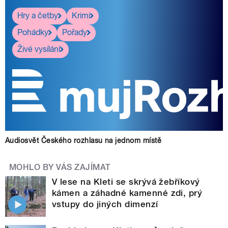
Hry a četby
Krimi
Pohádky
Pořady
Živé vysílání
Audiosvět Českého rozhlasu na jednom místě
MOHLO BY VÁS ZAJÍMAT
V lese na Kleti se skrývá žebříkový
kámen a záhadné kamenné zdi, prý
vstupy do jiných dimenzí