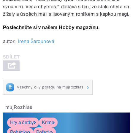
svou víru. Věř a chytneš,“ dodává s tím, že stále chytá na
žížaly a úspěch má i s lisovaným rohlíkem s kapkou magi.
Poslechněte si v našem Hobby magazínu.
autor:
Irena Šarounová
Všechny díly pořadu na mujRozhlas
mujRozhlas
Hry a četby
Krimi
Pohádky
Pořady