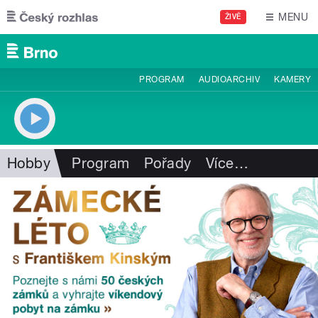
Přejít k hlavnímu obsahu
MENU
ŽIVĚ
PROGRAM
AUDIOARCHIV
KAMERY
Hobby
Program
Pořady
Více
…