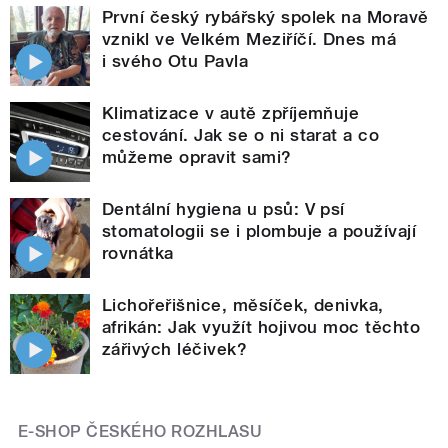
První český rybářský spolek na Moravě
vznikl ve Velkém Meziříčí. Dnes má
i svého Otu Pavla
Klimatizace v autě zpříjemňuje
cestování. Jak se o ni starat a co
můžeme opravit sami?
Dentální hygiena u psů: V psí
stomatologii se i plombuje a používají
rovnátka
Lichořeřišnice, měsíček, denivka,
afrikán: Jak využít hojivou moc těchto
zářivých léčivek?
E-SHOP ČESKÉHO ROZHLASU