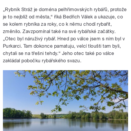
„Rybník Stráž je doména pelhřimovských rybářů, protože
je to nejblíž od města,“ říká Bedřich Válek a ukazuje, co
se kolem rybníka za roky, co k němu chodí rybařit,
změnilo. Zavzpomínal také na své rybářské začátky.
„Otec byl náruživý rybář. Hned po válce jsem s ním byl v
Purkarci. Tam dokonce pamatuju, velcí tloušti tam byli,
chytali se na třešni tehdy.“ Jeho otec také po válce
zakládal pobočku rybářského svazu.