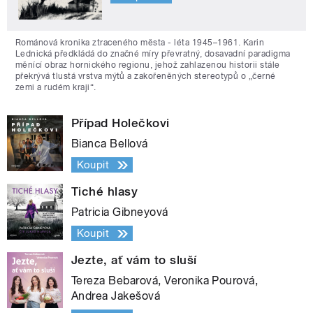
Románová kronika ztraceného města - léta 1945–1961. Karin
Lednická předkládá do značné míry převratný, dosavadní paradigma
měnící obraz hornického regionu, jehož zahlazenou historii stále
překrývá tlustá vrstva mýtů a zakořeněných stereotypů o „černé
zemi a rudém kraji“.
Případ Holečkovi
Bianca Bellová
Koupit
Tiché hlasy
Patricia Gibneyová
Koupit
Jezte, ať vám to sluší
Tereza Bebarová, Veronika Pourová,
Andrea Jakešová