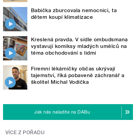
Babička zburcovala nemocnici, ta
dětem koupí klimatizace
Kreslená pravda. V sídle ombudsmana
vystavují komiksy mladých umělců na
téma obchodování s lidmi
Firemní lékárničky občas ukrývají
tajemství, říká pobaveně záchranář a
školitel Michal Vodička
Jak nás naladíte na DABu
VÍCE Z POŘADU