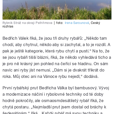
Rybník Stráž na okraji Pelhřimova
|
foto:
Irena Šarounová
,
Český
rozhlas
Bedřich Válek říká, že jsou tři druhy rybářů: „Někdo tam
chodí, aby chytnul, někdo aby si zachytal, a to je rozdíl. A
pak je ještě kategorie, která rybu chytí a pustí.“ Na to, že
se jsou rybáři tišší blázni, říká, že někdo vyhledává ticho a
je pro ně krásný jen pohled na čeřící se hladinu. On sám
navíc ani ryby jíst nemusí. „Dám si je dvakrát třikrát do
roka. Můj otec ani na Vánoce rybu nejedl,“ dodává.
První rybářský prut Bedřicha Válka byl bambusový. Vývoj
a modernizace náčiní i rybolovné techniky od té doby
hodně pokročily, ale osmaosmdesátiletý rybář říká, že
chytá postaru. „Nejmladší prut jsem dostal od bráchy k
šedesátinám,“ říká. „Každý rybář má svou techniku a