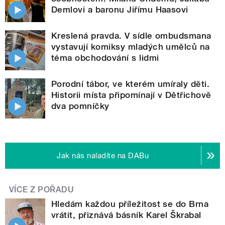
Demlovi a baronu Jiřímu Haasovi
Kreslená pravda. V sídle ombudsmana
vystavují komiksy mladých umělců na
téma obchodování s lidmi
Porodní tábor, ve kterém umíraly děti.
Historii místa připomínají v Dětřichově
dva pomníčky
Jak nás naladíte na DABu
VÍCE Z POŘADU
Hledám každou příležitost se do Brna
vrátit, přiznává básník Karel Škrabal