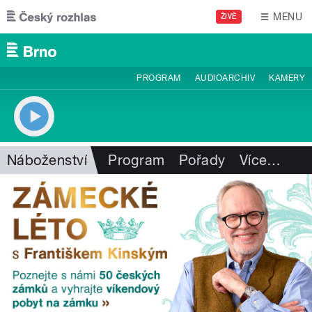
Přejít k hlavnímu obsahu
MENU
ŽIVĚ
PROGRAM
AUDIOARCHIV
KAMERY
Náboženství
Program
Pořady
Více
…