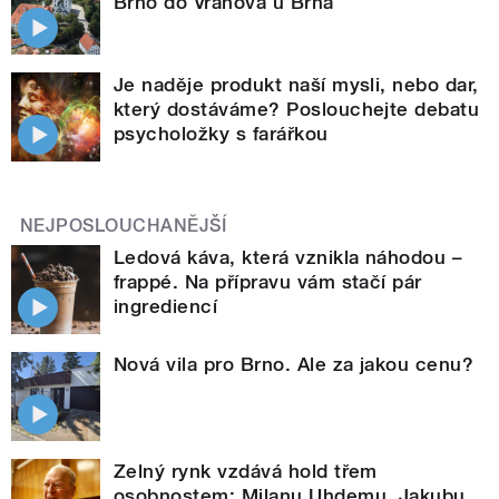
Brno do Vranova u Brna
Je naděje produkt naší mysli, nebo dar,
který dostáváme? Poslouchejte debatu
psycholožky s farářkou
NEJPOSLOUCHANĚJŠÍ
Ledová káva, která vznikla náhodou –
frappé. Na přípravu vám stačí pár
ingrediencí
Nová vila pro Brno. Ale za jakou cenu?
Zelný rynk vzdává hold třem
osobnostem: Milanu Uhdemu, Jakubu