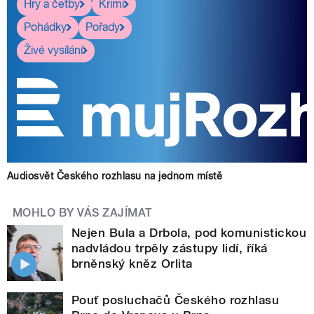
Hry a četby
Krimi
Pohádky
Pořady
Živé vysílání
Audiosvět Českého rozhlasu na jednom místě
MOHLO BY VÁS ZAJÍMAT
Nejen Bula a Drbola, pod komunistickou
nadvládou trpěly zástupy lidí, říká
brněnský kněz Orlita
Pouť posluchačů Českého rozhlasu