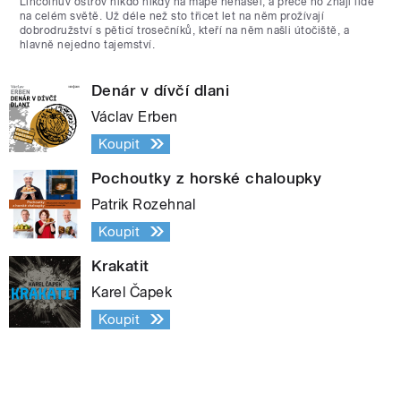
Lincolnův ostrov nikdo nikdy na mapě nenašel, a přece ho znají lidé
na celém světě. Už déle než sto třicet let na něm prožívají
dobrodružství s pěticí trosečníků, kteří na něm našli útočiště, a
hlavně nejedno tajemství.
Denár v dívčí dlani
Václav Erben
Koupit
Pochoutky z horské chaloupky
Patrik Rozehnal
Koupit
Krakatit
Karel Čapek
Koupit